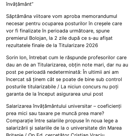
învățământ”
Săptămâna viitoare vom aproba memorandumul
necesar pentru ocuparea posturilor în creșele care
vor fi finalizate în perioada următoare, spune
premierul Bolojan, la 2 zile după ce s-au afișat
rezultatele finale de la Titularizare 2026
Sorin Ion, întrebat cum le răspunde profesorilor care
dau an de an Titularizarea, obțin note mari, dar nu au
post pe perioadă nedeterminată: În ultimii ani am
încercat să ținem cât se poate de bine sub control
posturile titularizabile / La niciun concurs nu poți
garanta de la început asigurarea unui post
Salarizarea învățământului universitar – coeficienți
prea mici sau taxare pe muncă prea mare?
Comparație între salariile propuse în noua lege a
salarizării și salariile de la o universitate din Marea
Britanie / Op Ed, cercetător Cristian Vraciu