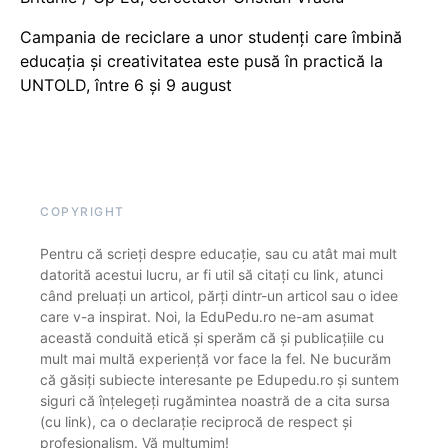
Campania de reciclare a unor studenți care îmbină
educația și creativitatea este pusă în practică la
UNTOLD, între 6 și 9 august
COPYRIGHT
Pentru că scrieți despre educație, sau cu atât mai mult
datorită acestui lucru, ar fi util să citați cu link, atunci
când preluați un articol, părți dintr-un articol sau o idee
care v-a inspirat. Noi, la EduPedu.ro ne-am asumat
această conduită etică și sperăm că și publicațiile cu
mult mai multă experiență vor face la fel. Ne bucurăm
că găsiți subiecte interesante pe Edupedu.ro și suntem
siguri că înțelegeți rugămintea noastră de a cita sursa
(cu link), ca o declarație reciprocă de respect și
profesionalism. Vă mulțumim!