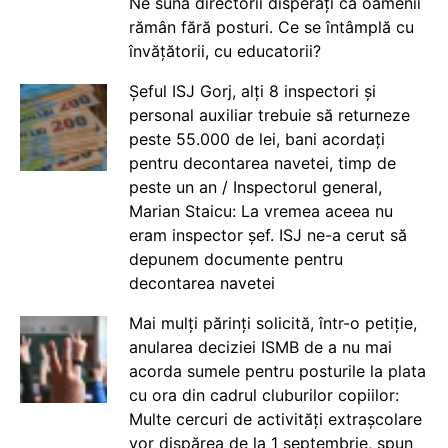
Ne sună directorii disperați că oamenii
rămân fără posturi. Ce se întâmplă cu
învățătorii, cu educatorii?
Șeful ISJ Gorj, alți 8 inspectori și
personal auxiliar trebuie să returneze
peste 55.000 de lei, bani acordați
pentru decontarea navetei, timp de
peste un an / Inspectorul general,
Marian Staicu: La vremea aceea nu
eram inspector șef. ISJ ne-a cerut să
depunem documente pentru
decontarea navetei
Mai mulți părinți solicită, într-o petiție,
anularea deciziei ISMB de a nu mai
acorda sumele pentru posturile la plata
cu ora din cadrul cluburilor copiilor:
Multe cercuri de activități extrașcolare
vor dispărea de la 1 septembrie, spun