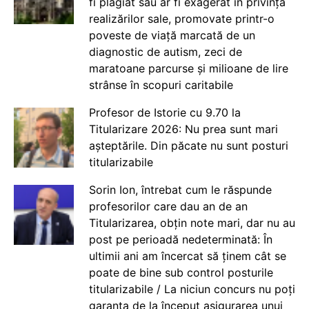
fi plagiat sau ar fi exagerat în privința
realizărilor sale, promovate printr-o
poveste de viață marcată de un
diagnostic de autism, zeci de
maratoane parcurse și milioane de lire
strânse în scopuri caritabile
Profesor de Istorie cu 9.70 la
Titularizare 2026: Nu prea sunt mari
așteptările. Din păcate nu sunt posturi
titularizabile
Sorin Ion, întrebat cum le răspunde
profesorilor care dau an de an
Titularizarea, obțin note mari, dar nu au
post pe perioadă nedeterminată: În
ultimii ani am încercat să ținem cât se
poate de bine sub control posturile
titularizabile / La niciun concurs nu poți
garanta de la început asigurarea unui