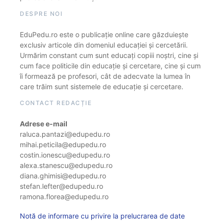
DESPRE NOI
EduPedu.ro este o publicație online care găzduiește
exclusiv articole din domeniul educației și cercetării.
Urmărim constant cum sunt educați copiii noștri, cine și
cum face politicile din educație și cercetare, cine și cum
îi formează pe profesori, cât de adecvate la lumea în
care trăim sunt sistemele de educație și cercetare.
CONTACT REDACȚIE
Adrese e-mail
raluca.pantazi@edupedu.ro
mihai.peticila@edupedu.ro
costin.ionescu@edupedu.ro
alexa.stanescu@edupedu.ro
diana.ghimisi@edupedu.ro
stefan.lefter@edupedu.ro
ramona.florea@edupedu.ro
Notă de informare cu privire la prelucrarea de date