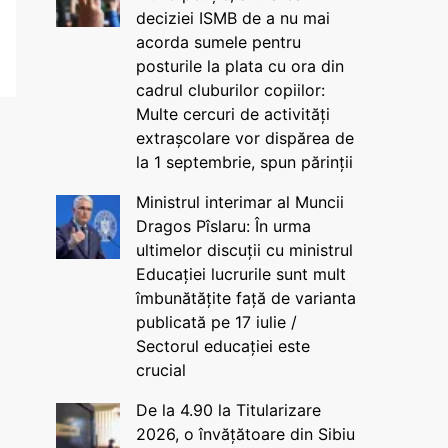
deciziei ISMB de a nu mai
acorda sumele pentru
posturile la plata cu ora din
cadrul cluburilor copiilor:
Multe cercuri de activități
extrașcolare vor dispărea de
la 1 septembrie, spun părinții
Ministrul interimar al Muncii
Dragos Pîslaru: În urma
ultimelor discuții cu ministrul
Educației lucrurile sunt mult
îmbunătățite față de varianta
publicată pe 17 iulie /
Sectorul educației este
crucial
De la 4.90 la Titularizare
2026, o învățătoare din Sibiu