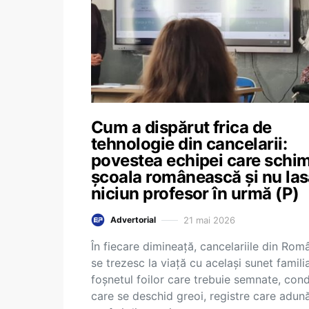
Cum a dispărut frica de
tehnologie din cancelarii:
povestea echipei care schi
școala românească și nu la
niciun profesor în urmă (P)
21 mai 2026
Advertorial
În fiecare dimineață, cancelariile din Rom
se trezesc la viață cu același sunet familia
foșnetul foilor care trebuie semnate, cond
care se deschid greoi, registre care adun