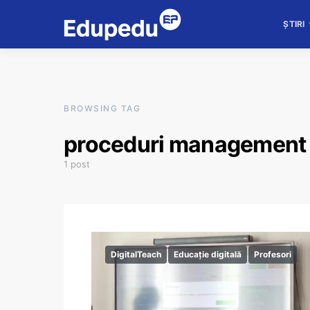
ȘTIRI
BROWSING TAG
proceduri management 
1 post
DigitalTeach
Educație digitală
Profesori