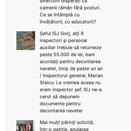
directorii disperați că
oamenii rămân fără posturi.
Ce se întâmplă cu
învățătorii, cu educatorii?
Șeful ISJ Gorj, alți 8
inspectori și personal
auxiliar trebuie să returneze
peste 55.000 de lei, bani
acordați pentru decontarea
navetei, timp de peste un an
/ Inspectorul general, Marian
Staicu: La vremea aceea nu
eram inspector șef. ISJ ne-a
cerut să depunem
documente pentru
decontarea navetei
Mai mulți părinți solicită,
într-o petiție, anularea