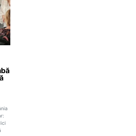
mbă
să
ânia
r:
ici
ă