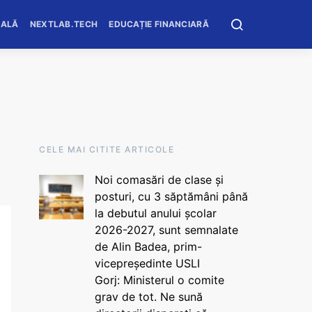
OALĂ
NEXTLAB.TECH
EDUCAȚIE FINANCIARĂ
CELE MAI CITITE ARTICOLE
Noi comasări de clase și
posturi, cu 3 săptămâni până
la debutul anului școlar
2026-2027, sunt semnalate
de Alin Badea, prim-
vicepreședinte USLI
Gorj: Ministerul o comite
grav de tot. Ne sună