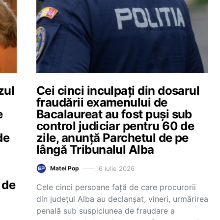
zul
Cei cinci inculpați din dosarul
fraudării examenului de
e
Bacalaureat au fost puși sub
control judiciar pentru 60 de
de
zile, anunță Parchetul de pe
lângă Tribunalul Alba
6 iulie 2026
Matei Pop
 de
Cele cinci persoane față de care procurorii
din județul Alba au declanșat, vineri, urmărirea
penală sub suspiciunea de fraudare a