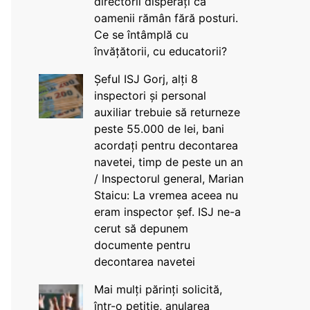
directorii disperați că
oamenii rămân fără posturi.
Ce se întâmplă cu
învățătorii, cu educatorii?
Șeful ISJ Gorj, alți 8
inspectori și personal
auxiliar trebuie să returneze
peste 55.000 de lei, bani
acordați pentru decontarea
navetei, timp de peste un an
/ Inspectorul general, Marian
Staicu: La vremea aceea nu
eram inspector șef. ISJ ne-a
cerut să depunem
documente pentru
decontarea navetei
Mai mulți părinți solicită,
într-o petiție, anularea