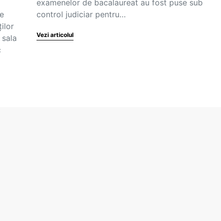
examenelor de bacalaureat au fost puse sub
e
control judiciar pentru…
ilor
Vezi articolul
 sala
c