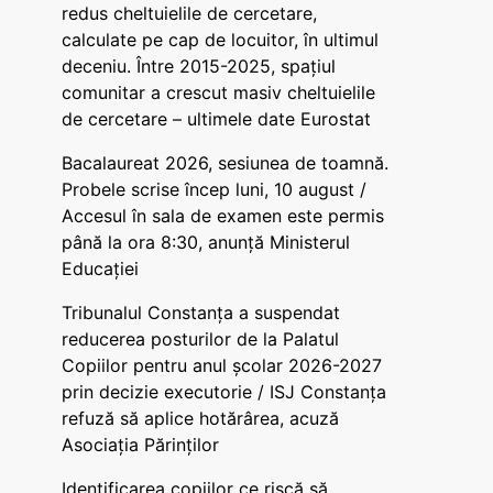
redus cheltuielile de cercetare,
calculate pe cap de locuitor, în ultimul
deceniu. Între 2015-2025, spațiul
comunitar a crescut masiv cheltuielile
de cercetare – ultimele date Eurostat
Bacalaureat 2026, sesiunea de toamnă.
Probele scrise încep luni, 10 august /
Accesul în sala de examen este permis
până la ora 8:30, anunță Ministerul
Educației
Tribunalul Constanța a suspendat
reducerea posturilor de la Palatul
Copiilor pentru anul școlar 2026-2027
prin decizie executorie / ISJ Constanța
refuză să aplice hotărârea, acuză
Asociația Părinților
Identificarea copiilor ce riscă să