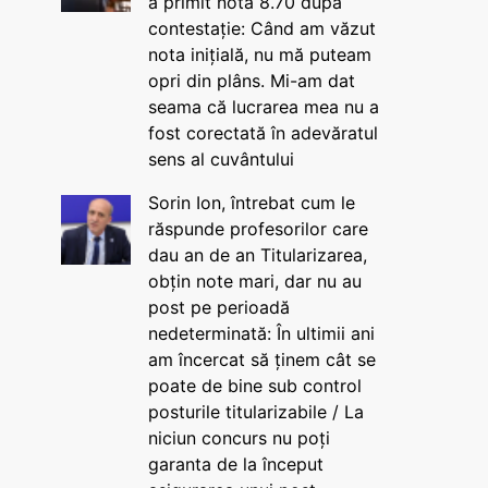
a primit nota 8.70 după
contestație: Când am văzut
nota inițială, nu mă puteam
opri din plâns. Mi-am dat
seama că lucrarea mea nu a
fost corectată în adevăratul
sens al cuvântului
Sorin Ion, întrebat cum le
răspunde profesorilor care
dau an de an Titularizarea,
obțin note mari, dar nu au
post pe perioadă
nedeterminată: În ultimii ani
am încercat să ținem cât se
poate de bine sub control
posturile titularizabile / La
niciun concurs nu poți
garanta de la început