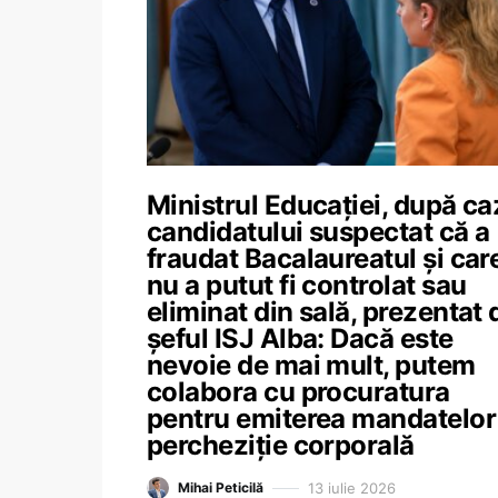
Ministrul Educației, după ca
candidatului suspectat că a
fraudat Bacalaureatul și car
nu a putut fi controlat sau
eliminat din sală, prezentat 
șeful ISJ Alba: Dacă este
nevoie de mai mult, putem
colabora cu procuratura
pentru emiterea mandatelor
percheziție corporală
13 iulie 2026
Mihai Peticilă