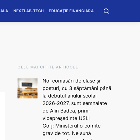
OALĂ
NEXTLAB.TECH
EDUCAȚIE FINANCIARĂ
CELE MAI CITITE ARTICOLE
Noi comasări de clase și
posturi, cu 3 săptămâni până
la debutul anului școlar
2026-2027, sunt semnalate
de Alin Badea, prim-
vicepreședinte USLI
Gorj: Ministerul o comite
grav de tot. Ne sună