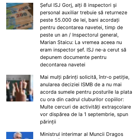
Șeful ISJ Gorj, alți 8 inspectori și
personal auxiliar trebuie să returneze
peste 55.000 de lei, bani acordați
pentru decontarea navetei, timp de
peste un an / Inspectorul general,
Marian Staicu: La vremea aceea nu
eram inspector șef. ISJ ne-a cerut să
depunem documente pentru
decontarea navetei
Mai mulți părinți solicită, într-o petiție,
anularea deciziei ISMB de a nu mai
acorda sumele pentru posturile la plata
cu ora din cadrul cluburilor copiilor:
Multe cercuri de activități extrașcolare
vor dispărea de la 1 septembrie, spun
părinții
Ministrul interimar al Muncii Dragos