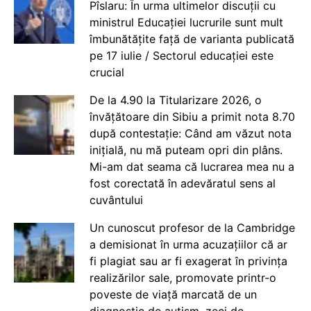
Pîslaru: În urma ultimelor discuții cu
ministrul Educației lucrurile sunt mult
îmbunătățite față de varianta publicată
pe 17 iulie / Sectorul educației este
crucial
De la 4.90 la Titularizare 2026, o
învățătoare din Sibiu a primit nota 8.70
după contestație: Când am văzut nota
inițială, nu mă puteam opri din plâns.
Mi-am dat seama că lucrarea mea nu a
fost corectată în adevăratul sens al
cuvântului
Un cunoscut profesor de la Cambridge
a demisionat în urma acuzațiilor că ar
fi plagiat sau ar fi exagerat în privința
realizărilor sale, promovate printr-o
poveste de viață marcată de un
diagnostic de autism, zeci de