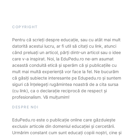
COPYRIGHT
Pentru că scrieți despre educație, sau cu atât mai mult
datorită acestui lucru, ar fi util să citați cu link, atunci
când preluați un articol, părți dintr-un articol sau o idee
care v-a inspirat. Noi, la EduPedu.ro ne-am asumat
această conduită etică și sperăm că și publicațiile cu
mult mai multă experiență vor face la fel. Ne bucurăm
că găsiți subiecte interesante pe Edupedu.ro și suntem
siguri că înțelegeți rugămintea noastră de a cita sursa
(cu link), ca o declarație reciprocă de respect și
profesionalism. Vă mulțumim!
DESPRE NOI
EduPedu.ro este o publicație online care găzduiește
exclusiv articole din domeniul educației și cercetării.
Urmărim constant cum sunt educați copiii noștri, cine și