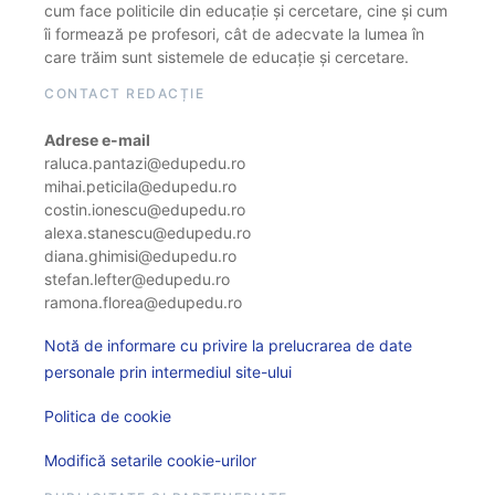
cum face politicile din educație și cercetare, cine și cum
îi formează pe profesori, cât de adecvate la lumea în
care trăim sunt sistemele de educație și cercetare.
CONTACT REDACȚIE
Adrese e-mail
raluca.pantazi@edupedu.ro
mihai.peticila@edupedu.ro
costin.ionescu@edupedu.ro
alexa.stanescu@edupedu.ro
diana.ghimisi@edupedu.ro
stefan.lefter@edupedu.ro
ramona.florea@edupedu.ro
Notă de informare cu privire la prelucrarea de date
personale prin intermediul site-ului
Politica de cookie
Modifică setarile cookie-urilor