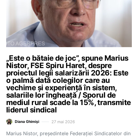
„Este o bătaie de joc”, spune Marius
Nistor, FSE Spiru Haret, despre
proiectul legii salarizării 2026: Este
o palmă dată colegilor care au
vechime și experiență în sistem,
salariile lor îngheață / Sporul de
mediul rural scade la 15%, transmite
liderul sindical
27 mai 2026
Diana Ghimiși
Marius Nistor, președintele Federației Sindicatelor din