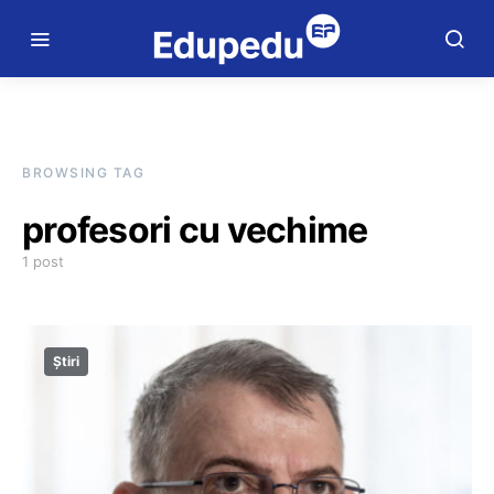
BROWSING TAG
profesori cu vechime
1 post
Știri