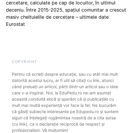
cercetare, calculate pe cap de locuitor, în ultimul
deceniu. Între 2015-2025, spațiul comunitar a crescut
masiv cheltuielile de cercetare – ultimele date
Eurostat
COPYRIGHT
Pentru că scrieți despre educație, sau cu atât mai mult
datorită acestui lucru, ar fi util să citați cu link, atunci
când preluați un articol, părți dintr-un articol sau o idee
care v-a inspirat. Noi, la EduPedu.ro ne-am asumat
această conduită etică și sperăm că și publicațiile cu
mult mai multă experiență vor face la fel. Ne bucurăm
că găsiți subiecte interesante pe Edupedu.ro și suntem
siguri că înțelegeți rugămintea noastră de a cita sursa
(cu link), ca o declarație reciprocă de respect și
profesionalism. Vă mulțumim!