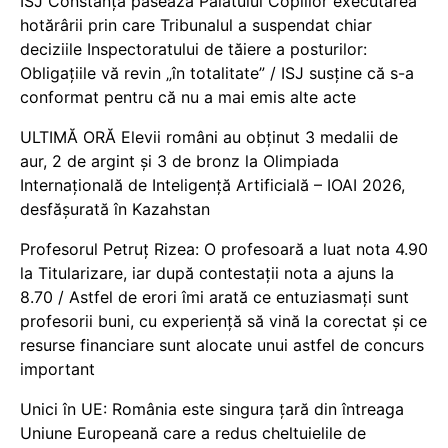
ISJ Constanța pasează Palatului Copiilor executarea
hotărârii prin care Tribunalul a suspendat chiar
deciziile Inspectoratului de tăiere a posturilor:
Obligațiile vă revin „în totalitate” / ISJ susține că s-a
conformat pentru că nu a mai emis alte acte
ULTIMĂ ORĂ Elevii români au obținut 3 medalii de
aur, 2 de argint și 3 de bronz la Olimpiada
Internațională de Inteligență Artificială – IOAI 2026,
desfășurată în Kazahstan
Profesorul Petruț Rizea: O profesoară a luat nota 4.90
la Titularizare, iar după contestații nota a ajuns la
8.70 / Astfel de erori îmi arată ce entuziasmați sunt
profesorii buni, cu experiență să vină la corectat și ce
resurse financiare sunt alocate unui astfel de concurs
important
Unici în UE: România este singura țară din întreaga
Uniune Europeană care a redus cheltuielile de