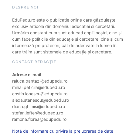
DESPRE NOI
EduPedu.ro este o publicație online care găzduiește
exclusiv articole din domeniul educației și cercetării.
Urmărim constant cum sunt educați copiii noștri, cine și
cum face politicile din educație și cercetare, cine și cum
îi formează pe profesori, cât de adecvate la lumea în
care trăim sunt sistemele de educație și cercetare.
CONTACT REDACȚIE
Adrese e-mail
raluca.pantazi@edupedu.ro
mihai.peticila@edupedu.ro
costin.ionescu@edupedu.ro
alexa.stanescu@edupedu.ro
diana.ghimisi@edupedu.ro
stefan.lefter@edupedu.ro
ramona.florea@edupedu.ro
Notă de informare cu privire la prelucrarea de date