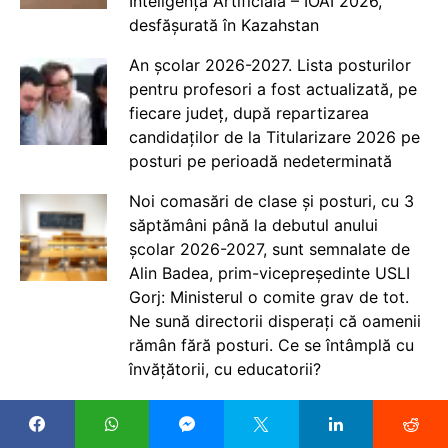
Inteligență Artificială – IOAI 2026,
desfășurată în Kazahstan
An școlar 2026-2027. Lista posturilor
pentru profesori a fost actualizată, pe
fiecare județ, după repartizarea
candidaților de la Titularizare 2026 pe
posturi pe perioadă nedeterminată
Noi comasări de clase și posturi, cu 3
săptămâni până la debutul anului
școlar 2026-2027, sunt semnalate de
Alin Badea, prim-vicepreședinte USLI
Gorj: Ministerul o comite grav de tot.
Ne sună directorii disperați că oamenii
rămân fără posturi. Ce se întâmplă cu
învățătorii, cu educatorii?
Profesor de Istorie cu 9.70 la
Titularizare 2026: Nu prea sunt mari