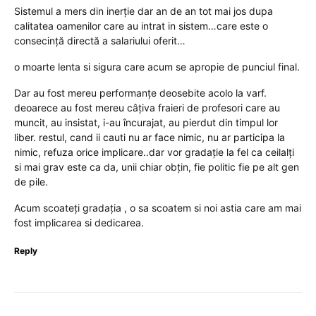
Sistemul a mers din inerție dar an de an tot mai jos dupa
calitatea oamenilor care au intrat in sistem…care este o
consecință directă a salariului oferit…
o moarte lenta si sigura care acum se apropie de punciul final.
Dar au fost mereu performanțe deosebite acolo la varf.
deoarece au fost mereu câțiva fraieri de profesori care au
muncit, au insistat, i-au încurajat, au pierdut din timpul lor
liber. restul, cand ii cauti nu ar face nimic, nu ar participa la
nimic, refuza orice implicare..dar vor gradație la fel ca ceilalți
si mai grav este ca da, unii chiar obțin, fie politic fie pe alt gen
de pile.
Acum scoateți gradația , o sa scoatem si noi astia care am mai
fost implicarea si dedicarea.
Reply