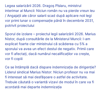
Legea salarizării 2026. Dragoș Pîslaru, ministrul
interimar al Muncii: Niciun român nu va pierde vreun leu
/ Angajații ale căror salarii scad după aplicare noii legi
vor primi lunar o compensație până în decembrie 2031,
potrivit proiectului
Sporul de izolare – proiectul legii salarizării 2026. Marius
Nistor, după consultările de la Ministerul Muncii: I-am
explicat foarte clar ministrului că scăderea cu 5% a
sporului va avea un efect destul de negativ. Primii care
vor fi afectați, dacă numărul necalificaților va crește,
vor fi copiii
Ce se întâmplă dacă dispare indemnizația de dirigenție?
Liderul sindical Marius Nistor: Niciun profesor nu va mai
fi interesat să mai desfășoare o astfel de activitate.
Trebuie căutată o variantă vizavi de modul în care va fi
acordată mai departe indemnizația