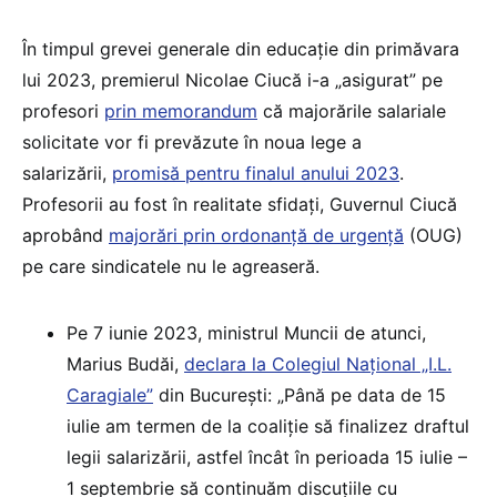
În timpul grevei generale din educație din primăvara
lui 2023, premierul Nicolae Ciucă i-a „asigurat” pe
profesori
prin memorandum
că majorările salariale
solicitate vor fi prevăzute în noua lege a
salarizării,
promisă pentru finalul anului 2023
.
Profesorii au fost în realitate sfidați, Guvernul Ciucă
aprobând
majorări prin ordonanță de urgență
(OUG)
pe care sindicatele nu le agreaseră.
Pe 7 iunie 2023, ministrul Muncii de atunci,
Marius Budăi,
declara la Colegiul Național „I.L.
Caragiale”
din București: „Până pe data de 15
iulie am termen de la coaliție să finalizez draftul
legii salarizării, astfel încât în perioada 15 iulie –
1 septembrie să continuăm discuțiile cu