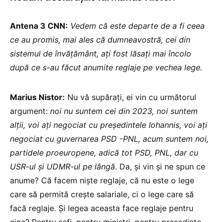
Antena 3 CNN:
Vedem că este departe de a fi ceea
ce au promis, mai ales că dumneavostră, cei din
sistemul de învățământ, ați fost lăsați mai încolo
după ce s-au făcut anumite reglaje pe vechea lege.
Marius Nistor:
Nu vă supărați, ei vin cu următorul
argument:
noi nu suntem cei din 2023, noi suntem
alții, voi ați negociat cu președintele Iohannis, voi ați
negociat cu guvernarea PSD -PNL, acum suntem noi,
partidele proeuropene, adică tot PSD, PNL, dar cu
USR-ul și UDMR-ul pe lângă
. Da, și vin și ne spun ce
anume? Că facem niște reglaje, că nu este o lege
care să permită crește salariale, ci o lege care să
facă reglaje. Și legea aceasta face reglaje pentru
cine? Pentru șefi, pentru miniștri, pentru președinte,