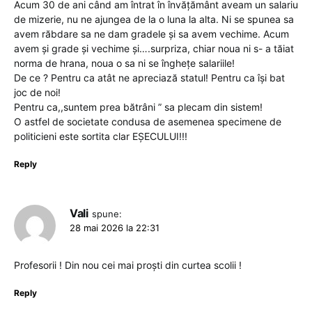
Acum 30 de ani când am întrat în învățământ aveam un salariu
de mizerie, nu ne ajungea de la o luna la alta. Ni se spunea sa
avem răbdare sa ne dam gradele și sa avem vechime. Acum
avem și grade și vechime și….surpriza, chiar noua ni s- a tăiat
norma de hrana, noua o sa ni se înghețe salariile!
De ce ? Pentru ca atât ne apreciază statul! Pentru ca își bat
joc de noi!
Pentru ca,,suntem prea bătrâni ” sa plecam din sistem!
O astfel de societate condusa de asemenea specimene de
politicieni este sortita clar EȘECULUI!!!
Reply
Vali
spune:
28 mai 2026 la 22:31
Profesorii ! Din nou cei mai proști din curtea scolii !
Reply