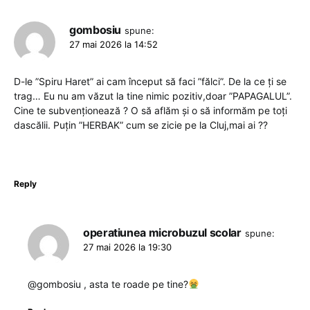
gombosiu
spune:
27 mai 2026 la 14:52
D-le ”Spiru Haret” ai cam început să faci ”fălci”. De la ce ți se
trag… Eu nu am văzut la tine nimic pozitiv,doar ”PAPAGALUL”.
Cine te subvenționează ? O să aflăm și o să informăm pe toți
dascălii. Puțin ”HERBAK” cum se zicie pe la Cluj,mai ai ??
Reply
operatiunea microbuzul scolar
spune:
27 mai 2026 la 19:30
@gombosiu , asta te roade pe tine?