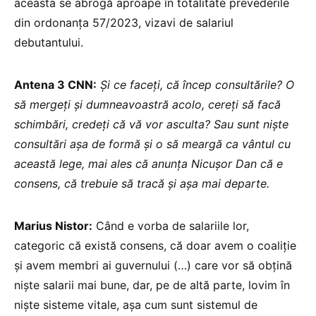
aceasta se abrogă aproape în totalitate prevederile
din ordonanța 57/2023, vizavi de salariul
debutantului.
Antena 3 CNN:
Și ce faceți, că încep consultările? O
să mergeți și dumneavoastră acolo, cereți să facă
schimbări, credeți că vă vor asculta? Sau sunt niște
consultări așa de formă și o să meargă ca vântul cu
această lege, mai ales că anunța Nicușor Dan că e
consens, că trebuie să tracă și așa mai departe.
Marius Nistor:
Când e vorba de salariile lor,
categoric că există consens, că doar avem o coaliție
și avem membri ai guvernului (…) care vor să obțină
niște salarii mai bune, dar, pe de altă parte, lovim în
niște sisteme vitale, așa cum sunt sistemul de