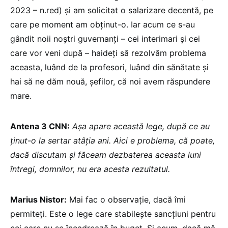
2023 – n.red) și am solicitat o salarizare decentă, pe
care pe moment am obținut-o. Iar acum ce s-au
gândit noii noștri guvernanți – cei interimari și cei
care vor veni după – haideți să rezolvăm problema
aceasta, luând de la profesori, luând din sănătate și
hai să ne dăm nouă, șefilor, că noi avem răspundere
mare.
Antena 3 CNN:
Așa apare această lege, după ce au
ținut-o la sertar atâția ani. Aici e problema, că poate,
dacă discutam și făceam dezbaterea aceasta luni
întregi, domnilor, nu era acesta rezultatul.
Marius Nistor:
Mai fac o observație, dacă îmi
permiteți. Este o lege care stabilește sancțiuni pentru
cei care nu se încadrează în buget. Și acum, dacă mă