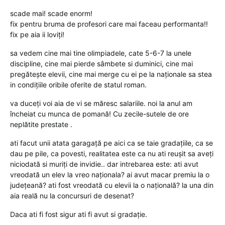
scade mai! scade enorm!
fix pentru bruma de profesori care mai faceau performanta!!
fix pe aia ii loviți!
sa vedem cine mai tine olimpiadele, cate 5-6-7 la unele
discipline, cine mai pierde sâmbete si duminici, cine mai
pregătește elevii, cine mai merge cu ei pe la naționale sa stea
in condițiile oribile oferite de statul roman.
va duceți voi aia de vi se măresc salariile. noi la anul am
încheiat cu munca de pomană! Cu zecile-sutele de ore
neplătite prestate .
ati facut unii atata garagață pe aici ca se taie gradațiile, ca se
dau pe pile, ca povesti, realitatea este ca nu ati reușit sa aveți
niciodată si muriți de invidie.. dar intrebarea este: ati avut
vreodată un elev la vreo naționala? ai avut macar premiu la o
județeană? ati fost vreodată cu elevii la o națională? la una din
aia reală nu la concursuri de desenat?
Daca ati fi fost sigur ati fi avut si gradație.