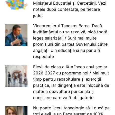
Ministerul Educației și Cercetării. Vezi
notele după contestații, pe fiecare
județ
Vicepremierul Tanczos Barna: Dacă
învățământul nu se rezolvă, pică toată
legea salarizării / Sunt mai multe
promisiuni din partea Guvernului către
angajații din educație și nu par a fi
respectate
Elevii de clasa a IX-a încep anul școlar
2026-2027 cu programe noi / Mai mult
timp pentru recapitulare și exerciții
practice, iar dirigenția este înlocuită de
materia dezvoltare personală și
consiliere care va fi obligatorie
Nu poate liceul tehnologic să-i ducă pe
toți elevii la un Bacalaureat de 100%