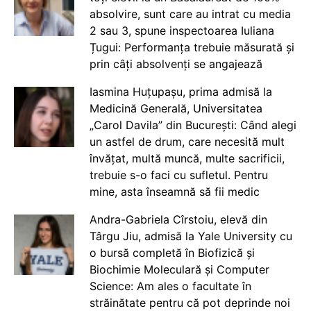
absolvire, sunt care au intrat cu media
2 sau 3, spune inspectoarea Iuliana
Țugui: Performanța trebuie măsurată și
prin câți absolvenți se angajează
Iasmina Huțupașu, prima admisă la
Medicină Generală, Universitatea
„Carol Davila” din București: Când alegi
un astfel de drum, care necesită mult
învățat, multă muncă, multe sacrificii,
trebuie s-o faci cu sufletul. Pentru
mine, asta înseamnă să fii medic
Andra-Gabriela Cîrstoiu, elevă din
Târgu Jiu, admisă la Yale University cu
o bursă completă în Biofizică și
Biochimie Moleculară și Computer
Science: Am ales o facultate în
străinătate pentru că pot deprinde noi