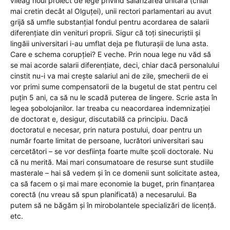
vileag noul proiect de lege privind salarizarea unitară (chiar
mai cretin decât al Olguței), unii rectori parlamentari au avut
grijă să umfle substanțial fondul pentru acordarea de salarii
diferențiate din venituri proprii. Sigur că toți sinecuriștii și
lingăii universitari i-au umflat deja pe fluturașii de luna asta.
Care e schema corupției? E veche. Prin noua lege nu văd să
se mai acorde salarii diferențiate, deci, chiar dacă personalului
cinstit nu-i va mai crește salariul ani de zile, șmecherii de ei
vor primi sume compensatorii de la bugetul de stat pentru cel
puțin 5 ani, ca să nu le scadă puterea de lingere. Scrie asta în
legea șobolojanilor. Iar treaba cu neacordarea indemnizației
de doctorat e, desigur, discutabilă ca principiu. Dacă
doctoratul e necesar, prin natura postului, doar pentru un
număr foarte limitat de persoane, lucrători universitari sau
cercetători – se vor desființa foarte multe școli doctorale. Nu
că nu merită. Mai mari consumatoare de resurse sunt studiile
masterale – hai să vedem și în ce domenii sunt solicitate astea,
ca să facem o și mai mare economie la buget, prin finanțarea
corectă (nu vreau să spun planificată) a necesarului. Ba
putem să ne băgăm și în mirobolantele specializări de licență.
etc.