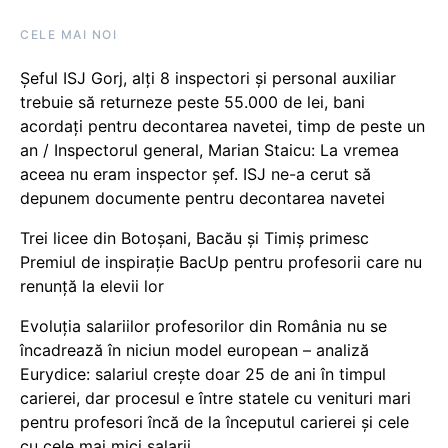
CELE MAI NOI
Șeful ISJ Gorj, alți 8 inspectori și personal auxiliar
trebuie să returneze peste 55.000 de lei, bani
acordați pentru decontarea navetei, timp de peste un
an / Inspectorul general, Marian Staicu: La vremea
aceea nu eram inspector șef. ISJ ne-a cerut să
depunem documente pentru decontarea navetei
Trei licee din Botoșani, Bacău și Timiș primesc
Premiul de inspirație BacUp pentru profesorii care nu
renunță la elevii lor
Evoluția salariilor profesorilor din România nu se
încadrează în niciun model european – analiză
Eurydice: salariul crește doar 25 de ani în timpul
carierei, dar procesul e între statele cu venituri mari
pentru profesori încă de la începutul carierei și cele
cu cele mai mici salarii