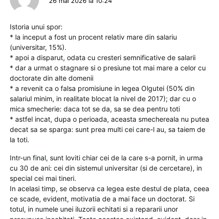
26 mai 2026 la 10:24
Istoria unui spor:
* la inceput a fost un procent relativ mare din salariu
(universitar, 15%).
* apoi a disparut, odata cu cresteri semnificative de salarii
* dar a urmat o stagnare si o presiune tot mai mare a celor cu
doctorate din alte domenii
* a revenit ca o falsa promisiune in legea Olgutei (50% din
salariul minim, in realitate blocat la nivel de 2017); dar cu o
mica smecherie: daca tot se da, sa se dea pentru toti
* astfel incat, dupa o perioada, aceasta smechereala nu putea
decat sa se sparga: sunt prea multi cei care-l au, sa taiem de
la toti.
Intr-un final, sunt loviti chiar cei de la care s-a pornit, in urma
cu 30 de ani: cei din sistemul universitar (si de cercetare), in
special cei mai tineri.
In acelasi timp, se observa ca legea este destul de plata, ceea
ce scade, evident, motivatia de a mai face un doctorat. Si
totul, in numele unei iluzorii echitati si a repararii unor