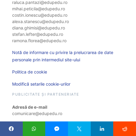
raluca.pantazi@edupedu.ro
mihai.peticila@edupedu.ro
costin.ionescu@edupedu.ro
alexa.stanescu@edupedu.ro
diana.ghimisi@edupedu.ro
stefan.lefter@edupedu.ro
ramona.florea@edupedu.ro
Notă de informare cu privire la prelucrarea de date
personale prin intermediul site-ului
Politica de cookie
Modifică setarile cookie-urilor
PUBLICITATE ȘI PARTENERIATE
Adresă de e-mail
comunicare@edupedu.ro