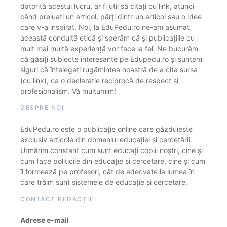
datorită acestui lucru, ar fi util să citați cu link, atunci
când preluați un articol, părți dintr-un articol sau o idee
care v-a inspirat. Noi, la EduPedu.ro ne-am asumat
această conduită etică și sperăm că și publicațiile cu
mult mai multă experiență vor face la fel. Ne bucurăm
că găsiți subiecte interesante pe Edupedu.ro și suntem
siguri că înțelegeți rugămintea noastră de a cita sursa
(cu link), ca o declarație reciprocă de respect și
profesionalism. Vă mulțumim!
DESPRE NOI
EduPedu.ro este o publicație online care găzduiește
exclusiv articole din domeniul educației și cercetării.
Urmărim constant cum sunt educați copiii noștri, cine și
cum face politicile din educație și cercetare, cine și cum
îi formează pe profesori, cât de adecvate la lumea în
care trăim sunt sistemele de educație și cercetare.
CONTACT REDACȚIE
Adrese e-mail