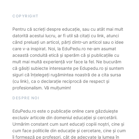
COPYRIGHT
Pentru că scrieți despre educație, sau cu atât mai mult
datorită acestui lucru, ar fi util să citați cu link, atunci
când preluați un articol, părți dintr-un articol sau o idee
care v-a inspirat. Noi, la EduPedu.ro ne-am asumat
această conduită etică și sperăm că și publicațiile cu
mult mai multă experiență vor face la fel. Ne bucurăm
că găsiți subiecte interesante pe Edupedu.ro și suntem
siguri că înțelegeți rugămintea noastră de a cita sursa
(cu link), ca o declarație reciprocă de respect și
profesionalism. Vă mulțumim!
DESPRE NOI
EduPedu.ro este o publicație online care găzduiește
exclusiv articole din domeniul educației și cercetării.
Urmărim constant cum sunt educați copiii noștri, cine și
cum face politicile din educație și cercetare, cine și cum
îi formează pe profesori, cât de adecvate la lumea în