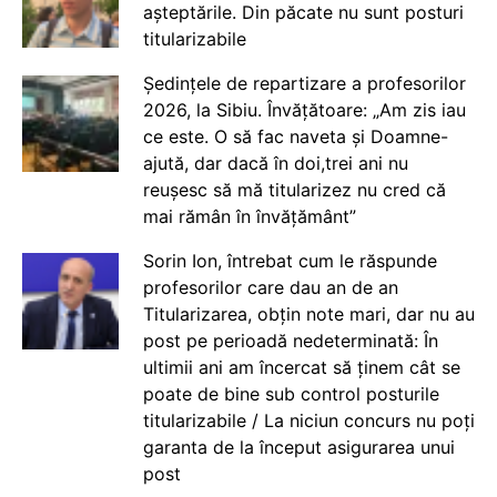
așteptările. Din păcate nu sunt posturi
titularizabile
Ședințele de repartizare a profesorilor
2026, la Sibiu. Învățătoare: „Am zis iau
ce este. O să fac naveta și Doamne-
ajută, dar dacă în doi,trei ani nu
reușesc să mă titularizez nu cred că
mai rămân în învățământ”
Sorin Ion, întrebat cum le răspunde
profesorilor care dau an de an
Titularizarea, obțin note mari, dar nu au
post pe perioadă nedeterminată: În
ultimii ani am încercat să ținem cât se
poate de bine sub control posturile
titularizabile / La niciun concurs nu poți
garanta de la început asigurarea unui
post