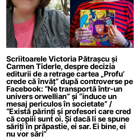
Scriitoarele Victoria Pătrașcu și
Carmen Tiderle, despre decizia
editurii de a retrage cartea „Profu’
crede că învăț” după controverse pe
Facebook: “Ne transportă într-un
univers orwellian” și “induce un
mesaj periculos în societate” /
“Există părinți și profesori care cred
că copiii sunt oi. Și dacă li se spune
săriți în prăpastie, ei sar. Ei bine, ei
nu vor sări”