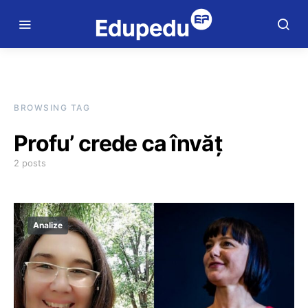
BROWSING TAG
Profu’ crede ca învăț
2 posts
Analize