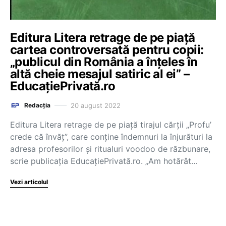
Editura Litera retrage de pe piață
cartea controversată pentru copii:
„publicul din România a înțeles în
altă cheie mesajul satiric al ei” –
EducațiePrivată.ro
20 august 2022
Redacția
Editura Litera retrage de pe piață tirajul cărții „Profu’
crede că învăț”, care conține îndemnuri la înjurături la
adresa profesorilor și ritualuri voodoo de răzbunare,
scrie publicația EducațiePrivată.ro. „Am hotărât…
Vezi articolul