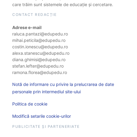
care trăim sunt sistemele de educație și cercetare.
CONTACT REDACȚIE
Adrese e-mail
raluca.pantazi@edupedu.ro
mihai.peticila@edupedu.ro
costin.ionescu@edupedu.ro
alexa.stanescu@edupedu.ro
diana.ghimisi@edupedu.ro
stefan.lefter@edupedu.ro
ramona.florea@edupedu.ro
Notă de informare cu privire la prelucrarea de date
personale prin intermediul site-ului
Politica de cookie
Modifică setarile cookie-urilor
PUBLICITATE ȘI PARTENERIATE