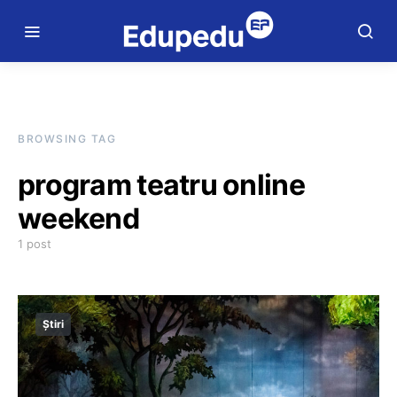
BROWSING TAG
program teatru online
weekend
1 post
Știri