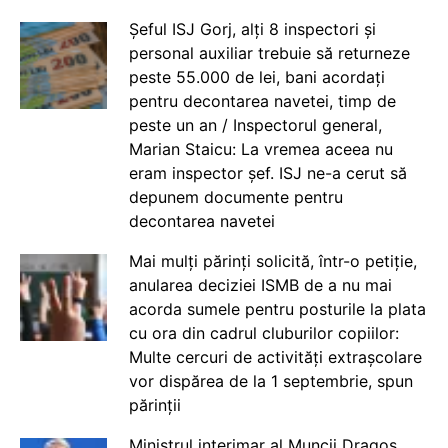
Șeful ISJ Gorj, alți 8 inspectori și
personal auxiliar trebuie să returneze
peste 55.000 de lei, bani acordați
pentru decontarea navetei, timp de
peste un an / Inspectorul general,
Marian Staicu: La vremea aceea nu
eram inspector șef. ISJ ne-a cerut să
depunem documente pentru
decontarea navetei
Mai mulți părinți solicită, într-o petiție,
anularea deciziei ISMB de a nu mai
acorda sumele pentru posturile la plata
cu ora din cadrul cluburilor copiilor:
Multe cercuri de activități extrașcolare
vor dispărea de la 1 septembrie, spun
părinții
Ministrul interimar al Muncii Dragos