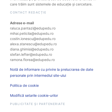
care trăim sunt sistemele de educație și cercetare.
CONTACT REDACȚIE
Adrese e-mail
raluca.pantazi@edupedu.ro
mihai.peticila@edupedu.ro
costin.ionescu@edupedu.ro
alexa.stanescu@edupedu.ro
diana.ghimisi@edupedu.ro
stefan.lefter@edupedu.ro
ramona.florea@edupedu.ro
Notă de informare cu privire la prelucrarea de date
personale prin intermediul site-ului
Politica de cookie
Modifică setarile cookie-urilor
PUBLICITATE ȘI PARTENERIATE