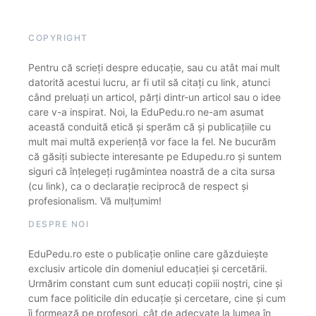
COPYRIGHT
Pentru că scrieți despre educație, sau cu atât mai mult
datorită acestui lucru, ar fi util să citați cu link, atunci
când preluați un articol, părți dintr-un articol sau o idee
care v-a inspirat. Noi, la EduPedu.ro ne-am asumat
această conduită etică și sperăm că și publicațiile cu
mult mai multă experiență vor face la fel. Ne bucurăm
că găsiți subiecte interesante pe Edupedu.ro și suntem
siguri că înțelegeți rugămintea noastră de a cita sursa
(cu link), ca o declarație reciprocă de respect și
profesionalism. Vă mulțumim!
DESPRE NOI
EduPedu.ro este o publicație online care găzduiește
exclusiv articole din domeniul educației și cercetării.
Urmărim constant cum sunt educați copiii noștri, cine și
cum face politicile din educație și cercetare, cine și cum
îi formează pe profesori, cât de adecvate la lumea în