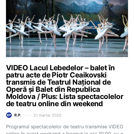
VIDEO Lacul Lebedelor – balet în
patru acte de Piotr Ceaikovski
transmis de Teatrul Național de
Operă și Balet din Republica
Moldova / Plus: Lista spectacolelor
de teatru online din weekend
21 martie 2020
R.P.
Programul spectacolelor de teatru transmise VIDEO
online în acest weekend a început la ora 10:00, cu o