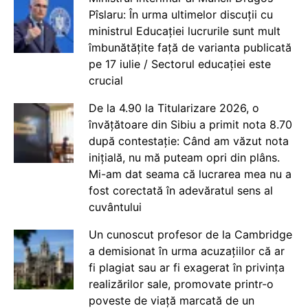
Pîslaru: În urma ultimelor discuții cu
ministrul Educației lucrurile sunt mult
îmbunătățite față de varianta publicată
pe 17 iulie / Sectorul educației este
crucial
De la 4.90 la Titularizare 2026, o
învățătoare din Sibiu a primit nota 8.70
după contestație: Când am văzut nota
inițială, nu mă puteam opri din plâns.
Mi-am dat seama că lucrarea mea nu a
fost corectată în adevăratul sens al
cuvântului
Un cunoscut profesor de la Cambridge
a demisionat în urma acuzațiilor că ar
fi plagiat sau ar fi exagerat în privința
realizărilor sale, promovate printr-o
poveste de viață marcată de un