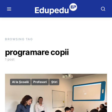
BROWSING TAG
programare copii
1 post
AI la Școală
Profesori
Știri