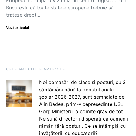
Edupedu.ro, după o vizită la un centru Logiscool din
București, că toate statele europene trebuie să
trateze drept…
Vezi articolul
CELE MAI CITITE ARTICOLE
Noi comasări de clase și posturi, cu 3
săptămâni până la debutul anului
școlar 2026-2027, sunt semnalate de
Alin Badea, prim-vicepreședinte USLI
Gorj: Ministerul o comite grav de tot.
Ne sună directorii disperați că oamenii
rămân fără posturi. Ce se întâmplă cu
învățătorii, cu educatorii?