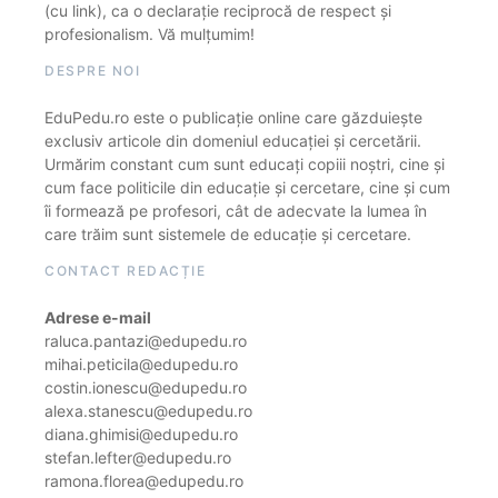
(cu link), ca o declarație reciprocă de respect și
profesionalism. Vă mulțumim!
DESPRE NOI
EduPedu.ro este o publicație online care găzduiește
exclusiv articole din domeniul educației și cercetării.
Urmărim constant cum sunt educați copiii noștri, cine și
cum face politicile din educație și cercetare, cine și cum
îi formează pe profesori, cât de adecvate la lumea în
care trăim sunt sistemele de educație și cercetare.
CONTACT REDACȚIE
Adrese e-mail
raluca.pantazi@edupedu.ro
mihai.peticila@edupedu.ro
costin.ionescu@edupedu.ro
alexa.stanescu@edupedu.ro
diana.ghimisi@edupedu.ro
stefan.lefter@edupedu.ro
ramona.florea@edupedu.ro