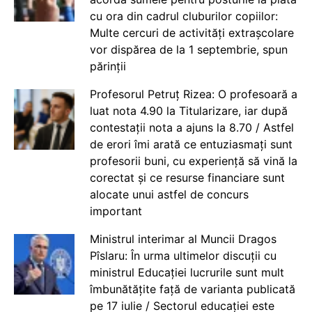
cu ora din cadrul cluburilor copiilor:
Multe cercuri de activități extrașcolare
vor dispărea de la 1 septembrie, spun
părinții
Profesorul Petruț Rizea: O profesoară a
luat nota 4.90 la Titularizare, iar după
contestații nota a ajuns la 8.70 / Astfel
de erori îmi arată ce entuziasmați sunt
profesorii buni, cu experiență să vină la
corectat și ce resurse financiare sunt
alocate unui astfel de concurs
important
Ministrul interimar al Muncii Dragos
Pîslaru: În urma ultimelor discuții cu
ministrul Educației lucrurile sunt mult
îmbunătățite față de varianta publicată
pe 17 iulie / Sectorul educației este