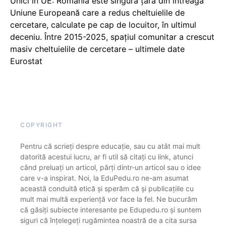
Unici în UE: România este singura țară din întreaga
Uniune Europeană care a redus cheltuielile de
cercetare, calculate pe cap de locuitor, în ultimul
deceniu. Între 2015-2025, spațiul comunitar a crescut
masiv cheltuielile de cercetare – ultimele date
Eurostat
COPYRIGHT
Pentru că scrieți despre educație, sau cu atât mai mult
datorită acestui lucru, ar fi util să citați cu link, atunci
când preluați un articol, părți dintr-un articol sau o idee
care v-a inspirat. Noi, la EduPedu.ro ne-am asumat
această conduită etică și sperăm că și publicațiile cu
mult mai multă experiență vor face la fel. Ne bucurăm
că găsiți subiecte interesante pe Edupedu.ro și suntem
siguri că înțelegeți rugămintea noastră de a cita sursa