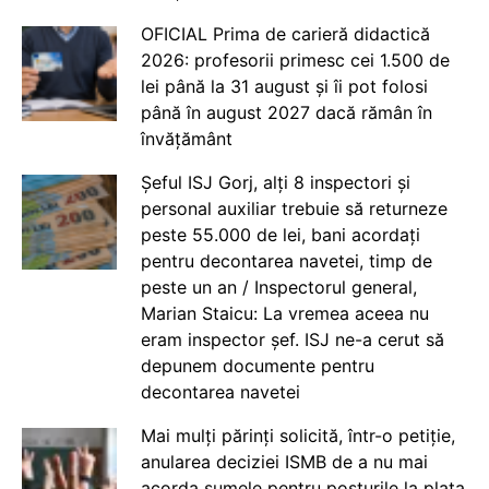
OFICIAL Prima de carieră didactică
2026: profesorii primesc cei 1.500 de
lei până la 31 august și îi pot folosi
până în august 2027 dacă rămân în
învățământ
Șeful ISJ Gorj, alți 8 inspectori și
personal auxiliar trebuie să returneze
peste 55.000 de lei, bani acordați
pentru decontarea navetei, timp de
peste un an / Inspectorul general,
Marian Staicu: La vremea aceea nu
eram inspector șef. ISJ ne-a cerut să
depunem documente pentru
decontarea navetei
Mai mulți părinți solicită, într-o petiție,
anularea deciziei ISMB de a nu mai
acorda sumele pentru posturile la plata