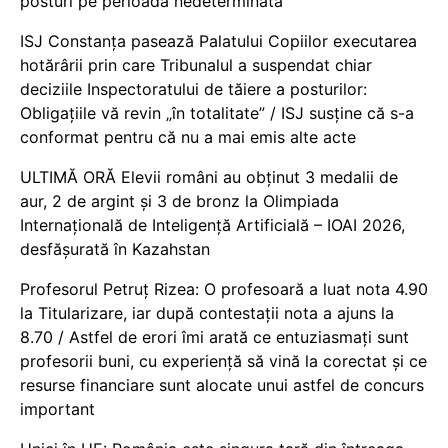
posturi pe perioadă nedeterminată
ISJ Constanța pasează Palatului Copiilor executarea
hotărârii prin care Tribunalul a suspendat chiar
deciziile Inspectoratului de tăiere a posturilor:
Obligațiile vă revin „în totalitate” / ISJ susține că s-a
conformat pentru că nu a mai emis alte acte
ULTIMĂ ORĂ Elevii români au obținut 3 medalii de
aur, 2 de argint și 3 de bronz la Olimpiada
Internațională de Inteligență Artificială – IOAI 2026,
desfășurată în Kazahstan
Profesorul Petruț Rizea: O profesoară a luat nota 4.90
la Titularizare, iar după contestații nota a ajuns la
8.70 / Astfel de erori îmi arată ce entuziasmați sunt
profesorii buni, cu experiență să vină la corectat și ce
resurse financiare sunt alocate unui astfel de concurs
important