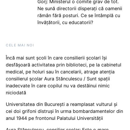
Gorj: Ministerul o comite grav de tot.
Ne sună directorii disperați că oamenii
rămân fără posturi. Ce se întâmplă cu
învățătorii, cu educatorii?
CELE MAI NOI
Încă mai sunt școli în care consilierii școlari își
desfășoară activitatea prin biblioteci, pe la cabinetul
medical, pe holuri sau în cancelarii, atrage atenția
consilierul școlar Aura Stănculescu / Sunt spații
inadecvate în care copilul nu va destăinui nimic
niciodată
Universitatea din București a reamplasat vulturul și
cei doi grifoni distruși în urma bombardamentelor din
anul 1944 pe frontonul Palatului Universității
Aura Stănculescu, consilier școlar: Este o mare