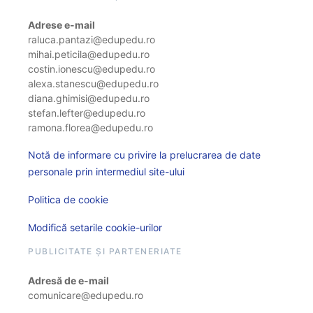
Adrese e-mail
raluca.pantazi@edupedu.ro
mihai.peticila@edupedu.ro
costin.ionescu@edupedu.ro
alexa.stanescu@edupedu.ro
diana.ghimisi@edupedu.ro
stefan.lefter@edupedu.ro
ramona.florea@edupedu.ro
Notă de informare cu privire la prelucrarea de date
personale prin intermediul site-ului
Politica de cookie
Modifică setarile cookie-urilor
PUBLICITATE ȘI PARTENERIATE
Adresă de e-mail
comunicare@edupedu.ro