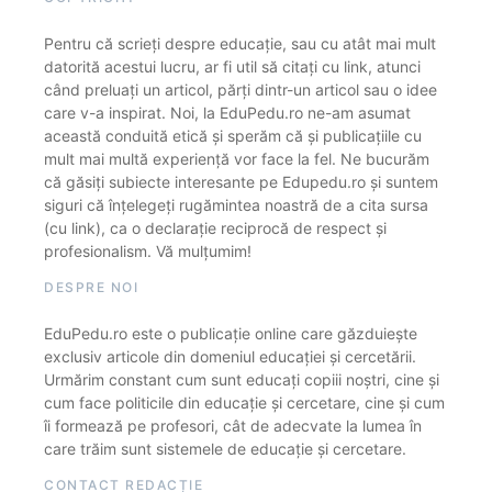
Pentru că scrieți despre educație, sau cu atât mai mult
datorită acestui lucru, ar fi util să citați cu link, atunci
când preluați un articol, părți dintr-un articol sau o idee
care v-a inspirat. Noi, la EduPedu.ro ne-am asumat
această conduită etică și sperăm că și publicațiile cu
mult mai multă experiență vor face la fel. Ne bucurăm
că găsiți subiecte interesante pe Edupedu.ro și suntem
siguri că înțelegeți rugămintea noastră de a cita sursa
(cu link), ca o declarație reciprocă de respect și
profesionalism. Vă mulțumim!
DESPRE NOI
EduPedu.ro este o publicație online care găzduiește
exclusiv articole din domeniul educației și cercetării.
Urmărim constant cum sunt educați copiii noștri, cine și
cum face politicile din educație și cercetare, cine și cum
îi formează pe profesori, cât de adecvate la lumea în
care trăim sunt sistemele de educație și cercetare.
CONTACT REDACȚIE