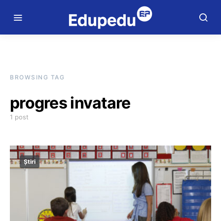
BROWSING TAG
progres invatare
1 post
Știri