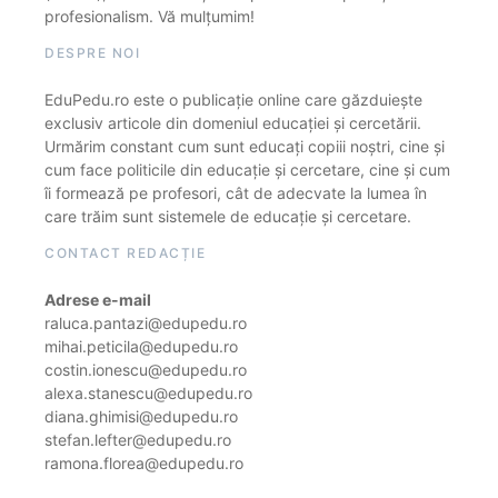
profesionalism. Vă mulțumim!
DESPRE NOI
EduPedu.ro este o publicație online care găzduiește
exclusiv articole din domeniul educației și cercetării.
Urmărim constant cum sunt educați copiii noștri, cine și
cum face politicile din educație și cercetare, cine și cum
îi formează pe profesori, cât de adecvate la lumea în
care trăim sunt sistemele de educație și cercetare.
CONTACT REDACȚIE
Adrese e-mail
raluca.pantazi@edupedu.ro
mihai.peticila@edupedu.ro
costin.ionescu@edupedu.ro
alexa.stanescu@edupedu.ro
diana.ghimisi@edupedu.ro
stefan.lefter@edupedu.ro
ramona.florea@edupedu.ro