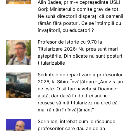
Alin Badea, prim-vicepreședinte USLI
Gorj: Ministerul o comite grav de tot.
Ne sună directorii disperați că oamenii
rămân fără posturi. Ce se întâmplă cu
învățătorii, cu educatorii?
Profesor de Istorie cu 9.70 la
Titularizare 2026: Nu prea sunt mari
așteptările. Din păcate nu sunt posturi
titularizabile
Ședințele de repartizare a profesorilor
2026, la Sibiu. Învățătoare: „Am zis iau
ce este. O să fac naveta și Doamne-
ajută, dar dacă în doi,trei ani nu
reușesc să mă titularizez nu cred că
mai rămân în învățământ”
Sorin Ion, întrebat cum le răspunde
profesorilor care dau an de an