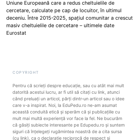
Uniune Europeană care a redus cheltuielile de
cercetare, calculate pe cap de locuitor, în ultimul
deceniu. Între 2015-2025, spațiul comunitar a crescut
masiv cheltuielile de cercetare – ultimele date
Eurostat
COPYRIGHT
Pentru că scrieți despre educație, sau cu atât mai mult
datorită acestui lucru, ar fi util să citați cu link, atunci
când preluați un articol, părți dintr-un articol sau o idee
care v-a inspirat. Noi, la EduPedu.ro ne-am asumat
această conduită etică și sperăm că și publicațiile cu
mult mai multă experiență vor face la fel. Ne bucurăm
că găsiți subiecte interesante pe Edupedu.ro și suntem
siguri că înțelegeți rugămintea noastră de a cita sursa
(cu link), ca o declarație reciprocă de respect și