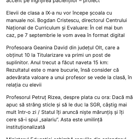
accent pe îngrijirea pacienților – proiect
Elevii de clasa a IX-a nu vor începe școala cu
manuale noi. Bogdan Cristescu, directorul Centrului
Național de Curriculum și Evaluare: În cel mai bun
caz, pe 7 septembrie le vom avea în format digital
Profesoara Geanina David din județul Olt, care a
obținut 10 la Titularizare va primi un post de
suplinitor. Anul trecut a făcut naveta 15 km:
Rezultatul este o mare bucurie, însă consider că
adevărata valoare a unui profesor se vede la clasă, în
relația cu elevii
Profesorul Petruț Rizea, despre plata cu ora: Dacă mă
apuc să strâng sticle și să le duc la SGR, câștig mai
mult într-o zi / Statul îți aruncă niște mărunțiș și îți
cere să-i spui „salariu”. Asta este umilință
instituționalizată