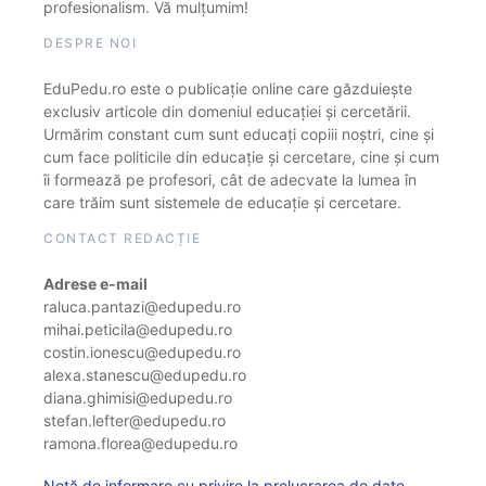
profesionalism. Vă mulțumim!
DESPRE NOI
EduPedu.ro este o publicație online care găzduiește
exclusiv articole din domeniul educației și cercetării.
Urmărim constant cum sunt educați copiii noștri, cine și
cum face politicile din educație și cercetare, cine și cum
îi formează pe profesori, cât de adecvate la lumea în
care trăim sunt sistemele de educație și cercetare.
CONTACT REDACȚIE
Adrese e-mail
raluca.pantazi@edupedu.ro
mihai.peticila@edupedu.ro
costin.ionescu@edupedu.ro
alexa.stanescu@edupedu.ro
diana.ghimisi@edupedu.ro
stefan.lefter@edupedu.ro
ramona.florea@edupedu.ro
Notă de informare cu privire la prelucrarea de date