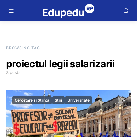
BROWSING TAG
proiectul legii salarizarii
3 posts
Cercetare și Știință
Știri
Universitate