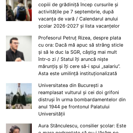
copiii de grădiniță încep cursurile și
activitățile pe 7 septembrie, după
vacanța de vară / Calendarul anului
școlar 2026-2027 și lista vacanțelor
Profesorul Petruț Rizea, despre plata
cu ora: Dacă mă apuc să strâng sticle
și să le duc la SGR, câștig mai mult
într-o zi / Statul îți aruncă niște
mărunțiș și îți cere să-i spui „salariu”.
Asta este umilință instituționalizată
Universitatea din București a
reamplasat vulturul și cei doi grifoni
distruși în urma bombardamentelor din
anul 1944 pe frontonul Palatului
Universității
Aura Stănculescu, consilier școlar: Este
o mare nedreptate să nu-i lăsăm pe