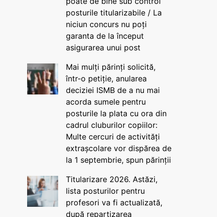
poate de bine sub control
posturile titularizabile / La
niciun concurs nu poți
garanta de la început
asigurarea unui post
Mai mulți părinți solicită,
într-o petiție, anularea
deciziei ISMB de a nu mai
acorda sumele pentru
posturile la plata cu ora din
cadrul cluburilor copiilor:
Multe cercuri de activități
extrașcolare vor dispărea de
la 1 septembrie, spun părinții
Titularizare 2026. Astăzi,
lista posturilor pentru
profesori va fi actualizată,
după repartizarea