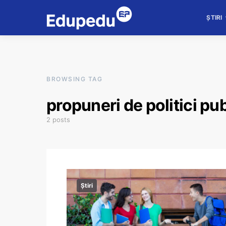
ȘTIRI
BROWSING TAG
propuneri de politici pu
2 posts
Știri