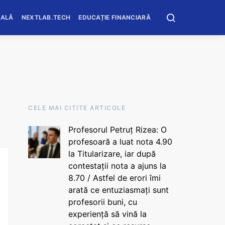
OALĂ
NEXTLAB.TECH
EDUCAȚIE FINANCIARĂ
CELE MAI CITITE ARTICOLE
Profesorul Petruț Rizea: O
profesoară a luat nota 4.90
la Titularizare, iar după
contestații nota a ajuns la
8.70 / Astfel de erori îmi
arată ce entuziasmați sunt
profesorii buni, cu
experiență să vină la