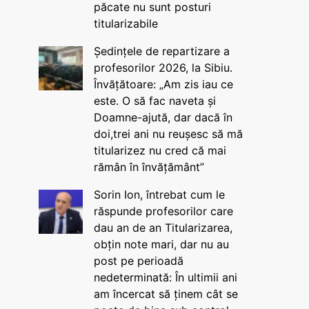
păcate nu sunt posturi
titularizabile
Ședințele de repartizare a
profesorilor 2026, la Sibiu.
Învățătoare: „Am zis iau ce
este. O să fac naveta și
Doamne-ajută, dar dacă în
doi,trei ani nu reușesc să mă
titularizez nu cred că mai
rămân în învățământ”
Sorin Ion, întrebat cum le
răspunde profesorilor care
dau an de an Titularizarea,
obțin note mari, dar nu au
post pe perioadă
nedeterminată: În ultimii ani
am încercat să ținem cât se