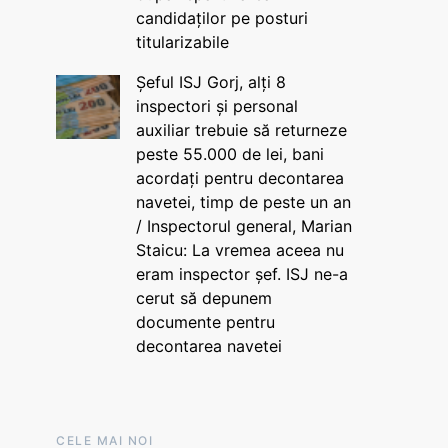
candidaților pe posturi
titularizabile
Șeful ISJ Gorj, alți 8
inspectori și personal
auxiliar trebuie să returneze
peste 55.000 de lei, bani
acordați pentru decontarea
navetei, timp de peste un an
/ Inspectorul general, Marian
Staicu: La vremea aceea nu
eram inspector șef. ISJ ne-a
cerut să depunem
documente pentru
decontarea navetei
CELE MAI NOI