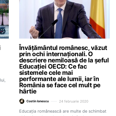
i
Învățământul românesc, văzut
prin ochi internaționali. O
descriere nemiloasă de la șeful
Educației OECD: Ce fac
sistemele cele mai
performante ale lumii, iar în
ui,
România se face cel mult pe
hârtie
24 februarie 2020
Costin Ionescu
Educația românească are multe de schimbat