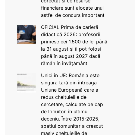
corectat și ce resurse
financiare sunt alocate unui
astfel de concurs important
OFICIAL Prima de carieră
didactică 2026: profesorii
primesc cei 1.500 de lei până
la 31 august și îi pot folosi
până în august 2027 dacă
rămân în învățământ
Unici în UE: România este
singura țară din întreaga
Uniune Europeană care a
redus cheltuielile de
cercetare, calculate pe cap
de locuitor, în ultimul
deceniu. Între 2015-2025,
spațiul comunitar a crescut
masiv cheltuielile de