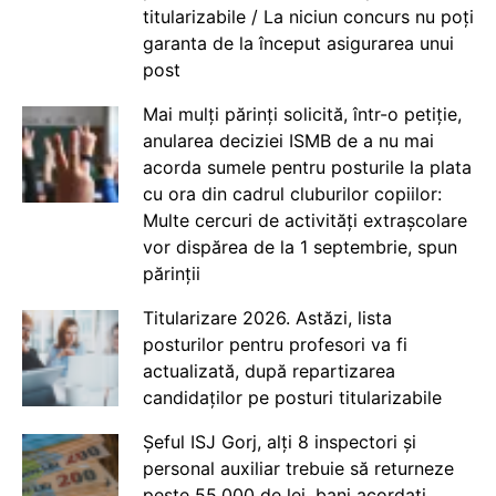
titularizabile / La niciun concurs nu poți
garanta de la început asigurarea unui
post
Mai mulți părinți solicită, într-o petiție,
anularea deciziei ISMB de a nu mai
acorda sumele pentru posturile la plata
cu ora din cadrul cluburilor copiilor:
Multe cercuri de activități extrașcolare
vor dispărea de la 1 septembrie, spun
părinții
Titularizare 2026. Astăzi, lista
posturilor pentru profesori va fi
actualizată, după repartizarea
candidaților pe posturi titularizabile
Șeful ISJ Gorj, alți 8 inspectori și
personal auxiliar trebuie să returneze
peste 55.000 de lei, bani acordați