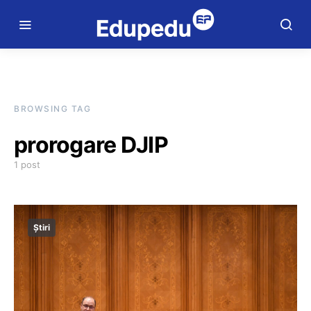
BROWSING TAG
prorogare DJIP
1 post
Știri