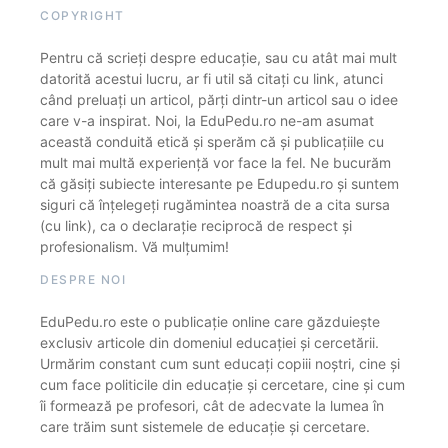
COPYRIGHT
Pentru că scrieți despre educație, sau cu atât mai mult
datorită acestui lucru, ar fi util să citați cu link, atunci
când preluați un articol, părți dintr-un articol sau o idee
care v-a inspirat. Noi, la EduPedu.ro ne-am asumat
această conduită etică și sperăm că și publicațiile cu
mult mai multă experiență vor face la fel. Ne bucurăm
că găsiți subiecte interesante pe Edupedu.ro și suntem
siguri că înțelegeți rugămintea noastră de a cita sursa
(cu link), ca o declarație reciprocă de respect și
profesionalism. Vă mulțumim!
DESPRE NOI
EduPedu.ro este o publicație online care găzduiește
exclusiv articole din domeniul educației și cercetării.
Urmărim constant cum sunt educați copiii noștri, cine și
cum face politicile din educație și cercetare, cine și cum
îi formează pe profesori, cât de adecvate la lumea în
care trăim sunt sistemele de educație și cercetare.