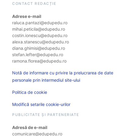
CONTACT REDACȚIE
Adrese e-mail
raluca.pantazi@edupedu.ro
mihai.peticila@edupedu.ro
costin.ionescu@edupedu.ro
alexa.stanescu@edupedu.ro
diana.ghimisi@edupedu.ro
stefan.lefter@edupedu.ro
ramona.florea@edupedu.ro
Notă de informare cu privire la prelucrarea de date
personale prin intermediul site-ului
Politica de cookie
Modifică setarile cookie-urilor
PUBLICITATE ȘI PARTENERIATE
Adresă de e-mail
comunicare@edupedu.ro