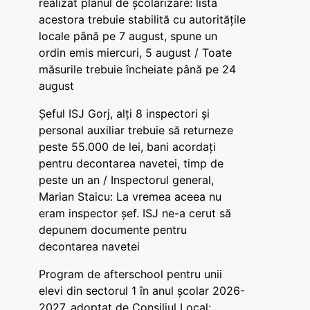
realizat planul de școlarizare: lista
acestora trebuie stabilită cu autoritățile
locale până pe 7 august, spune un
ordin emis miercuri, 5 august / Toate
măsurile trebuie încheiate până pe 24
august
Șeful ISJ Gorj, alți 8 inspectori și
personal auxiliar trebuie să returneze
peste 55.000 de lei, bani acordați
pentru decontarea navetei, timp de
peste un an / Inspectorul general,
Marian Staicu: La vremea aceea nu
eram inspector șef. ISJ ne-a cerut să
depunem documente pentru
decontarea navetei
Program de afterschool pentru unii
elevi din sectorul 1 în anul școlar 2026-
2027, adoptat de Consiliul Local: