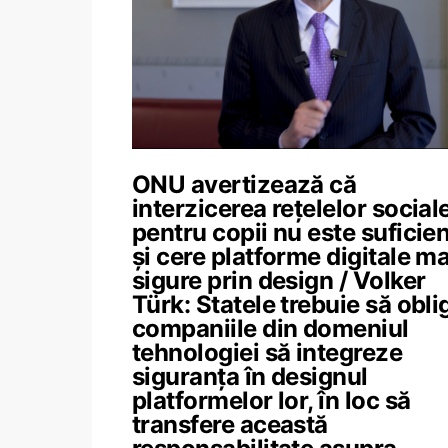
ONU avertizează că
interzicerea rețelelor social
pentru copii nu este suficie
și cere platforme digitale ma
sigure prin design / Volker
Türk: Statele trebuie să obli
companiile din domeniul
tehnologiei să integreze
siguranța în designul
platformelor lor, în loc să
transfere această