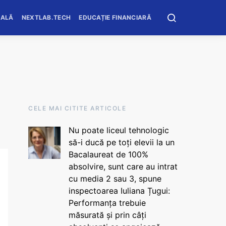
OALĂ
NEXTLAB.TECH
EDUCAȚIE FINANCIARĂ
CELE MAI CITITE ARTICOLE
Nu poate liceul tehnologic
să-i ducă pe toți elevii la un
Bacalaureat de 100%
absolvire, sunt care au intrat
cu media 2 sau 3, spune
inspectoarea Iuliana Țugui:
Performanța trebuie
măsurată și prin câți