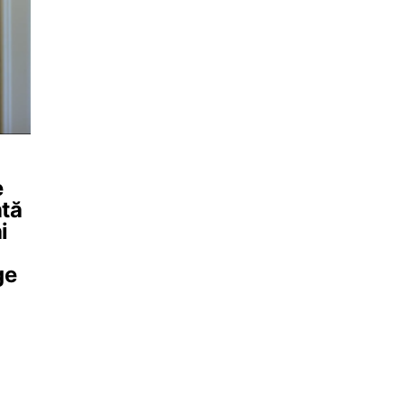
e
ntă
i
ge