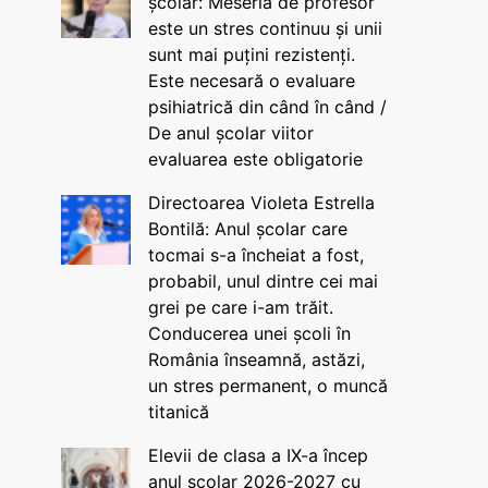
școlar: Meseria de profesor
este un stres continuu și unii
sunt mai puțini rezistenți.
Este necesară o evaluare
psihiatrică din când în când /
De anul școlar viitor
evaluarea este obligatorie
Directoarea Violeta Estrella
Bontilă: Anul școlar care
tocmai s-a încheiat a fost,
probabil, unul dintre cei mai
grei pe care i-am trăit.
Conducerea unei școli în
România înseamnă, astăzi,
un stres permanent, o muncă
titanică
Elevii de clasa a IX-a încep
anul școlar 2026-2027 cu