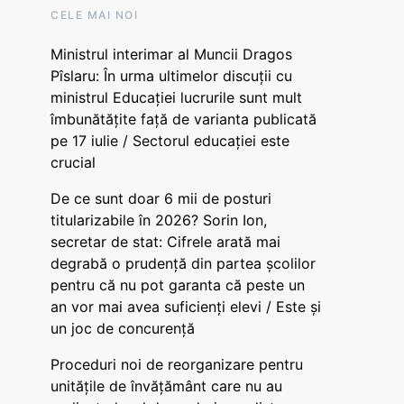
CELE MAI NOI
Ministrul interimar al Muncii Dragos
Pîslaru: În urma ultimelor discuții cu
ministrul Educației lucrurile sunt mult
îmbunătățite față de varianta publicată
pe 17 iulie / Sectorul educației este
crucial
De ce sunt doar 6 mii de posturi
titularizabile în 2026? Sorin Ion,
secretar de stat: Cifrele arată mai
degrabă o prudență din partea școlilor
pentru că nu pot garanta că peste un
an vor mai avea suficienți elevi / Este și
un joc de concurență
Proceduri noi de reorganizare pentru
unitățile de învățământ care nu au