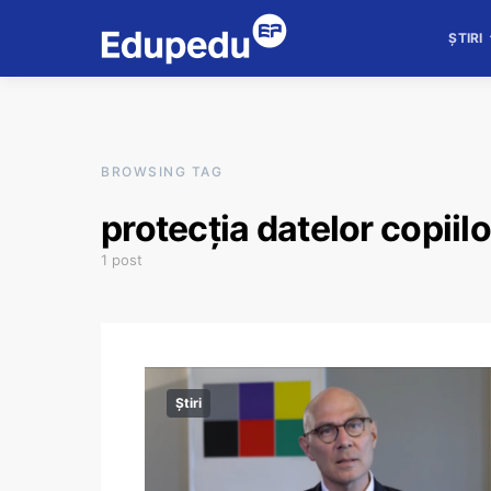
ȘTIRI
BROWSING TAG
protecția datelor copiilo
1 post
Știri