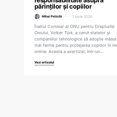
responsabilitate asupra
părinților și copiilor
1 iunie 2026
Mihai Peticilă
Înaltul Comisar al ONU pentru Drepturile
Omului, Volker Türk, a cerut statelor și
companiilor tehnologice să adopte măsur
mai ferme pentru protejarea copiilor în m
online. Acesta a avertizat, într-un…
Vezi articolul