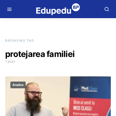
BROWSING TAG
protejarea familiei
1 post
Analize