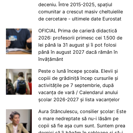
deceniu. Între 2015-2025, spațiul
comunitar a crescut masiv cheltuielile
de cercetare - ultimele date Eurostat
OFICIAL Prima de carieră didactică
2026: profesorii primesc cei 1.500 de
lei până la 31 august și îi pot folosi
până în august 2027 dacă rămân în
învățământ
Peste o lună începe școala. Elevii și
copiii de grădiniță încep cursurile și
activitățile pe 7 septembrie, după
vacanța de vară / Calendarul anului
școlar 2026-2027 și lista vacanțelor
Aura Stănculescu, consilier școlar: Este
o mare nedreptate să nu-i lăsăm pe
copii să fie așa cum sunt. Suntem prea
dornici să îi băgăm în șabloane și să-i