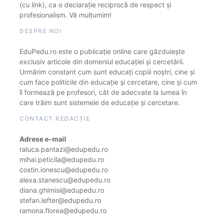
(cu link), ca o declarație reciprocă de respect și
profesionalism. Vă mulțumim!
DESPRE NOI
EduPedu.ro este o publicație online care găzduiește
exclusiv articole din domeniul educației și cercetării.
Urmărim constant cum sunt educați copiii noștri, cine și
cum face politicile din educație și cercetare, cine și cum
îi formează pe profesori, cât de adecvate la lumea în
care trăim sunt sistemele de educație și cercetare.
CONTACT REDACȚIE
Adrese e-mail
raluca.pantazi@edupedu.ro
mihai.peticila@edupedu.ro
costin.ionescu@edupedu.ro
alexa.stanescu@edupedu.ro
diana.ghimisi@edupedu.ro
stefan.lefter@edupedu.ro
ramona.florea@edupedu.ro