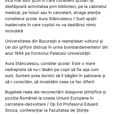
Încă mai sunt școli în care consilierii școlari își
desfășoară activitatea prin biblioteci, pe la cabinetul
medical, pe holuri sau în cancelarii, atrage atenția
consilierul școlar Aura Stănculescu / Sunt spații
inadecvate în care copilul nu va destăinui nimic
niciodată
Universitatea din București a reamplasat vulturul și
cei doi grifoni distruși în urma bombardamentelor din
anul 1944 pe frontonul Palatului Universității
Aura Stănculescu, consilier școlar: Este o mare
nedreptate să nu-i lăsăm pe copii să fie așa cum
sunt. Suntem prea dornici să îi băgăm în șabloane și
să-i corectăm, să invalidăm ceea ce fac diferit
Bugetele reale ale reconectării diasporei științifice și
poziția României la coada Uniunii Europene în
cercetare-dezvoltare / Op Ed Profesorul Eduard
Stoica, conferențiar la Facultatea de Științe