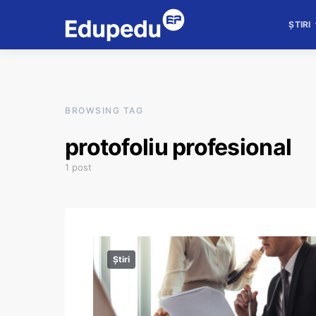
ȘTIRI
BROWSING TAG
protofoliu profesional
1 post
Știri