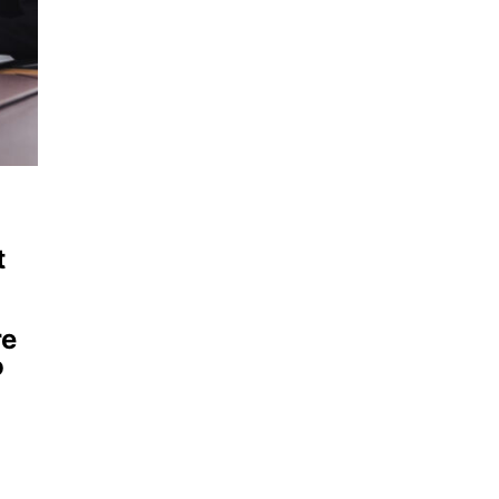
t
re
o