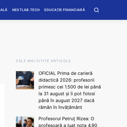
OALĂ
NEXTLAB.TECH
EDUCAȚIE FINANCIARĂ
CELE MAI CITITE ARTICOLE
OFICIAL Prima de carieră
didactică 2026: profesorii
primesc cei 1.500 de lei până
la 31 august și îi pot folosi
până în august 2027 dacă
rămân în învățământ
Profesorul Petruț Rizea: O
profesoară a luat nota 4.90