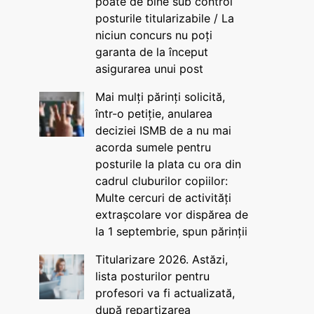
poate de bine sub control
posturile titularizabile / La
niciun concurs nu poți
garanta de la început
asigurarea unui post
Mai mulți părinți solicită,
într-o petiție, anularea
deciziei ISMB de a nu mai
acorda sumele pentru
posturile la plata cu ora din
cadrul cluburilor copiilor:
Multe cercuri de activități
extrașcolare vor dispărea de
la 1 septembrie, spun părinții
Titularizare 2026. Astăzi,
lista posturilor pentru
profesori va fi actualizată,
după repartizarea