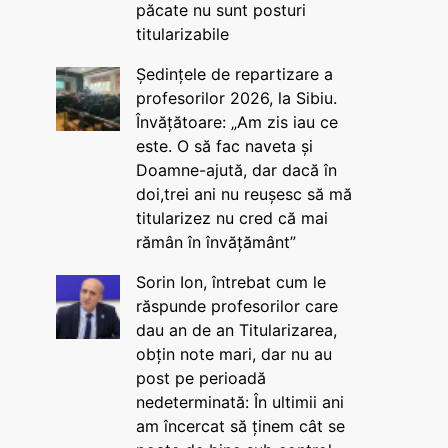
păcate nu sunt posturi
titularizabile
Ședințele de repartizare a
profesorilor 2026, la Sibiu.
Învățătoare: „Am zis iau ce
este. O să fac naveta și
Doamne-ajută, dar dacă în
doi,trei ani nu reușesc să mă
titularizez nu cred că mai
rămân în învățământ”
Sorin Ion, întrebat cum le
răspunde profesorilor care
dau an de an Titularizarea,
obțin note mari, dar nu au
post pe perioadă
nedeterminată: În ultimii ani
am încercat să ținem cât se