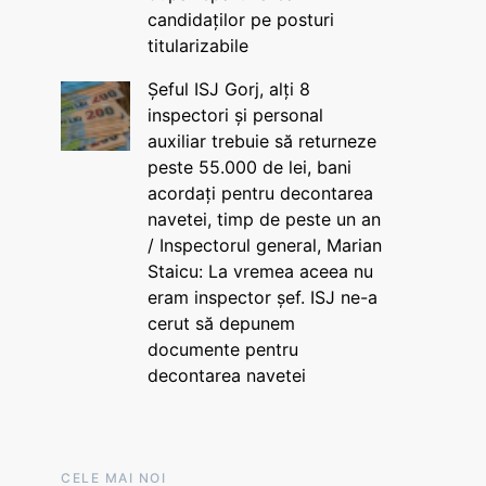
candidaților pe posturi
titularizabile
Șeful ISJ Gorj, alți 8
inspectori și personal
auxiliar trebuie să returneze
peste 55.000 de lei, bani
acordați pentru decontarea
navetei, timp de peste un an
/ Inspectorul general, Marian
Staicu: La vremea aceea nu
eram inspector șef. ISJ ne-a
cerut să depunem
documente pentru
decontarea navetei
CELE MAI NOI