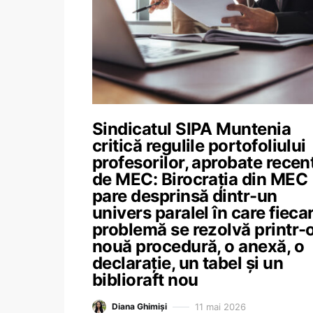
Sindicatul SIPA Muntenia
critică regulile portofoliului
profesorilor, aprobate recen
de MEC: Birocrația din MEC
pare desprinsă dintr-un
univers paralel în care fieca
problemă se rezolvă printr-
nouă procedură, o anexă, o
declarație, un tabel și un
biblioraft nou
11 mai 2026
Diana Ghimiși