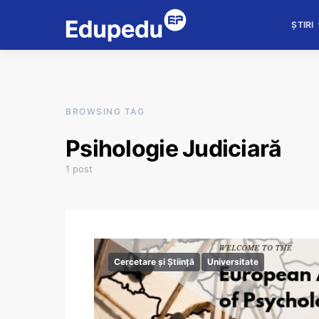
ȘTIRI
BROWSING TAG
Psihologie Judiciară
1 post
Cercetare și Știință
Universitate