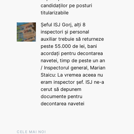
candidaților pe posturi
titularizabile
Șeful ISJ Gorj, alți 8
inspectori și personal
auxiliar trebuie să returneze
peste 55.000 de lei, bani
acordați pentru decontarea
navetei, timp de peste un an
/ Inspectorul general, Marian
Staicu: La vremea aceea nu
eram inspector șef. ISJ ne-a
cerut să depunem
documente pentru
decontarea navetei
CELE MAI NOI