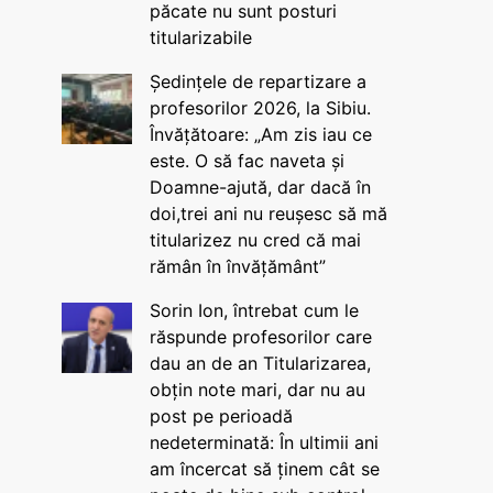
păcate nu sunt posturi
titularizabile
Ședințele de repartizare a
profesorilor 2026, la Sibiu.
Învățătoare: „Am zis iau ce
este. O să fac naveta și
Doamne-ajută, dar dacă în
doi,trei ani nu reușesc să mă
titularizez nu cred că mai
rămân în învățământ”
Sorin Ion, întrebat cum le
răspunde profesorilor care
dau an de an Titularizarea,
obțin note mari, dar nu au
post pe perioadă
nedeterminată: În ultimii ani
am încercat să ținem cât se