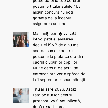
poate de bine sub control
posturile titularizabile / La
niciun concurs nu poți
garanta de la început
asigurarea unui post
Mai mulți părinți solicită,
într-o petiție, anularea
deciziei ISMB de a nu mai
acorda sumele pentru
posturile la plata cu ora din
cadrul cluburilor copiilor:
Multe cercuri de activități
extrașcolare vor dispărea de
la 1 septembrie, spun părinții
Titularizare 2026. Astăzi,
lista posturilor pentru
profesori va fi actualizată,
după repartizarea