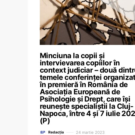
Minciuna la copii și
intervievarea copiilor în
context judiciar – două dintr
temele conferinței organiza
în premieră în România de
Asociația Europeană de
Psihologie și Drept, care își
reunește specialiștii la Cluj-
Napoca, între 4 și 7 iulie 20
(P)
24 martie 2023
Redacția