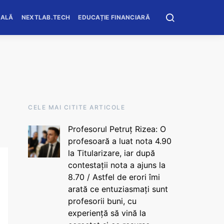
OALĂ
NEXTLAB.TECH
EDUCAȚIE FINANCIARĂ
CELE MAI CITITE ARTICOLE
Profesorul Petruț Rizea: O
profesoară a luat nota 4.90
la Titularizare, iar după
contestații nota a ajuns la
8.70 / Astfel de erori îmi
arată ce entuziasmați sunt
profesorii buni, cu
experiență să vină la