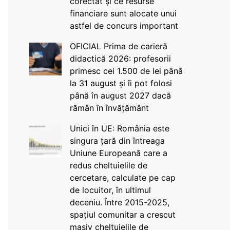
corectat și ce resurse
financiare sunt alocate unui
astfel de concurs important
OFICIAL Prima de carieră
didactică 2026: profesorii
primesc cei 1.500 de lei până
la 31 august și îi pot folosi
până în august 2027 dacă
rămân în învățământ
Unici în UE: România este
singura țară din întreaga
Uniune Europeană care a
redus cheltuielile de
cercetare, calculate pe cap
de locuitor, în ultimul
deceniu. Între 2015-2025,
spațiul comunitar a crescut
masiv cheltuielile de