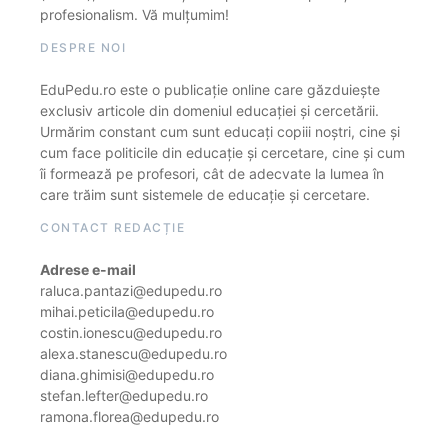
profesionalism. Vă mulțumim!
DESPRE NOI
EduPedu.ro este o publicație online care găzduiește
exclusiv articole din domeniul educației și cercetării.
Urmărim constant cum sunt educați copiii noștri, cine și
cum face politicile din educație și cercetare, cine și cum
îi formează pe profesori, cât de adecvate la lumea în
care trăim sunt sistemele de educație și cercetare.
CONTACT REDACȚIE
Adrese e-mail
raluca.pantazi@edupedu.ro
mihai.peticila@edupedu.ro
costin.ionescu@edupedu.ro
alexa.stanescu@edupedu.ro
diana.ghimisi@edupedu.ro
stefan.lefter@edupedu.ro
ramona.florea@edupedu.ro