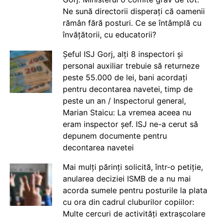
Ne sună directorii disperați că oamenii
rămân fără posturi. Ce se întâmplă cu
învățătorii, cu educatorii?
Șeful ISJ Gorj, alți 8 inspectori și
personal auxiliar trebuie să returneze
peste 55.000 de lei, bani acordați
pentru decontarea navetei, timp de
peste un an / Inspectorul general,
Marian Staicu: La vremea aceea nu
eram inspector șef. ISJ ne-a cerut să
depunem documente pentru
decontarea navetei
Mai mulți părinți solicită, într-o petiție,
anularea deciziei ISMB de a nu mai
acorda sumele pentru posturile la plata
cu ora din cadrul cluburilor copiilor:
Multe cercuri de activități extrașcolare