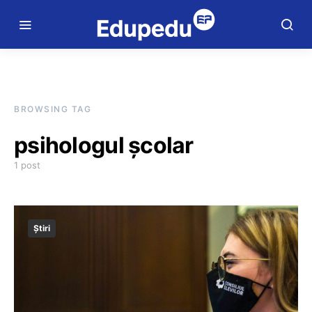
BROWSING TAG
psihologul școlar
1 post
Știri