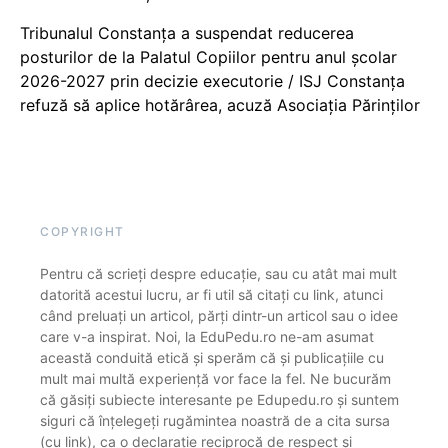
Tribunalul Constanța a suspendat reducerea
posturilor de la Palatul Copiilor pentru anul școlar
2026-2027 prin decizie executorie / ISJ Constanța
refuză să aplice hotărârea, acuză Asociația Părinților
COPYRIGHT
Pentru că scrieți despre educație, sau cu atât mai mult
datorită acestui lucru, ar fi util să citați cu link, atunci
când preluați un articol, părți dintr-un articol sau o idee
care v-a inspirat. Noi, la EduPedu.ro ne-am asumat
această conduită etică și sperăm că și publicațiile cu
mult mai multă experiență vor face la fel. Ne bucurăm
că găsiți subiecte interesante pe Edupedu.ro și suntem
siguri că înțelegeți rugămintea noastră de a cita sursa
(cu link), ca o declarație reciprocă de respect și