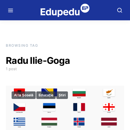
BROWSING TAG
Radu Ilie-Goga
1 post
AI la Școală
Educație
Știri