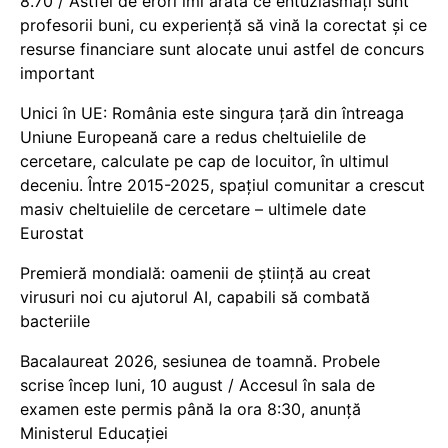
8.70 / Astfel de erori îmi arată ce entuziasmați sunt
profesorii buni, cu experiență să vină la corectat și ce
resurse financiare sunt alocate unui astfel de concurs
important
Unici în UE: România este singura țară din întreaga
Uniune Europeană care a redus cheltuielile de
cercetare, calculate pe cap de locuitor, în ultimul
deceniu. Între 2015-2025, spațiul comunitar a crescut
masiv cheltuielile de cercetare – ultimele date
Eurostat
Premieră mondială: oamenii de știință au creat
virusuri noi cu ajutorul AI, capabili să combată
bacteriile
Bacalaureat 2026, sesiunea de toamnă. Probele
scrise încep luni, 10 august / Accesul în sala de
examen este permis până la ora 8:30, anunță
Ministerul Educației