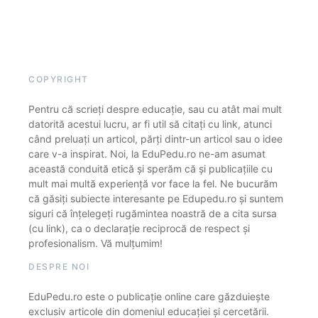
COPYRIGHT
Pentru că scrieți despre educație, sau cu atât mai mult
datorită acestui lucru, ar fi util să citați cu link, atunci
când preluați un articol, părți dintr-un articol sau o idee
care v-a inspirat. Noi, la EduPedu.ro ne-am asumat
această conduită etică și sperăm că și publicațiile cu
mult mai multă experiență vor face la fel. Ne bucurăm
că găsiți subiecte interesante pe Edupedu.ro și suntem
siguri că înțelegeți rugămintea noastră de a cita sursa
(cu link), ca o declarație reciprocă de respect și
profesionalism. Vă mulțumim!
DESPRE NOI
EduPedu.ro este o publicație online care găzduiește
exclusiv articole din domeniul educației și cercetării.