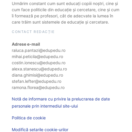
Urmărim constant cum sunt educați copiii noștri, cine și
cum face politicile din educație și cercetare, cine și cum
îi formează pe profesori, cât de adecvate la lumea în
care trăim sunt sistemele de educație și cercetare.
CONTACT REDACȚIE
Adrese e-mail
raluca.pantazi@edupedu.ro
mihai.peticila@edupedu.ro
costin.ionescu@edupedu.ro
alexa.stanescu@edupedu.ro
diana.ghimisi@edupedu.ro
stefan.lefter@edupedu.ro
ramona.florea@edupedu.ro
Notă de informare cu privire la prelucrarea de date
personale prin intermediul site-ului
Politica de cookie
Modifică setarile cookie-urilor