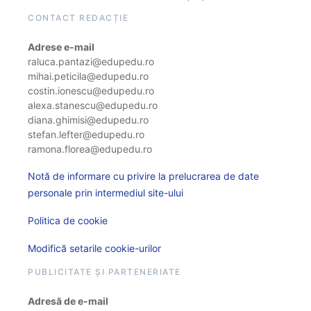
CONTACT REDACȚIE
Adrese e-mail
raluca.pantazi@edupedu.ro
mihai.peticila@edupedu.ro
costin.ionescu@edupedu.ro
alexa.stanescu@edupedu.ro
diana.ghimisi@edupedu.ro
stefan.lefter@edupedu.ro
ramona.florea@edupedu.ro
Notă de informare cu privire la prelucrarea de date
personale prin intermediul site-ului
Politica de cookie
Modifică setarile cookie-urilor
PUBLICITATE ȘI PARTENERIATE
Adresă de e-mail