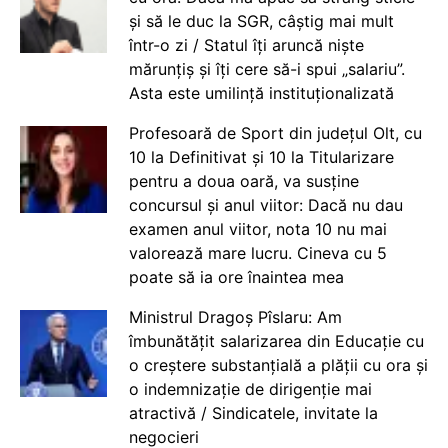
și să le duc la SGR, câștig mai mult
într-o zi / Statul îți aruncă niște
mărunțiș și îți cere să-i spui „salariu”.
Asta este umilință instituționalizată
Profesoară de Sport din județul Olt, cu
10 la Definitivat și 10 la Titularizare
pentru a doua oară, va susține
concursul și anul viitor: Dacă nu dau
examen anul viitor, nota 10 nu mai
valorează mare lucru. Cineva cu 5
poate să ia ore înaintea mea
Ministrul Dragoș Pîslaru: Am
îmbunătățit salarizarea din Educație cu
o creștere substanțială a plății cu ora și
o indemnizație de dirigenție mai
atractivă / Sindicatele, invitate la
negocieri