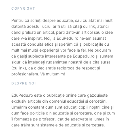
COPYRIGHT
Pentru că scrieți despre educație, sau cu atât mai mult
datorită acestui lucru, ar fi util să citați cu link, atunci
când preluați un articol, părți dintr-un articol sau o idee
care v-a inspirat. Noi, la EduPedu.ro ne-am asumat
această conduită etică și sperăm că și publicațiile cu
mult mai multă experiență vor face la fel. Ne bucurăm
că găsiți subiecte interesante pe Edupedu.ro și suntem
siguri că înțelegeți rugămintea noastră de a cita sursa
(cu link), ca o declarație reciprocă de respect și
profesionalism. Vă mulțumim!
DESPRE NOI
EduPedu.ro este o publicație online care găzduiește
exclusiv articole din domeniul educației și cercetării.
Urmărim constant cum sunt educați copiii noștri, cine și
cum face politicile din educație și cercetare, cine și cum
îi formează pe profesori, cât de adecvate la lumea în
care trăim sunt sistemele de educație și cercetare.