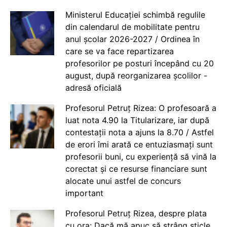
Ministerul Educației schimbă regulile
din calendarul de mobilitate pentru
anul școlar 2026-2027 / Ordinea în
care se va face repartizarea
profesorilor pe posturi începând cu 20
august, după reorganizarea școlilor -
adresă oficială
Profesorul Petruț Rizea: O profesoară a
luat nota 4.90 la Titularizare, iar după
contestații nota a ajuns la 8.70 / Astfel
de erori îmi arată ce entuziasmați sunt
profesorii buni, cu experiență să vină la
corectat și ce resurse financiare sunt
alocate unui astfel de concurs
important
Profesorul Petruț Rizea, despre plata
cu ora: Dacă mă apuc să strâng sticle