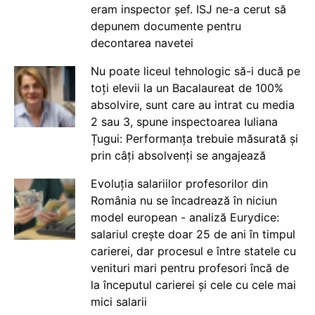
eram inspector șef. ISJ ne-a cerut să
depunem documente pentru
decontarea navetei
Nu poate liceul tehnologic să-i ducă pe
toți elevii la un Bacalaureat de 100%
absolvire, sunt care au intrat cu media
2 sau 3, spune inspectoarea Iuliana
Țugui: Performanța trebuie măsurată și
prin câți absolvenți se angajează
Evoluția salariilor profesorilor din
România nu se încadrează în niciun
model european - analiză Eurydice:
salariul crește doar 25 de ani în timpul
carierei, dar procesul e între statele cu
venituri mari pentru profesori încă de
la începutul carierei și cele cu cele mai
mici salarii