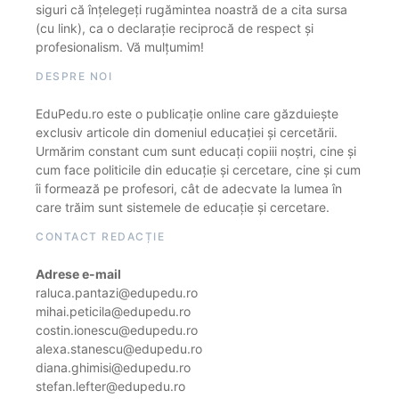
siguri că înțelegeți rugămintea noastră de a cita sursa
(cu link), ca o declarație reciprocă de respect și
profesionalism. Vă mulțumim!
DESPRE NOI
EduPedu.ro este o publicație online care găzduiește
exclusiv articole din domeniul educației și cercetării.
Urmărim constant cum sunt educați copiii noștri, cine și
cum face politicile din educație și cercetare, cine și cum
îi formează pe profesori, cât de adecvate la lumea în
care trăim sunt sistemele de educație și cercetare.
CONTACT REDACȚIE
Adrese e-mail
raluca.pantazi@edupedu.ro
mihai.peticila@edupedu.ro
costin.ionescu@edupedu.ro
alexa.stanescu@edupedu.ro
diana.ghimisi@edupedu.ro
stefan.lefter@edupedu.ro