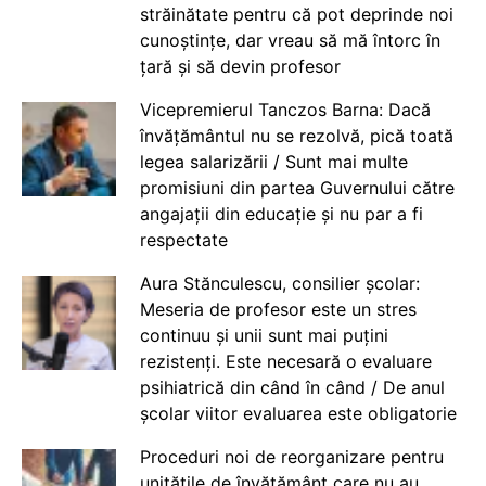
străinătate pentru că pot deprinde noi
cunoștințe, dar vreau să mă întorc în
țară și să devin profesor
Vicepremierul Tanczos Barna: Dacă
învățământul nu se rezolvă, pică toată
legea salarizării / Sunt mai multe
promisiuni din partea Guvernului către
angajații din educație și nu par a fi
respectate
Aura Stănculescu, consilier școlar:
Meseria de profesor este un stres
continuu și unii sunt mai puțini
rezistenți. Este necesară o evaluare
psihiatrică din când în când / De anul
școlar viitor evaluarea este obligatorie
Proceduri noi de reorganizare pentru
unitățile de învățământ care nu au