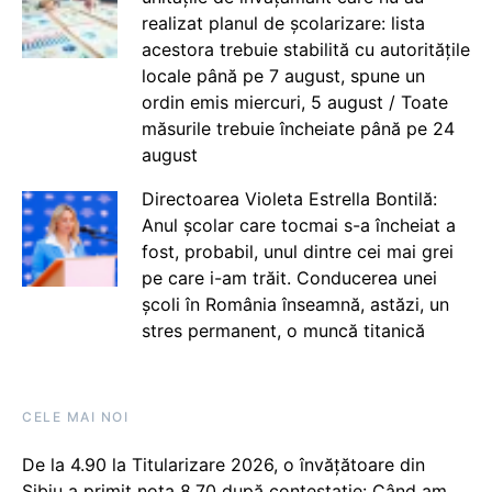
realizat planul de școlarizare: lista
acestora trebuie stabilită cu autoritățile
locale până pe 7 august, spune un
ordin emis miercuri, 5 august / Toate
măsurile trebuie încheiate până pe 24
august
Directoarea Violeta Estrella Bontilă:
Anul școlar care tocmai s-a încheiat a
fost, probabil, unul dintre cei mai grei
pe care i-am trăit. Conducerea unei
școli în România înseamnă, astăzi, un
stres permanent, o muncă titanică
CELE MAI NOI
De la 4.90 la Titularizare 2026, o învățătoare din
Sibiu a primit nota 8.70 după contestație: Când am