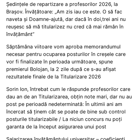
Ședințele de repartizare a profesorilor 2026, la
Brașov. Învățătoare: „Am zis iau ce este. O să fac
naveta și Doamne-ajută, dar dacă în doi,trei ani nu
reușesc să mă titularizez nu cred că mai rămân în
învățământ”
Săptămâna viitoare vom aproba memorandumul
necesar pentru ocuparea posturilor în creșele care
vor fi finalizate în perioada următoare, spune
premierul Bolojan, la 2 zile după ce s-au afișat
rezultatele finale de la Titularizare 2026
Sorin Ion, întrebat cum le răspunde profesorilor care
dau an de an Titularizarea, obțin note mari, dar nu au
post pe perioadă nedeterminată: În ultimii ani am
încercat să ținem cât se poate de bine sub control
posturile titularizabile / La niciun concurs nu poți
garanta de la început asigurarea unui post
Salarizarea învățământului universitar – coeficienți