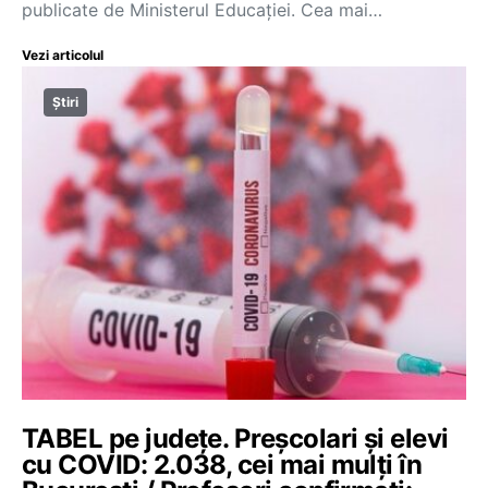
publicate de Ministerul Educației. Cea mai…
Vezi articolul
Știri
TABEL pe județe. Preșcolari și elevi
cu COVID: 2.038, cei mai mulți în