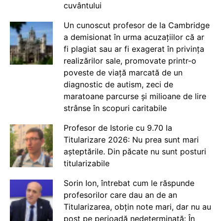
cuvântului
Un cunoscut profesor de la Cambridge
a demisionat în urma acuzațiilor că ar
fi plagiat sau ar fi exagerat în privința
realizărilor sale, promovate printr-o
poveste de viață marcată de un
diagnostic de autism, zeci de
maratoane parcurse și milioane de lire
strânse în scopuri caritabile
Profesor de Istorie cu 9.70 la
Titularizare 2026: Nu prea sunt mari
așteptările. Din păcate nu sunt posturi
titularizabile
Sorin Ion, întrebat cum le răspunde
profesorilor care dau an de an
Titularizarea, obțin note mari, dar nu au
post pe perioadă nedeterminată: În