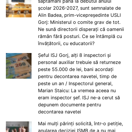
săptămâni până la debutul anului
școlar 2026-2027, sunt semnalate de
Alin Badea, prim-vicepreședinte USLI
Gorj: Ministerul o comite grav de tot.
Ne sună directorii disperați că oamenii
rămân fără posturi. Ce se întâmplă cu
învățătorii, cu educatorii?
Șeful ISJ Gorj, alți 8 inspectori și
personal auxiliar trebuie să returneze
peste 55.000 de lei, bani acordați
pentru decontarea navetei, timp de
peste un an / Inspectorul general,
Marian Staicu: La vremea aceea nu
eram inspector șef. ISJ ne-a cerut să
depunem documente pentru
decontarea navetei
Mai mulți părinți solicită, într-o petiție,
anularea deciziei ISMB de a nu mai