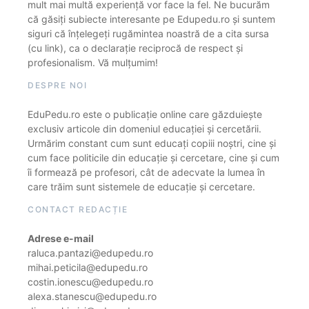
mult mai multă experiență vor face la fel. Ne bucurăm
că găsiți subiecte interesante pe Edupedu.ro și suntem
siguri că înțelegeți rugămintea noastră de a cita sursa
(cu link), ca o declarație reciprocă de respect și
profesionalism. Vă mulțumim!
DESPRE NOI
EduPedu.ro este o publicație online care găzduiește
exclusiv articole din domeniul educației și cercetării.
Urmărim constant cum sunt educați copiii noștri, cine și
cum face politicile din educație și cercetare, cine și cum
îi formează pe profesori, cât de adecvate la lumea în
care trăim sunt sistemele de educație și cercetare.
CONTACT REDACȚIE
Adrese e-mail
raluca.pantazi@edupedu.ro
mihai.peticila@edupedu.ro
costin.ionescu@edupedu.ro
alexa.stanescu@edupedu.ro