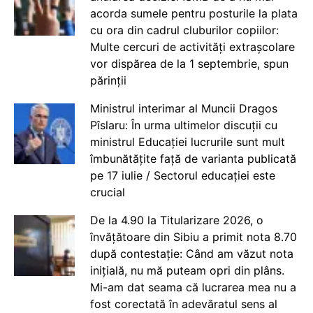
acorda sumele pentru posturile la plata
cu ora din cadrul cluburilor copiilor:
Multe cercuri de activități extrașcolare
vor dispărea de la 1 septembrie, spun
părinții
Ministrul interimar al Muncii Dragos
Pîslaru: În urma ultimelor discuții cu
ministrul Educației lucrurile sunt mult
îmbunătățite față de varianta publicată
pe 17 iulie / Sectorul educației este
crucial
De la 4.90 la Titularizare 2026, o
învățătoare din Sibiu a primit nota 8.70
după contestație: Când am văzut nota
inițială, nu mă puteam opri din plâns.
Mi-am dat seama că lucrarea mea nu a
fost corectată în adevăratul sens al