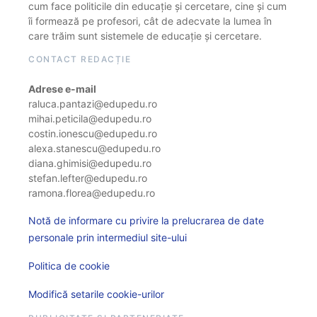
cum face politicile din educație și cercetare, cine și cum
îi formează pe profesori, cât de adecvate la lumea în
care trăim sunt sistemele de educație și cercetare.
CONTACT REDACȚIE
Adrese e-mail
raluca.pantazi@edupedu.ro
mihai.peticila@edupedu.ro
costin.ionescu@edupedu.ro
alexa.stanescu@edupedu.ro
diana.ghimisi@edupedu.ro
stefan.lefter@edupedu.ro
ramona.florea@edupedu.ro
Notă de informare cu privire la prelucrarea de date
personale prin intermediul site-ului
Politica de cookie
Modifică setarile cookie-urilor