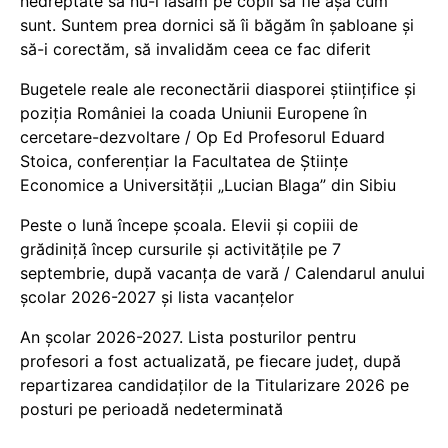
nedreptate să nu-i lăsăm pe copii să fie așa cum
sunt. Suntem prea dornici să îi băgăm în șabloane și
să-i corectăm, să invalidăm ceea ce fac diferit
Bugetele reale ale reconectării diasporei științifice și
poziția României la coada Uniunii Europene în
cercetare-dezvoltare / Op Ed Profesorul Eduard
Stoica, conferențiar la Facultatea de Științe
Economice a Universității „Lucian Blaga” din Sibiu
Peste o lună începe școala. Elevii și copiii de
grădiniță încep cursurile și activitățile pe 7
septembrie, după vacanța de vară / Calendarul anului
școlar 2026-2027 și lista vacanțelor
An școlar 2026-2027. Lista posturilor pentru
profesori a fost actualizată, pe fiecare județ, după
repartizarea candidaților de la Titularizare 2026 pe
posturi pe perioadă nedeterminată