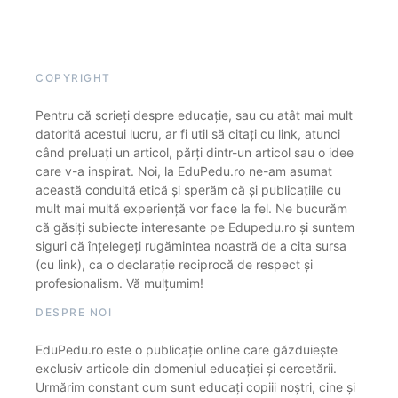
COPYRIGHT
Pentru că scrieți despre educație, sau cu atât mai mult
datorită acestui lucru, ar fi util să citați cu link, atunci
când preluați un articol, părți dintr-un articol sau o idee
care v-a inspirat. Noi, la EduPedu.ro ne-am asumat
această conduită etică și sperăm că și publicațiile cu
mult mai multă experiență vor face la fel. Ne bucurăm
că găsiți subiecte interesante pe Edupedu.ro și suntem
siguri că înțelegeți rugămintea noastră de a cita sursa
(cu link), ca o declarație reciprocă de respect și
profesionalism. Vă mulțumim!
DESPRE NOI
EduPedu.ro este o publicație online care găzduiește
exclusiv articole din domeniul educației și cercetării.
Urmărim constant cum sunt educați copiii noștri, cine și