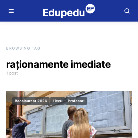
BROWSING TAG
raționamente imediate
1 post
Bacalaureat 2026
Liceu
Profesori