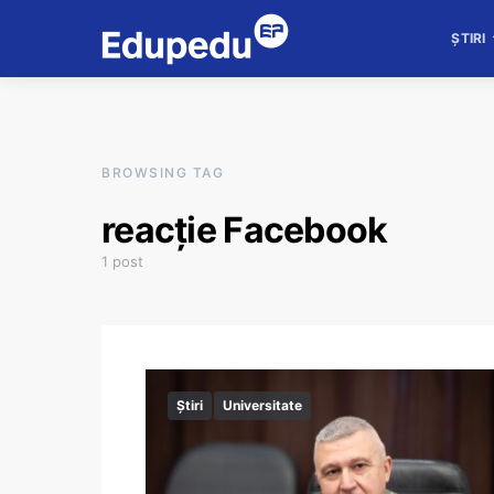
ȘTIRI
BROWSING TAG
reacție Facebook
1 post
Știri
Universitate