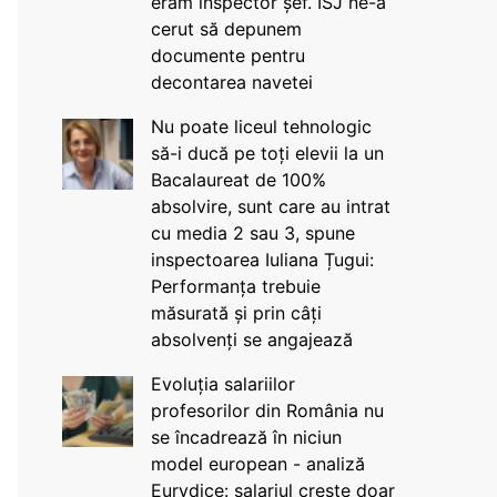
eram inspector șef. ISJ ne-a
cerut să depunem
documente pentru
decontarea navetei
Nu poate liceul tehnologic
să-i ducă pe toți elevii la un
Bacalaureat de 100%
absolvire, sunt care au intrat
cu media 2 sau 3, spune
inspectoarea Iuliana Țugui:
Performanța trebuie
măsurată și prin câți
absolvenți se angajează
Evoluția salariilor
profesorilor din România nu
se încadrează în niciun
model european - analiză
Eurydice: salariul crește doar