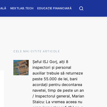
OALĂ
NEXTLAB.TECH
EDUCAȚIE FINANCIARĂ
CELE MAI CITITE ARTICOLE
Șeful ISJ Gorj, alți 8
inspectori și personal
auxiliar trebuie să returneze
peste 55.000 de lei, bani
acordați pentru decontarea
navetei, timp de peste un an
/ Inspectorul general, Marian
Staicu: La vremea aceea nu