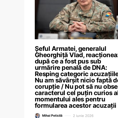
Șeful Armatei, generalul
Gheorghiță Vlad, reacțione
după ce a fost pus sub
urmărire penală de DNA:
Resping categoric acuzațiile
Nu am săvârșit nicio faptă d
corupție / Nu pot să nu obse
caracterul cel puțin curios a
momentului ales pentru
formularea acestor acuzații
2 iunie 2026
Mihai Peticilă