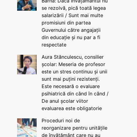
Barna: Dacă învățământul nu
se rezolvă, pică toată legea
salarizării / Sunt mai multe
promisiuni din partea
Guvernului către angajații
din educație și nu par a fi
respectate
Aura Stănculescu, consilier
școlar: Meseria de profesor
este un stres continuu și unii
sunt mai puțini rezistenți.
Este necesară o evaluare
psihiatrică din când în când /
De anul școlar viitor
evaluarea este obligatorie
Proceduri noi de
reorganizare pentru unitățile
de învățământ care nu au