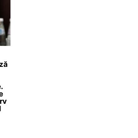
ază
.
e
rv
l