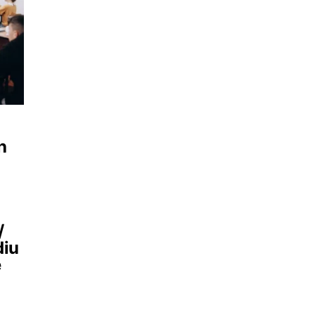
h
/
diu
e