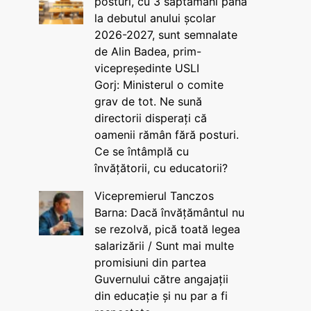
posturi, cu 3 săptămâni până
la debutul anului școlar
2026-2027, sunt semnalate
de Alin Badea, prim-
vicepreședinte USLI
Gorj: Ministerul o comite
grav de tot. Ne sună
directorii disperați că
oamenii rămân fără posturi.
Ce se întâmplă cu
învățătorii, cu educatorii?
Vicepremierul Tanczos
Barna: Dacă învățământul nu
se rezolvă, pică toată legea
salarizării / Sunt mai multe
promisiuni din partea
Guvernului către angajații
din educație și nu par a fi