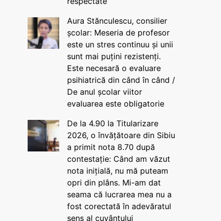
respectate
Aura Stănculescu, consilier
școlar: Meseria de profesor
este un stres continuu și unii
sunt mai puțini rezistenți.
Este necesară o evaluare
psihiatrică din când în când /
De anul școlar viitor
evaluarea este obligatorie
De la 4.90 la Titularizare
2026, o învățătoare din Sibiu
a primit nota 8.70 după
contestație: Când am văzut
nota inițială, nu mă puteam
opri din plâns. Mi-am dat
seama că lucrarea mea nu a
fost corectată în adevăratul
sens al cuvântului