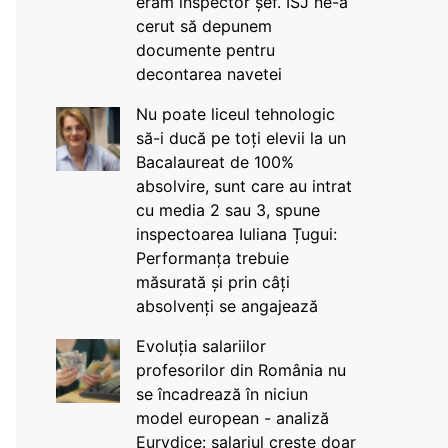
eram inspector șef. ISJ ne-a
cerut să depunem
documente pentru
decontarea navetei
Nu poate liceul tehnologic
să-i ducă pe toți elevii la un
Bacalaureat de 100%
absolvire, sunt care au intrat
cu media 2 sau 3, spune
inspectoarea Iuliana Țugui:
Performanța trebuie
măsurată și prin câți
absolvenți se angajează
Evoluția salariilor
profesorilor din România nu
se încadrează în niciun
model european - analiză
Eurydice: salariul crește doar