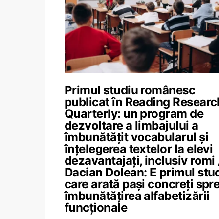
Primul studiu românesc
publicat în Reading Researc
Quarterly: un program de
dezvoltare a limbajului a
îmbunătățit vocabularul și
înțelegerea textelor la elevi
dezavantajați, inclusiv romi 
Dacian Dolean: E primul stu
care arată pași concreți spr
îmbunătățirea alfabetizării
funcționale