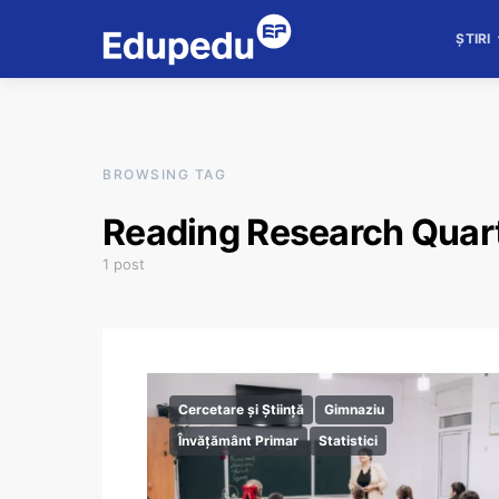
ȘTIRI
BROWSING TAG
Reading Research Quart
1 post
Cercetare și Știință
Gimnaziu
Învățământ Primar
Statistici