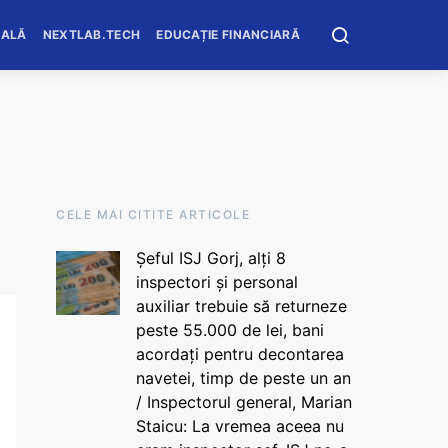
OALĂ
NEXTLAB.TECH
EDUCAȚIE FINANCIARĂ
CELE MAI CITITE ARTICOLE
Șeful ISJ Gorj, alți 8
inspectori și personal
auxiliar trebuie să returneze
peste 55.000 de lei, bani
acordați pentru decontarea
navetei, timp de peste un an
/ Inspectorul general, Marian
Staicu: La vremea aceea nu