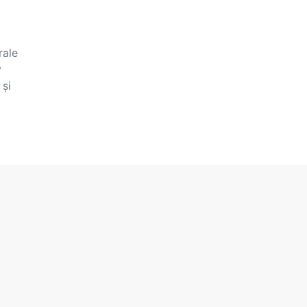
rale
v
 și