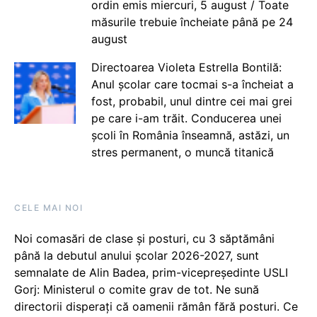
ordin emis miercuri, 5 august / Toate
măsurile trebuie încheiate până pe 24
august
Directoarea Violeta Estrella Bontilă:
Anul școlar care tocmai s-a încheiat a
fost, probabil, unul dintre cei mai grei
pe care i-am trăit. Conducerea unei
școli în România înseamnă, astăzi, un
stres permanent, o muncă titanică
CELE MAI NOI
Noi comasări de clase și posturi, cu 3 săptămâni
până la debutul anului școlar 2026-2027, sunt
semnalate de Alin Badea, prim-vicepreședinte USLI
Gorj: Ministerul o comite grav de tot. Ne sună
directorii disperați că oamenii rămân fără posturi. Ce