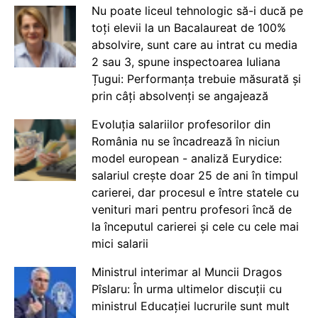
Nu poate liceul tehnologic să-i ducă pe
toți elevii la un Bacalaureat de 100%
absolvire, sunt care au intrat cu media
2 sau 3, spune inspectoarea Iuliana
Țugui: Performanța trebuie măsurată și
prin câți absolvenți se angajează
Evoluția salariilor profesorilor din
România nu se încadrează în niciun
model european - analiză Eurydice:
salariul crește doar 25 de ani în timpul
carierei, dar procesul e între statele cu
venituri mari pentru profesori încă de
la începutul carierei și cele cu cele mai
mici salarii
Ministrul interimar al Muncii Dragos
Pîslaru: În urma ultimelor discuții cu
ministrul Educației lucrurile sunt mult