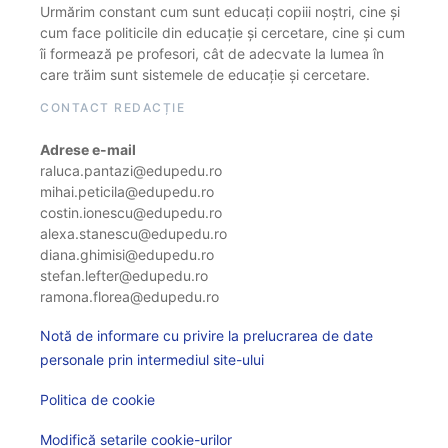
Urmărim constant cum sunt educați copiii noștri, cine și
cum face politicile din educație și cercetare, cine și cum
îi formează pe profesori, cât de adecvate la lumea în
care trăim sunt sistemele de educație și cercetare.
CONTACT REDACȚIE
Adrese e-mail
raluca.pantazi@edupedu.ro
mihai.peticila@edupedu.ro
costin.ionescu@edupedu.ro
alexa.stanescu@edupedu.ro
diana.ghimisi@edupedu.ro
stefan.lefter@edupedu.ro
ramona.florea@edupedu.ro
Notă de informare cu privire la prelucrarea de date
personale prin intermediul site-ului
Politica de cookie
Modifică setarile cookie-urilor