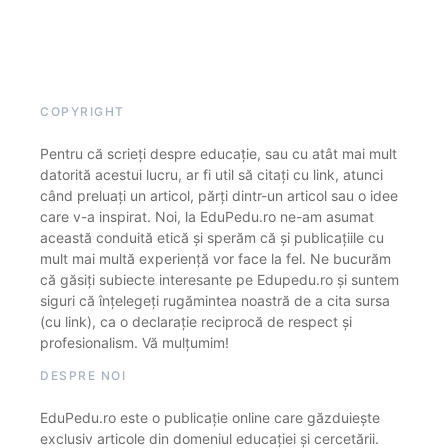
COPYRIGHT
Pentru că scrieți despre educație, sau cu atât mai mult
datorită acestui lucru, ar fi util să citați cu link, atunci
când preluați un articol, părți dintr-un articol sau o idee
care v-a inspirat. Noi, la EduPedu.ro ne-am asumat
această conduită etică și sperăm că și publicațiile cu
mult mai multă experiență vor face la fel. Ne bucurăm
că găsiți subiecte interesante pe Edupedu.ro și suntem
siguri că înțelegeți rugămintea noastră de a cita sursa
(cu link), ca o declarație reciprocă de respect și
profesionalism. Vă mulțumim!
DESPRE NOI
EduPedu.ro este o publicație online care găzduiește
exclusiv articole din domeniul educației și cercetării.