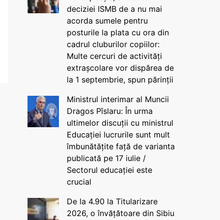
deciziei ISMB de a nu mai
acorda sumele pentru
posturile la plata cu ora din
cadrul cluburilor copiilor:
Multe cercuri de activități
extrașcolare vor dispărea de
la 1 septembrie, spun părinții
Ministrul interimar al Muncii
Dragos Pîslaru: În urma
ultimelor discuții cu ministrul
Educației lucrurile sunt mult
îmbunătățite față de varianta
publicată pe 17 iulie /
Sectorul educației este
crucial
De la 4.90 la Titularizare
2026, o învățătoare din Sibiu