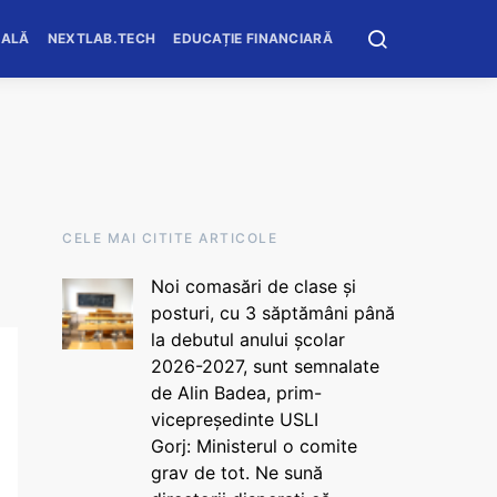
OALĂ
NEXTLAB.TECH
EDUCAȚIE FINANCIARĂ
CELE MAI CITITE ARTICOLE
Noi comasări de clase și
posturi, cu 3 săptămâni până
la debutul anului școlar
2026-2027, sunt semnalate
de Alin Badea, prim-
vicepreședinte USLI
Gorj: Ministerul o comite
grav de tot. Ne sună