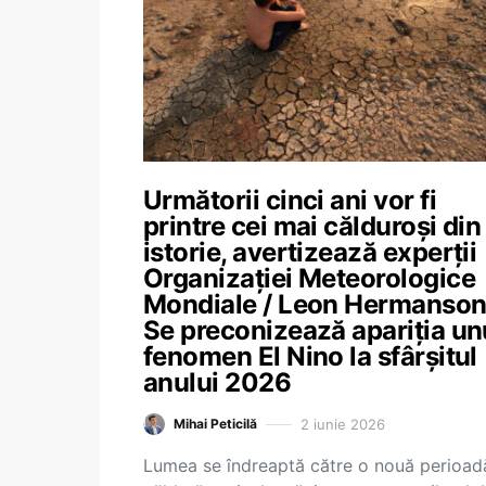
Următorii cinci ani vor fi
printre cei mai călduroși din
istorie, avertizează experții
Organizației Meteorologice
Mondiale / Leon Hermanson
Se preconizează apariția un
fenomen El Nino la sfârșitul
anului 2026
2 iunie 2026
Mihai Peticilă
Lumea se îndreaptă către o nouă perioad