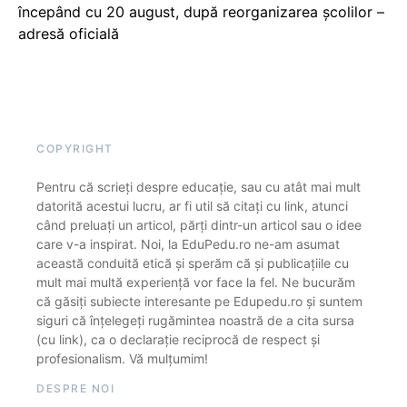
începând cu 20 august, după reorganizarea școlilor –
adresă oficială
COPYRIGHT
Pentru că scrieți despre educație, sau cu atât mai mult
datorită acestui lucru, ar fi util să citați cu link, atunci
când preluați un articol, părți dintr-un articol sau o idee
care v-a inspirat. Noi, la EduPedu.ro ne-am asumat
această conduită etică și sperăm că și publicațiile cu
mult mai multă experiență vor face la fel. Ne bucurăm
că găsiți subiecte interesante pe Edupedu.ro și suntem
siguri că înțelegeți rugămintea noastră de a cita sursa
(cu link), ca o declarație reciprocă de respect și
profesionalism. Vă mulțumim!
DESPRE NOI