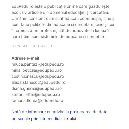
EduPedu.ro este o publicație online care găzduiește
exclusiv articole din domeniul educației și cercetării.
Urmărim constant cum sunt educați copiii noștri, cine și
cum face politicile din educație și cercetare, cine și cum
îi formează pe profesori, cât de adecvate la lumea în
care trăim sunt sistemele de educație și cercetare.
CONTACT REDACȚIE
Adrese e-mail
raluca.pantazi@edupedu.ro
mihai.peticila@edupedu.ro
costin.ionescu@edupedu.ro
alexa.stanescu@edupedu.ro
diana.ghimisi@edupedu.ro
stefan.lefter@edupedu.ro
ramona.florea@edupedu.ro
Notă de informare cu privire la prelucrarea de date
personale prin intermediul site-ului