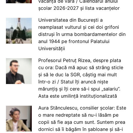
vacanța de vară / Calendarul anului
școlar 2026-2027 și lista vacanțelor
Universitatea din București a
reamplasat vulturul și cei doi grifoni
distruși în urma bombardamentelor din
anul 1944 pe frontonul Palatului
Universității
Profesorul Petruț Rizea, despre plata
cu ora: Dacă mă apuc să strâng sticle
și să le duc la SGR, câștig mai mult
într-o zi / Statul îți aruncă niște
mărunțiș și îți cere să-i spui „salariu”.
Asta este umilință instituționalizată
Aura Stănculescu, consilier școlar: Este
o mare nedreptate să nu-i lăsăm pe
copii să fie așa cum sunt. Suntem prea
dornici să îi băgăm în șabloane și să-i