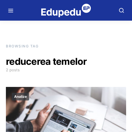
BROWSING TAG
reducerea temelor
2 posts
Analize