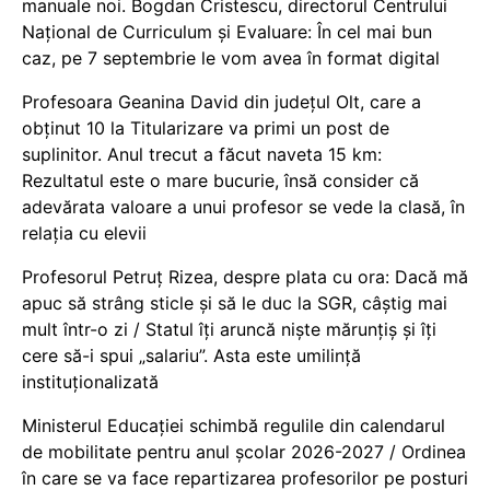
manuale noi. Bogdan Cristescu, directorul Centrului
Național de Curriculum și Evaluare: În cel mai bun
caz, pe 7 septembrie le vom avea în format digital
Profesoara Geanina David din județul Olt, care a
obținut 10 la Titularizare va primi un post de
suplinitor. Anul trecut a făcut naveta 15 km:
Rezultatul este o mare bucurie, însă consider că
adevărata valoare a unui profesor se vede la clasă, în
relația cu elevii
Profesorul Petruț Rizea, despre plata cu ora: Dacă mă
apuc să strâng sticle și să le duc la SGR, câștig mai
mult într-o zi / Statul îți aruncă niște mărunțiș și îți
cere să-i spui „salariu”. Asta este umilință
instituționalizată
Ministerul Educației schimbă regulile din calendarul
de mobilitate pentru anul școlar 2026-2027 / Ordinea
în care se va face repartizarea profesorilor pe posturi