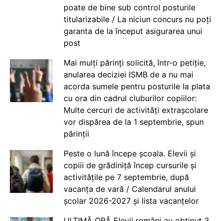
poate de bine sub control posturile
titularizabile / La niciun concurs nu poți
garanta de la început asigurarea unui
post
Mai mulți părinți solicită, într-o petiție,
anularea deciziei ISMB de a nu mai
acorda sumele pentru posturile la plata
cu ora din cadrul cluburilor copiilor:
Multe cercuri de activități extrașcolare
vor dispărea de la 1 septembrie, spun
părinții
Peste o lună începe școala. Elevii și
copiii de grădiniță încep cursurile și
activitățile pe 7 septembrie, după
vacanța de vară / Calendarul anului
școlar 2026-2027 și lista vacanțelor
ULTIMĂ ORĂ Elevii români au obținut 3