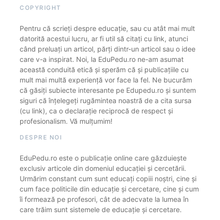
COPYRIGHT
Pentru că scrieți despre educație, sau cu atât mai mult
datorită acestui lucru, ar fi util să citați cu link, atunci
când preluați un articol, părți dintr-un articol sau o idee
care v-a inspirat. Noi, la EduPedu.ro ne-am asumat
această conduită etică și sperăm că și publicațiile cu
mult mai multă experiență vor face la fel. Ne bucurăm
că găsiți subiecte interesante pe Edupedu.ro și suntem
siguri că înțelegeți rugămintea noastră de a cita sursa
(cu link), ca o declarație reciprocă de respect și
profesionalism. Vă mulțumim!
DESPRE NOI
EduPedu.ro este o publicație online care găzduiește
exclusiv articole din domeniul educației și cercetării.
Urmărim constant cum sunt educați copiii noștri, cine și
cum face politicile din educație și cercetare, cine și cum
îi formează pe profesori, cât de adecvate la lumea în
care trăim sunt sistemele de educație și cercetare.