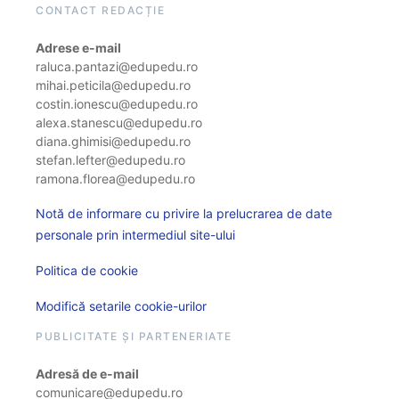
CONTACT REDACȚIE
Adrese e-mail
raluca.pantazi@edupedu.ro
mihai.peticila@edupedu.ro
costin.ionescu@edupedu.ro
alexa.stanescu@edupedu.ro
diana.ghimisi@edupedu.ro
stefan.lefter@edupedu.ro
ramona.florea@edupedu.ro
Notă de informare cu privire la prelucrarea de date
personale prin intermediul site-ului
Politica de cookie
Modifică setarile cookie-urilor
PUBLICITATE ȘI PARTENERIATE
Adresă de e-mail
comunicare@edupedu.ro