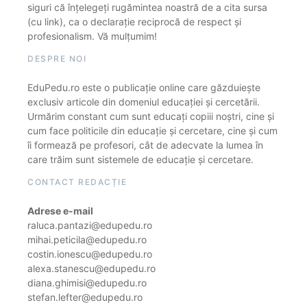
siguri că înțelegeți rugămintea noastră de a cita sursa
(cu link), ca o declarație reciprocă de respect și
profesionalism. Vă mulțumim!
DESPRE NOI
EduPedu.ro este o publicație online care găzduiește
exclusiv articole din domeniul educației și cercetării.
Urmărim constant cum sunt educați copiii noștri, cine și
cum face politicile din educație și cercetare, cine și cum
îi formează pe profesori, cât de adecvate la lumea în
care trăim sunt sistemele de educație și cercetare.
CONTACT REDACȚIE
Adrese e-mail
raluca.pantazi@edupedu.ro
mihai.peticila@edupedu.ro
costin.ionescu@edupedu.ro
alexa.stanescu@edupedu.ro
diana.ghimisi@edupedu.ro
stefan.lefter@edupedu.ro