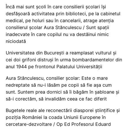
Încă mai sunt școli în care consilierii școlari își
desfășoară activitatea prin biblioteci, pe la cabinetul
medical, pe holuri sau în cancelarii, atrage atenția
consilierul școlar Aura Stănculescu / Sunt spații
inadecvate în care copilul nu va destăinui nimic
niciodată
Universitatea din București a reamplasat vulturul și
cei doi grifoni distruși în urma bombardamentelor din
anul 1944 pe frontonul Palatului Universității
Aura Stănculescu, consilier școlar: Este o mare
nedreptate să nu-i lăsăm pe copii să fie așa cum
sunt. Suntem prea dornici să îi băgăm în șabloane și
să-i corectăm, să invalidăm ceea ce fac diferit
Bugetele reale ale reconectării diasporei științifice și
poziția României la coada Uniunii Europene în
cercetare-dezvoltare / Op Ed Profesorul Eduard