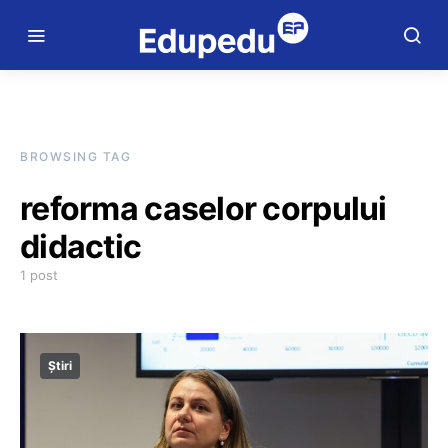
BROWSING TAG
reforma caselor corpului
didactic
1 post
Știri