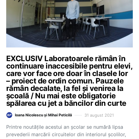
EXCLUSIV Laboratoarele rămân în
continuare inaccesibile pentru elevi,
care vor face ore doar în clasele lor
– proiect de ordin comun. Pauzele
rămân decalate, la fel și venirea la
școală / Nu mai este obligatorie
spălarea cu jet a băncilor din curte
31 august 2021
Ioana Nicolescu și Mihai Peticilă
Printre noutățile acestui an școlar se numără lipsa
prevederii marcării circuitelor din interiorul școlilor,