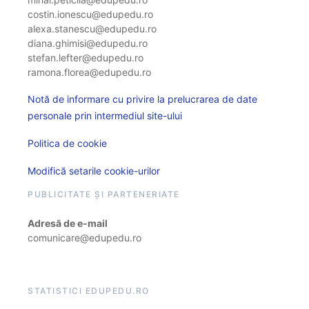
costin.ionescu@edupedu.ro
alexa.stanescu@edupedu.ro
diana.ghimisi@edupedu.ro
stefan.lefter@edupedu.ro
ramona.florea@edupedu.ro
Notă de informare cu privire la prelucrarea de date
personale prin intermediul site-ului
Politica de cookie
Modifică setarile cookie-urilor
PUBLICITATE ȘI PARTENERIATE
Adresă de e-mail
comunicare@edupedu.ro
STATISTICI EDUPEDU.RO