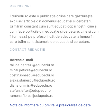
DESPRE NOI
EduPedu.ro este o publicație online care găzduiește
exclusiv articole din domeniul educației și cercetării.
Urmărim constant cum sunt educați copiii noștri, cine și
cum face politicile din educație și cercetare, cine și cum
îi formează pe profesori, cât de adecvate la lumea în
care trăim sunt sistemele de educație și cercetare.
CONTACT REDACȚIE
Adrese e-mail
raluca.pantazi@edupedu.ro
mihai.peticila@edupedu.ro
costin.ionescu@edupedu.ro
alexa.stanescu@edupedu.ro
diana.ghimisi@edupedu.ro
stefan.lefter@edupedu.ro
ramona.florea@edupedu.ro
Notă de informare cu privire la prelucrarea de date