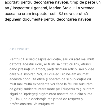
acordați pentru decontarea navetei, timp de peste un
an / Inspectorul general, Marian Staicu: La vremea
aceea nu eram inspector șef. ISJ ne-a cerut să
depunem documente pentru decontarea navetei
COPYRIGHT
Pentru că scrieți despre educație, sau cu atât mai mult
datorită acestui lucru, ar fi util să citați cu link, atunci
când preluați un articol, părți dintr-un articol sau o idee
care v-a inspirat. Noi, la EduPedu.ro ne-am asumat
această conduită etică și sperăm că și publicațiile cu
mult mai multă experiență vor face la fel. Ne bucurăm
că găsiți subiecte interesante pe Edupedu.ro și suntem
siguri că înțelegeți rugămintea noastră de a cita sursa
(cu link), ca o declarație reciprocă de respect și
profesionalism. Vă mulțumim!