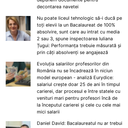
decontarea navetei
Nu poate liceul tehnologic să-i ducă pe
toți elevii la un Bacalaureat de 100%
absolvire, sunt care au intrat cu media
2 sau 3, spune inspectoarea Iuliana
Țugui: Performanța trebuie măsurată și
prin câți absolvenți se angajează
Evoluția salariilor profesorilor din
România nu se încadrează în niciun
model european - analiză Eurydice:
salariul crește doar 25 de ani în timpul
carierei, dar procesul e între statele cu
venituri mari pentru profesori încă de
la începutul carierei și cele cu cele mai
mici salarii
Daniel David: Bacalaureatul nu ar trebui