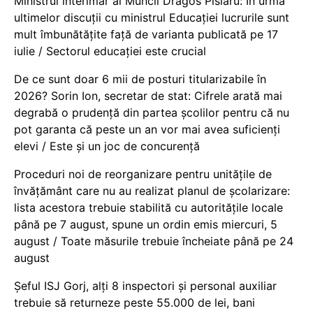
Ministrul interimar al Muncii Dragos Pîslaru: În urma
ultimelor discuții cu ministrul Educației lucrurile sunt
mult îmbunătățite față de varianta publicată pe 17
iulie / Sectorul educației este crucial
De ce sunt doar 6 mii de posturi titularizabile în
2026? Sorin Ion, secretar de stat: Cifrele arată mai
degrabă o prudență din partea școlilor pentru că nu
pot garanta că peste un an vor mai avea suficienți
elevi / Este și un joc de concurență
Proceduri noi de reorganizare pentru unitățile de
învățământ care nu au realizat planul de școlarizare:
lista acestora trebuie stabilită cu autoritățile locale
până pe 7 august, spune un ordin emis miercuri, 5
august / Toate măsurile trebuie încheiate până pe 24
august
Șeful ISJ Gorj, alți 8 inspectori și personal auxiliar
trebuie să returneze peste 55.000 de lei, bani