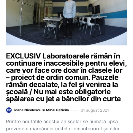
EXCLUSIV Laboratoarele rămân în
continuare inaccesibile pentru elevi,
care vor face ore doar în clasele lor
– proiect de ordin comun. Pauzele
rămân decalate, la fel și venirea la
școală / Nu mai este obligatorie
spălarea cu jet a băncilor din curte
31 august 2021
Ioana Nicolescu și Mihai Peticilă
Printre noutățile acestui an școlar se numără lipsa
prevederii marcării circuitelor din interiorul școlilor,