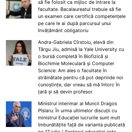
să fie folosit ca mijloc de intrare la
facultate. Bacalaureatul trebuie să fie
un examen care certifică competențele
pe care le ai după parcursul unui
învățământ obligatoriu
Andra-Gabriela Cîrstoiu, elevă din
Târgu Jiu, admisă la Yale University cu
o bursă completă în Biofizică și
Biochimie Moleculară și Computer
Science: Am ales o facultate în
străinătate pentru că pot deprinde noi
cunoștințe, dar vreau să mă întorc în
țară și să devin profesor
Ministrul interimar al Muncii Dragos
Pîslaru: În urma ultimelor discuții cu
ministrul Educației lucrurile sunt mult
îmbunătățite față de varianta publicată
pe 17 iulie / Sectorul educației este