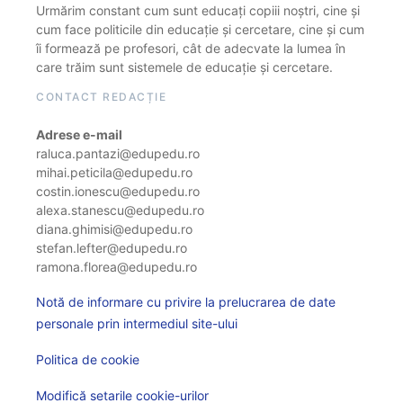
Urmărim constant cum sunt educați copiii noștri, cine și
cum face politicile din educație și cercetare, cine și cum
îi formează pe profesori, cât de adecvate la lumea în
care trăim sunt sistemele de educație și cercetare.
CONTACT REDACȚIE
Adrese e-mail
raluca.pantazi@edupedu.ro
mihai.peticila@edupedu.ro
costin.ionescu@edupedu.ro
alexa.stanescu@edupedu.ro
diana.ghimisi@edupedu.ro
stefan.lefter@edupedu.ro
ramona.florea@edupedu.ro
Notă de informare cu privire la prelucrarea de date
personale prin intermediul site-ului
Politica de cookie
Modifică setarile cookie-urilor