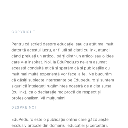
COPYRIGHT
Pentru că scrieți despre educație, sau cu atât mai mult
datorită acestui lucru, ar fi util să citați cu link, atunci
când preluați un articol, părți dintr-un articol sau o idee
care v-a inspirat. Noi, la EduPedu.ro ne-am asumat
această conduită etică și sperăm că și publicațiile cu
mult mai multă experiență vor face la fel. Ne bucurăm
că găsiți subiecte interesante pe Edupedu.ro și suntem
siguri că înțelegeți rugămintea noastră de a cita sursa
(cu link), ca o declarație reciprocă de respect și
profesionalism. Vă mulțumim!
DESPRE NOI
EduPedu.ro este o publicație online care găzduiește
exclusiv articole din domeniul educației și cercetării.