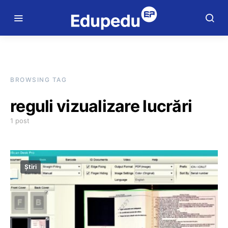
BROWSING TAG
reguli vizualizare lucrări
1 post
Știri