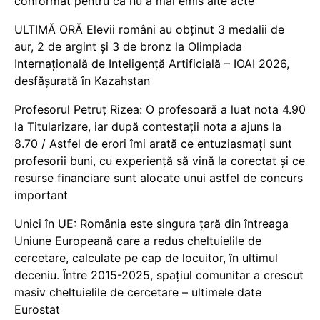
conformat pentru că nu a mai emis alte acte
ULTIMĂ ORĂ Elevii români au obținut 3 medalii de
aur, 2 de argint și 3 de bronz la Olimpiada
Internațională de Inteligență Artificială – IOAI 2026,
desfășurată în Kazahstan
Profesorul Petruț Rizea: O profesoară a luat nota 4.90
la Titularizare, iar după contestații nota a ajuns la
8.70 / Astfel de erori îmi arată ce entuziasmați sunt
profesorii buni, cu experiență să vină la corectat și ce
resurse financiare sunt alocate unui astfel de concurs
important
Unici în UE: România este singura țară din întreaga
Uniune Europeană care a redus cheltuielile de
cercetare, calculate pe cap de locuitor, în ultimul
deceniu. Între 2015-2025, spațiul comunitar a crescut
masiv cheltuielile de cercetare – ultimele date
Eurostat