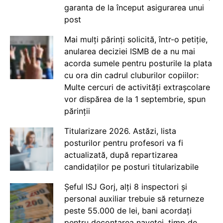
garanta de la început asigurarea unui
post
Mai mulți părinți solicită, într-o petiție,
anularea deciziei ISMB de a nu mai
acorda sumele pentru posturile la plata
cu ora din cadrul cluburilor copiilor:
Multe cercuri de activități extrașcolare
vor dispărea de la 1 septembrie, spun
părinții
Titularizare 2026. Astăzi, lista
posturilor pentru profesori va fi
actualizată, după repartizarea
candidaților pe posturi titularizabile
Șeful ISJ Gorj, alți 8 inspectori și
personal auxiliar trebuie să returneze
peste 55.000 de lei, bani acordați
pentru decontarea navetei, timp de