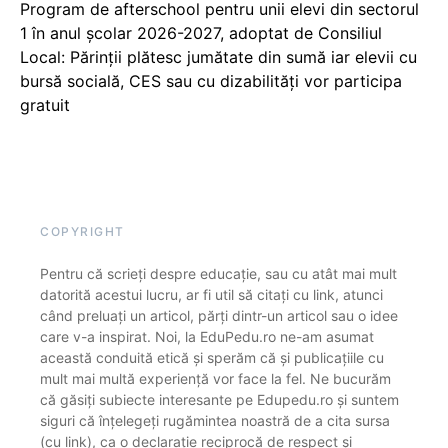
Program de afterschool pentru unii elevi din sectorul
1 în anul școlar 2026-2027, adoptat de Consiliul
Local: Părinții plătesc jumătate din sumă iar elevii cu
bursă socială, CES sau cu dizabilităţi vor participa
gratuit
COPYRIGHT
Pentru că scrieți despre educație, sau cu atât mai mult
datorită acestui lucru, ar fi util să citați cu link, atunci
când preluați un articol, părți dintr-un articol sau o idee
care v-a inspirat. Noi, la EduPedu.ro ne-am asumat
această conduită etică și sperăm că și publicațiile cu
mult mai multă experiență vor face la fel. Ne bucurăm
că găsiți subiecte interesante pe Edupedu.ro și suntem
siguri că înțelegeți rugămintea noastră de a cita sursa
(cu link), ca o declarație reciprocă de respect și