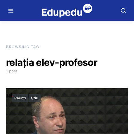
BROWSING TAG
relația elev-profesor
1 post
Părinți
Știri