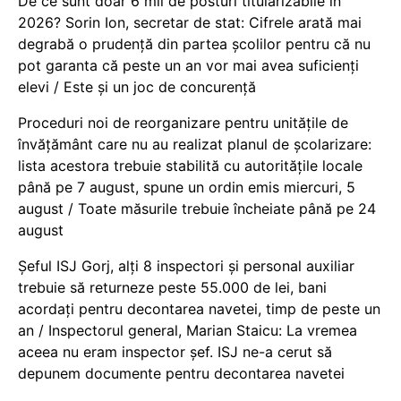
De ce sunt doar 6 mii de posturi titularizabile în
2026? Sorin Ion, secretar de stat: Cifrele arată mai
degrabă o prudență din partea școlilor pentru că nu
pot garanta că peste un an vor mai avea suficienți
elevi / Este și un joc de concurență
Proceduri noi de reorganizare pentru unitățile de
învățământ care nu au realizat planul de școlarizare:
lista acestora trebuie stabilită cu autoritățile locale
până pe 7 august, spune un ordin emis miercuri, 5
august / Toate măsurile trebuie încheiate până pe 24
august
Șeful ISJ Gorj, alți 8 inspectori și personal auxiliar
trebuie să returneze peste 55.000 de lei, bani
acordați pentru decontarea navetei, timp de peste un
an / Inspectorul general, Marian Staicu: La vremea
aceea nu eram inspector șef. ISJ ne-a cerut să
depunem documente pentru decontarea navetei