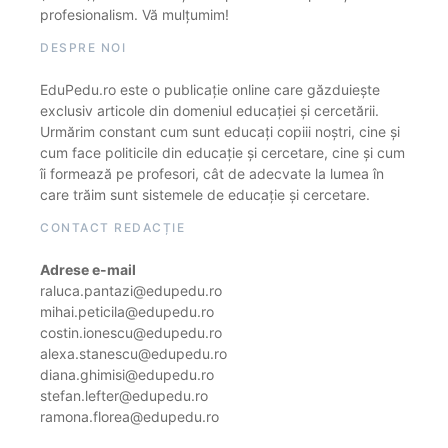
profesionalism. Vă mulțumim!
DESPRE NOI
EduPedu.ro este o publicație online care găzduiește
exclusiv articole din domeniul educației și cercetării.
Urmărim constant cum sunt educați copiii noștri, cine și
cum face politicile din educație și cercetare, cine și cum
îi formează pe profesori, cât de adecvate la lumea în
care trăim sunt sistemele de educație și cercetare.
CONTACT REDACȚIE
Adrese e-mail
raluca.pantazi@edupedu.ro
mihai.peticila@edupedu.ro
costin.ionescu@edupedu.ro
alexa.stanescu@edupedu.ro
diana.ghimisi@edupedu.ro
stefan.lefter@edupedu.ro
ramona.florea@edupedu.ro