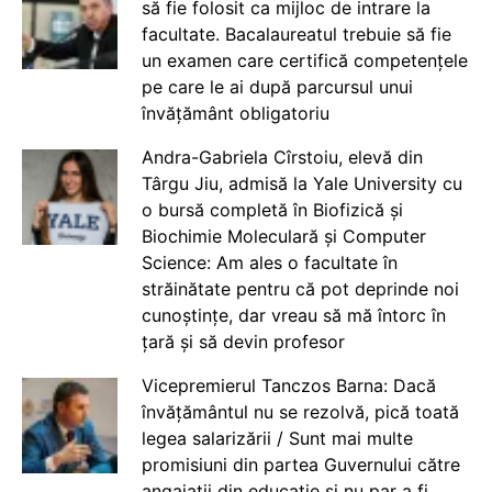
să fie folosit ca mijloc de intrare la
facultate. Bacalaureatul trebuie să fie
un examen care certifică competențele
pe care le ai după parcursul unui
învățământ obligatoriu
Andra-Gabriela Cîrstoiu, elevă din
Târgu Jiu, admisă la Yale University cu
o bursă completă în Biofizică și
Biochimie Moleculară și Computer
Science: Am ales o facultate în
străinătate pentru că pot deprinde noi
cunoștințe, dar vreau să mă întorc în
țară și să devin profesor
Vicepremierul Tanczos Barna: Dacă
învățământul nu se rezolvă, pică toată
legea salarizării / Sunt mai multe
promisiuni din partea Guvernului către
angajații din educație și nu par a fi