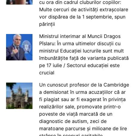
cu ora din cadrul cluburilor copiilor:
Multe cercuri de activități extrașcolare
vor dispărea de la 1 septembrie, spun
părinții
Ministrul interimar al Muncii Dragos
Pîslaru: În urma ultimelor discuții cu
ministrul Educației lucrurile sunt mult
îmbunătățite față de varianta publicată
pe 17 iulie / Sectorul educației este
crucial
Un cunoscut profesor de la Cambridge
a demisionat în urma acuzațiilor că ar
fi plagiat sau ar fi exagerat în privința
realizărilor sale, promovate printr-o
poveste de viață marcată de un
diagnostic de autism, zeci de
maratoane parcurse și milioane de lire
strânse în scopuri caritabile