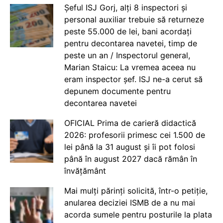
Șeful ISJ Gorj, alți 8 inspectori și
personal auxiliar trebuie să returneze
peste 55.000 de lei, bani acordați
pentru decontarea navetei, timp de
peste un an / Inspectorul general,
Marian Staicu: La vremea aceea nu
eram inspector șef. ISJ ne-a cerut să
depunem documente pentru
decontarea navetei
OFICIAL Prima de carieră didactică
2026: profesorii primesc cei 1.500 de
lei până la 31 august și îi pot folosi
până în august 2027 dacă rămân în
învățământ
Mai mulți părinți solicită, într-o petiție,
anularea deciziei ISMB de a nu mai
acorda sumele pentru posturile la plata