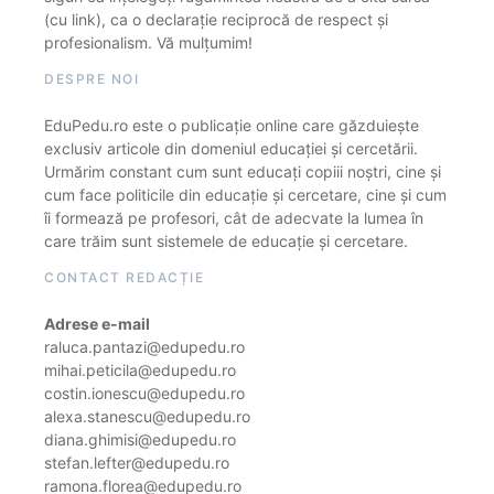
(cu link), ca o declarație reciprocă de respect și
profesionalism. Vă mulțumim!
DESPRE NOI
EduPedu.ro este o publicație online care găzduiește
exclusiv articole din domeniul educației și cercetării.
Urmărim constant cum sunt educați copiii noștri, cine și
cum face politicile din educație și cercetare, cine și cum
îi formează pe profesori, cât de adecvate la lumea în
care trăim sunt sistemele de educație și cercetare.
CONTACT REDACȚIE
Adrese e-mail
raluca.pantazi@edupedu.ro
mihai.peticila@edupedu.ro
costin.ionescu@edupedu.ro
alexa.stanescu@edupedu.ro
diana.ghimisi@edupedu.ro
stefan.lefter@edupedu.ro
ramona.florea@edupedu.ro