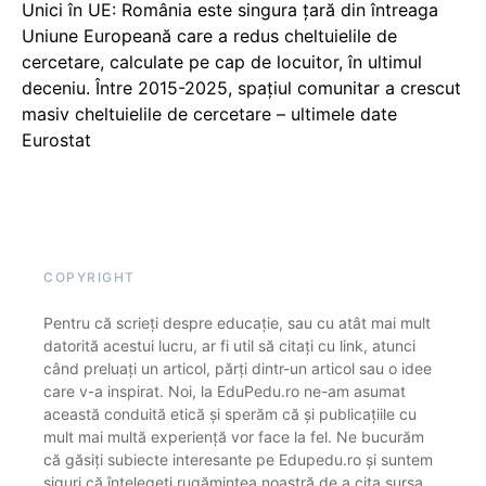
Unici în UE: România este singura țară din întreaga
Uniune Europeană care a redus cheltuielile de
cercetare, calculate pe cap de locuitor, în ultimul
deceniu. Între 2015-2025, spațiul comunitar a crescut
masiv cheltuielile de cercetare – ultimele date
Eurostat
COPYRIGHT
Pentru că scrieți despre educație, sau cu atât mai mult
datorită acestui lucru, ar fi util să citați cu link, atunci
când preluați un articol, părți dintr-un articol sau o idee
care v-a inspirat. Noi, la EduPedu.ro ne-am asumat
această conduită etică și sperăm că și publicațiile cu
mult mai multă experiență vor face la fel. Ne bucurăm
că găsiți subiecte interesante pe Edupedu.ro și suntem
siguri că înțelegeți rugămintea noastră de a cita sursa