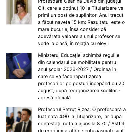
Profesoara Geanina David din județul
Olt, care a obținut 10 la Titularizare va
primi un post de suplinitor. Anul trecut
a făcut naveta 15 km: Rezultatul este o
mare bucurie, însă consider că
adevărata valoare a unui profesor se
vede la clasă, în relația cu elevii
Ministerul Educației schimbă regulile
din calendarul de mobilitate pentru
anul școlar 2026-2027 / Ordinea în
care se va face repartizarea
profesorilor pe posturi începând cu 20
august, după reorganizarea școlilor -
adresă oficială
Profesorul Petruț Rizea: O profesoară a
luat nota 4.90 la Titularizare, iar după
contestații nota a ajuns la 8.70 / Astfel
de erori îmi arată ce entuziasmați sunt