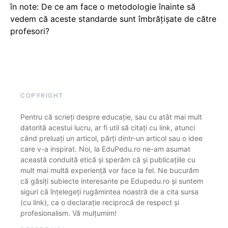
în note: De ce am face o metodologie înainte să
vedem că aceste standarde sunt îmbrățișate de către
profesori?
COPYRIGHT
Pentru că scrieți despre educație, sau cu atât mai mult
datorită acestui lucru, ar fi util să citați cu link, atunci
când preluați un articol, părți dintr-un articol sau o idee
care v-a inspirat. Noi, la EduPedu.ro ne-am asumat
această conduită etică și sperăm că și publicațiile cu
mult mai multă experiență vor face la fel. Ne bucurăm
că găsiți subiecte interesante pe Edupedu.ro și suntem
siguri că înțelegeți rugămintea noastră de a cita sursa
(cu link), ca o declarație reciprocă de respect și
profesionalism. Vă mulțumim!