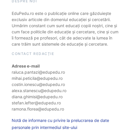
DESPRE NOI
EduPedu.ro este o publicație online care găzduiește
exclusiv articole din domeniul educației și cercetării.
Urmărim constant cum sunt educați copiii noștri, cine și
cum face politicile din educație și cercetare, cine și cum
îi formează pe profesori, cât de adecvate la lumea în
care trăim sunt sistemele de educație și cercetare.
CONTACT REDACȚIE
Adrese e-mail
raluca.pantazi@edupedu.ro
mihai.peticila@edupedu.ro
costin.ionescu@edupedu.ro
alexa.stanescu@edupedu.ro
diana.ghimisi@edupedu.ro
stefan.lefter@edupedu.ro
ramona.florea@edupedu.ro
Notă de informare cu privire la prelucrarea de date
personale prin intermediul site-ului