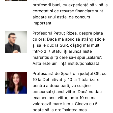
profesorii buni, cu experiență să vină la
corectat și ce resurse financiare sunt
alocate unui astfel de concurs
important
Profesorul Petruț Rizea, despre plata
cu ora: Dacă mă apuc să strâng sticle
și să le duc la SGR, câștig mai mult
într-o zi / Statul îți aruncă niște
mărunțiș și îți cere să-i spui „salariu”.
Asta este umilință instituționalizată
Profesoară de Sport din județul Olt, cu
10 la Definitivat și 10 la Titularizare
pentru a doua oară, va susține
concursul și anul viitor: Dacă nu dau
examen anul viitor, nota 10 nu mai
valorează mare lucru. Cineva cu 5
poate să ia ore înaintea mea