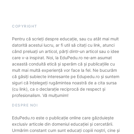
COPYRIGHT
Pentru că scrieți despre educație, sau cu atât mai mult
datorită acestui lucru, ar fi util să citați cu link, atunci
când preluați un articol, părți dintr-un articol sau o idee
care v-a inspirat. Noi, la EduPedu.ro ne-am asumat
această conduită etică și sperăm că și publicațiile cu
mult mai multă experiență vor face la fel. Ne bucurăm
că găsiți subiecte interesante pe Edupedu.ro și suntem
siguri că înțelegeți rugămintea noastră de a cita sursa
(cu link), ca o declarație reciprocă de respect și
profesionalism. Vă mulțumim!
DESPRE NOI
EduPedu.ro este o publicație online care găzduiește
exclusiv articole din domeniul educației și cercetării.
Urmărim constant cum sunt educați copiii noștri, cine și