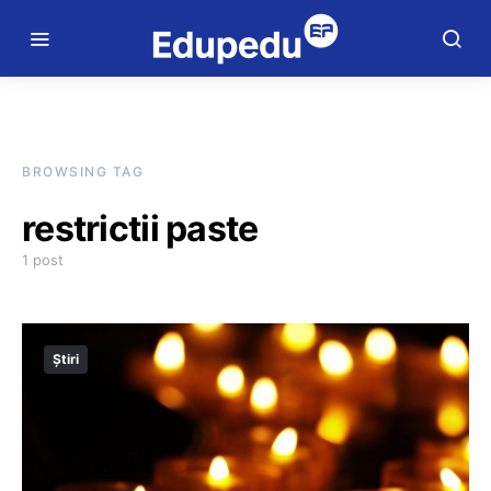
BROWSING TAG
restrictii paste
1 post
Știri