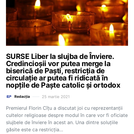
SURSE Liber la slujba de Înviere.
Credincioșii vor putea merge la
biserică de Paști, restricția de
circulație ar putea fi ridicată în
nopțile de Paște catolic și ortodox
25 martie 2021
Redacția
Premierul Florin Cîțu a discutat joi cu reprezentanții
cultelor religioase despre modul în care vor fi oficiate
slujbele de înviere în acest an. Una dintre soluțiile
găsite este ca restricția…