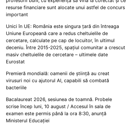
profesorii buni, cu experiență să vină la corectat și ce
resurse financiare sunt alocate unui astfel de concurs
important
Unici în UE: România este singura țară din întreaga
Uniune Europeană care a redus cheltuielile de
cercetare, calculate pe cap de locuitor, în ultimul
deceniu. Între 2015-2025, spațiul comunitar a crescut
masiv cheltuielile de cercetare – ultimele date
Eurostat
Premieră mondială: oamenii de știință au creat
virusuri noi cu ajutorul AI, capabili să combată
bacteriile
Bacalaureat 2026, sesiunea de toamnă. Probele
scrise încep luni, 10 august / Accesul în sala de
examen este permis până la ora 8:30, anunță
Ministerul Educației