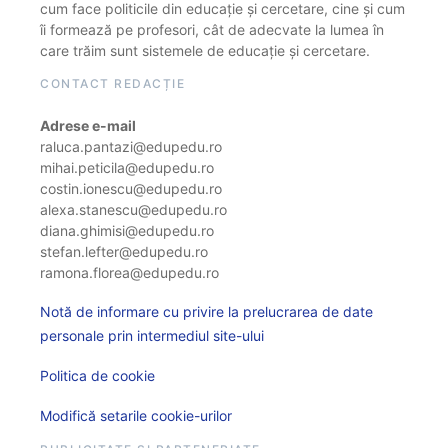
cum face politicile din educație și cercetare, cine și cum
îi formează pe profesori, cât de adecvate la lumea în
care trăim sunt sistemele de educație și cercetare.
CONTACT REDACȚIE
Adrese e-mail
raluca.pantazi@edupedu.ro
mihai.peticila@edupedu.ro
costin.ionescu@edupedu.ro
alexa.stanescu@edupedu.ro
diana.ghimisi@edupedu.ro
stefan.lefter@edupedu.ro
ramona.florea@edupedu.ro
Notă de informare cu privire la prelucrarea de date
personale prin intermediul site-ului
Politica de cookie
Modifică setarile cookie-urilor