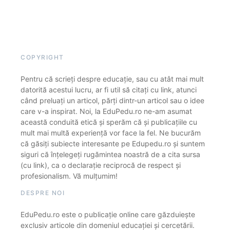
COPYRIGHT
Pentru că scrieți despre educație, sau cu atât mai mult
datorită acestui lucru, ar fi util să citați cu link, atunci
când preluați un articol, părți dintr-un articol sau o idee
care v-a inspirat. Noi, la EduPedu.ro ne-am asumat
această conduită etică și sperăm că și publicațiile cu
mult mai multă experiență vor face la fel. Ne bucurăm
că găsiți subiecte interesante pe Edupedu.ro și suntem
siguri că înțelegeți rugămintea noastră de a cita sursa
(cu link), ca o declarație reciprocă de respect și
profesionalism. Vă mulțumim!
DESPRE NOI
EduPedu.ro este o publicație online care găzduiește
exclusiv articole din domeniul educației și cercetării.