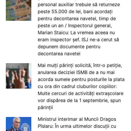
personal auxiliar trebuie să returneze
peste 55.000 de lei, bani acordați
pentru decontarea navetei, timp de
peste un an / Inspectorul general,
Marian Staicu: La vremea aceea nu
eram inspector șef. ISJ ne-a cerut să
depunem documente pentru
decontarea navetei
Mai mulți părinți solicită, într-o petiție,
anularea deciziei ISMB de a nu mai
acorda sumele pentru posturile la plata
cu ora din cadrul cluburilor copiilor:
Multe cercuri de activități extrașcolare
vor dispărea de la 1 septembrie, spun
părinții
Ministrul interimar al Muncii Dragos
Pîslaru: În urma ultimelor discuții cu