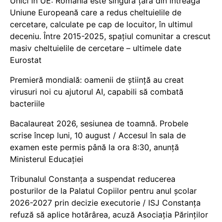
Unici în UE: România este singura țară din întreaga
Uniune Europeană care a redus cheltuielile de
cercetare, calculate pe cap de locuitor, în ultimul
deceniu. Între 2015-2025, spațiul comunitar a crescut
masiv cheltuielile de cercetare – ultimele date
Eurostat
Premieră mondială: oamenii de știință au creat
virusuri noi cu ajutorul AI, capabili să combată
bacteriile
Bacalaureat 2026, sesiunea de toamnă. Probele
scrise încep luni, 10 august / Accesul în sala de
examen este permis până la ora 8:30, anunță
Ministerul Educației
Tribunalul Constanța a suspendat reducerea
posturilor de la Palatul Copiilor pentru anul școlar
2026-2027 prin decizie executorie / ISJ Constanța
refuză să aplice hotărârea, acuză Asociația Părinților