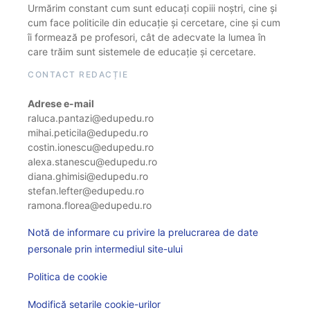
Urmărim constant cum sunt educați copiii noștri, cine și
cum face politicile din educație și cercetare, cine și cum
îi formează pe profesori, cât de adecvate la lumea în
care trăim sunt sistemele de educație și cercetare.
CONTACT REDACȚIE
Adrese e-mail
raluca.pantazi@edupedu.ro
mihai.peticila@edupedu.ro
costin.ionescu@edupedu.ro
alexa.stanescu@edupedu.ro
diana.ghimisi@edupedu.ro
stefan.lefter@edupedu.ro
ramona.florea@edupedu.ro
Notă de informare cu privire la prelucrarea de date
personale prin intermediul site-ului
Politica de cookie
Modifică setarile cookie-urilor