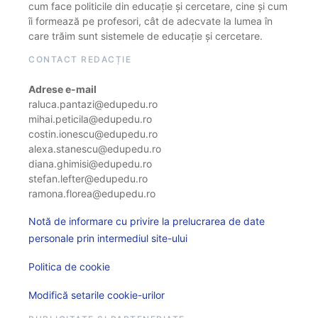
cum face politicile din educație și cercetare, cine și cum
îi formează pe profesori, cât de adecvate la lumea în
care trăim sunt sistemele de educație și cercetare.
CONTACT REDACȚIE
Adrese e-mail
raluca.pantazi@edupedu.ro
mihai.peticila@edupedu.ro
costin.ionescu@edupedu.ro
alexa.stanescu@edupedu.ro
diana.ghimisi@edupedu.ro
stefan.lefter@edupedu.ro
ramona.florea@edupedu.ro
Notă de informare cu privire la prelucrarea de date
personale prin intermediul site-ului
Politica de cookie
Modifică setarile cookie-urilor