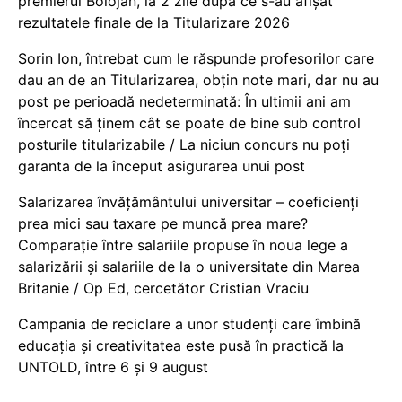
premierul Bolojan, la 2 zile după ce s-au afișat
rezultatele finale de la Titularizare 2026
Sorin Ion, întrebat cum le răspunde profesorilor care
dau an de an Titularizarea, obțin note mari, dar nu au
post pe perioadă nedeterminată: În ultimii ani am
încercat să ținem cât se poate de bine sub control
posturile titularizabile / La niciun concurs nu poți
garanta de la început asigurarea unui post
Salarizarea învățământului universitar – coeficienți
prea mici sau taxare pe muncă prea mare?
Comparație între salariile propuse în noua lege a
salarizării și salariile de la o universitate din Marea
Britanie / Op Ed, cercetător Cristian Vraciu
Campania de reciclare a unor studenți care îmbină
educația și creativitatea este pusă în practică la
UNTOLD, între 6 și 9 august