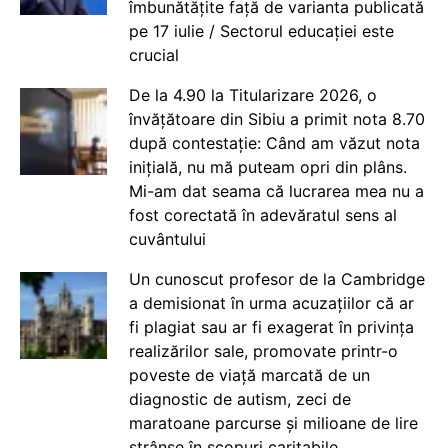
îmbunătățite față de varianta publicată
pe 17 iulie / Sectorul educației este
crucial
De la 4.90 la Titularizare 2026, o
învățătoare din Sibiu a primit nota 8.70
după contestație: Când am văzut nota
inițială, nu mă puteam opri din plâns.
Mi-am dat seama că lucrarea mea nu a
fost corectată în adevăratul sens al
cuvântului
Un cunoscut profesor de la Cambridge
a demisionat în urma acuzațiilor că ar
fi plagiat sau ar fi exagerat în privința
realizărilor sale, promovate printr-o
poveste de viață marcată de un
diagnostic de autism, zeci de
maratoane parcurse și milioane de lire
strânse în scopuri caritabile