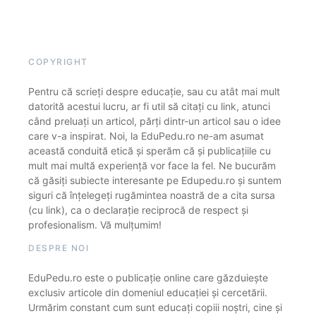
COPYRIGHT
Pentru că scrieți despre educație, sau cu atât mai mult
datorită acestui lucru, ar fi util să citați cu link, atunci
când preluați un articol, părți dintr-un articol sau o idee
care v-a inspirat. Noi, la EduPedu.ro ne-am asumat
această conduită etică și sperăm că și publicațiile cu
mult mai multă experiență vor face la fel. Ne bucurăm
că găsiți subiecte interesante pe Edupedu.ro și suntem
siguri că înțelegeți rugămintea noastră de a cita sursa
(cu link), ca o declarație reciprocă de respect și
profesionalism. Vă mulțumim!
DESPRE NOI
EduPedu.ro este o publicație online care găzduiește
exclusiv articole din domeniul educației și cercetării.
Urmărim constant cum sunt educați copiii noștri, cine și