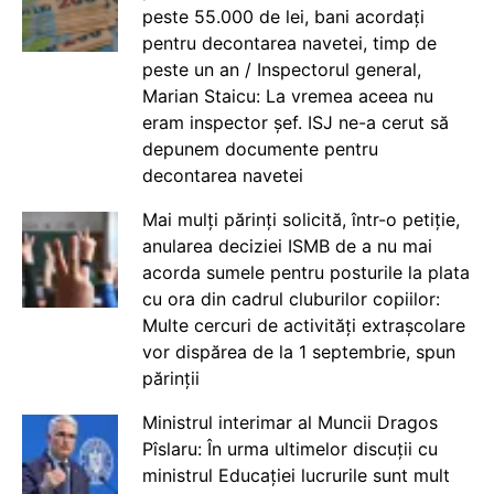
peste 55.000 de lei, bani acordați
pentru decontarea navetei, timp de
peste un an / Inspectorul general,
Marian Staicu: La vremea aceea nu
eram inspector șef. ISJ ne-a cerut să
depunem documente pentru
decontarea navetei
Mai mulți părinți solicită, într-o petiție,
anularea deciziei ISMB de a nu mai
acorda sumele pentru posturile la plata
cu ora din cadrul cluburilor copiilor:
Multe cercuri de activități extrașcolare
vor dispărea de la 1 septembrie, spun
părinții
Ministrul interimar al Muncii Dragos
Pîslaru: În urma ultimelor discuții cu
ministrul Educației lucrurile sunt mult