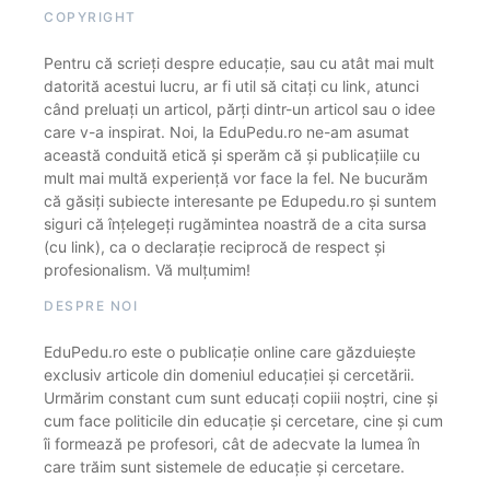
COPYRIGHT
Pentru că scrieți despre educație, sau cu atât mai mult
datorită acestui lucru, ar fi util să citați cu link, atunci
când preluați un articol, părți dintr-un articol sau o idee
care v-a inspirat. Noi, la EduPedu.ro ne-am asumat
această conduită etică și sperăm că și publicațiile cu
mult mai multă experiență vor face la fel. Ne bucurăm
că găsiți subiecte interesante pe Edupedu.ro și suntem
siguri că înțelegeți rugămintea noastră de a cita sursa
(cu link), ca o declarație reciprocă de respect și
profesionalism. Vă mulțumim!
DESPRE NOI
EduPedu.ro este o publicație online care găzduiește
exclusiv articole din domeniul educației și cercetării.
Urmărim constant cum sunt educați copiii noștri, cine și
cum face politicile din educație și cercetare, cine și cum
îi formează pe profesori, cât de adecvate la lumea în
care trăim sunt sistemele de educație și cercetare.