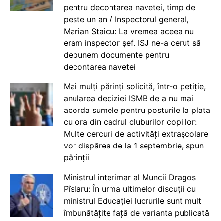
pentru decontarea navetei, timp de
peste un an / Inspectorul general,
Marian Staicu: La vremea aceea nu
eram inspector șef. ISJ ne-a cerut să
depunem documente pentru
decontarea navetei
Mai mulți părinți solicită, într-o petiție,
anularea deciziei ISMB de a nu mai
acorda sumele pentru posturile la plata
cu ora din cadrul cluburilor copiilor:
Multe cercuri de activități extrașcolare
vor dispărea de la 1 septembrie, spun
părinții
Ministrul interimar al Muncii Dragos
Pîslaru: În urma ultimelor discuții cu
ministrul Educației lucrurile sunt mult
îmbunătățite față de varianta publicată