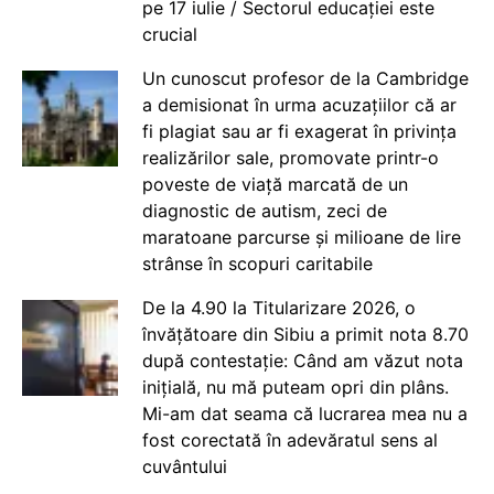
pe 17 iulie / Sectorul educației este
crucial
Un cunoscut profesor de la Cambridge
a demisionat în urma acuzațiilor că ar
fi plagiat sau ar fi exagerat în privința
realizărilor sale, promovate printr-o
poveste de viață marcată de un
diagnostic de autism, zeci de
maratoane parcurse și milioane de lire
strânse în scopuri caritabile
De la 4.90 la Titularizare 2026, o
învățătoare din Sibiu a primit nota 8.70
după contestație: Când am văzut nota
inițială, nu mă puteam opri din plâns.
Mi-am dat seama că lucrarea mea nu a
fost corectată în adevăratul sens al
cuvântului