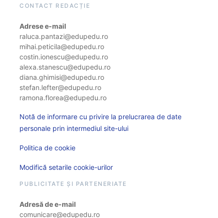
CONTACT REDACȚIE
Adrese e-mail
raluca.pantazi@edupedu.ro
mihai.peticila@edupedu.ro
costin.ionescu@edupedu.ro
alexa.stanescu@edupedu.ro
diana.ghimisi@edupedu.ro
stefan.lefter@edupedu.ro
ramona.florea@edupedu.ro
Notă de informare cu privire la prelucrarea de date
personale prin intermediul site-ului
Politica de cookie
Modifică setarile cookie-urilor
PUBLICITATE ȘI PARTENERIATE
Adresă de e-mail
comunicare@edupedu.ro