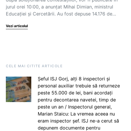
jurul orei 10:00, a anunțat Mihai Dimian, ministrul
Educației și Cercetării. Au fost depuse 14.176 de…
Vezi articolul
CELE MAI CITITE ARTICOLE
Șeful ISJ Gorj, alți 8 inspectori și
personal auxiliar trebuie să returneze
peste 55.000 de lei, bani acordați
pentru decontarea navetei, timp de
peste un an / Inspectorul general,
Marian Staicu: La vremea aceea nu
eram inspector șef. ISJ ne-a cerut să
depunem documente pentru