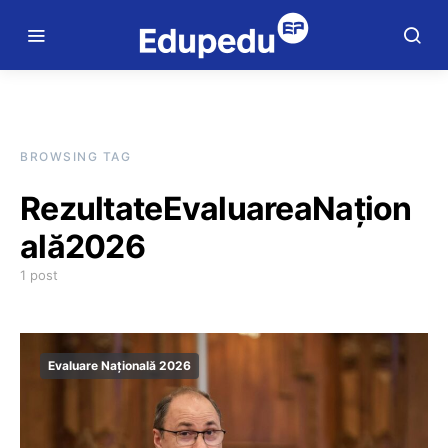
BROWSING TAG
RezultateEvaluareaNațion
ală2026
1 post
Evaluare Națională 2026