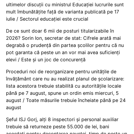
ultimelor discuții cu ministrul Educației lucrurile sunt
mult îmbunătățite față de varianta publicată pe 17
iulie / Sectorul educației este crucial
De ce sunt doar 6 mii de posturi titularizabile în
2026? Sorin Ion, secretar de stat: Cifrele arată mai
degrabă o prudență din partea școlilor pentru că nu
pot garanta că peste un an vor mai avea suficienți
elevi / Este și un joc de concurență
Proceduri noi de reorganizare pentru unitățile de
învățământ care nu au realizat planul de școlarizare:
lista acestora trebuie stabilită cu autoritățile locale
până pe 7 august, spune un ordin emis miercuri, 5
august / Toate măsurile trebuie încheiate până pe 24
august
Șeful ISJ Gorj, alți 8 inspectori și personal auxiliar
trebuie să returneze peste 55.000 de lei, bani
acordați pentru decontarea navetei, timp de peste un