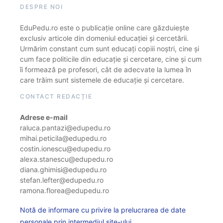
DESPRE NOI
EduPedu.ro este o publicație online care găzduiește
exclusiv articole din domeniul educației și cercetării.
Urmărim constant cum sunt educați copiii noștri, cine și
cum face politicile din educație și cercetare, cine și cum
îi formează pe profesori, cât de adecvate la lumea în
care trăim sunt sistemele de educație și cercetare.
CONTACT REDACȚIE
Adrese e-mail
raluca.pantazi@edupedu.ro
mihai.peticila@edupedu.ro
costin.ionescu@edupedu.ro
alexa.stanescu@edupedu.ro
diana.ghimisi@edupedu.ro
stefan.lefter@edupedu.ro
ramona.florea@edupedu.ro
Notă de informare cu privire la prelucrarea de date
personale prin intermediul site-ului