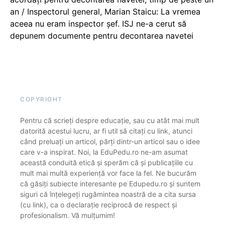
an / Inspectorul general, Marian Staicu: La vremea
aceea nu eram inspector șef. ISJ ne-a cerut să
depunem documente pentru decontarea navetei
COPYRIGHT
Pentru că scrieți despre educație, sau cu atât mai mult
datorită acestui lucru, ar fi util să citați cu link, atunci
când preluați un articol, părți dintr-un articol sau o idee
care v-a inspirat. Noi, la EduPedu.ro ne-am asumat
această conduită etică și sperăm că și publicațiile cu
mult mai multă experiență vor face la fel. Ne bucurăm
că găsiți subiecte interesante pe Edupedu.ro și suntem
siguri că înțelegeți rugămintea noastră de a cita sursa
(cu link), ca o declarație reciprocă de respect și
profesionalism. Vă mulțumim!