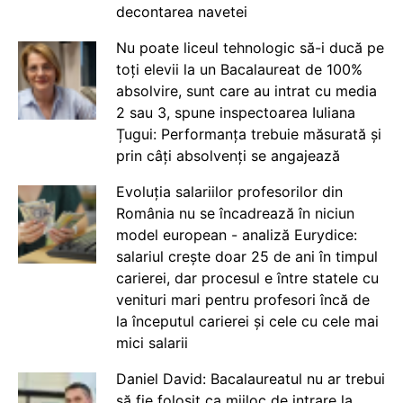
decontarea navetei
Nu poate liceul tehnologic să-i ducă pe
toți elevii la un Bacalaureat de 100%
absolvire, sunt care au intrat cu media
2 sau 3, spune inspectoarea Iuliana
Țugui: Performanța trebuie măsurată și
prin câți absolvenți se angajează
Evoluția salariilor profesorilor din
România nu se încadrează în niciun
model european - analiză Eurydice:
salariul crește doar 25 de ani în timpul
carierei, dar procesul e între statele cu
venituri mari pentru profesori încă de
la începutul carierei și cele cu cele mai
mici salarii
Daniel David: Bacalaureatul nu ar trebui
să fie folosit ca mijloc de intrare la