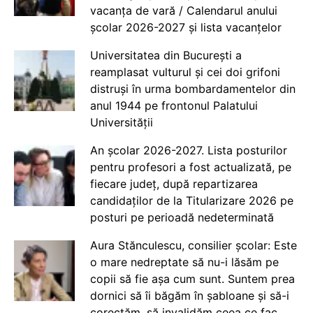
vacanța de vară / Calendarul anului
școlar 2026-2027 și lista vacanțelor
Universitatea din București a
reamplasat vulturul și cei doi grifoni
distruși în urma bombardamentelor din
anul 1944 pe frontonul Palatului
Universității
An școlar 2026-2027. Lista posturilor
pentru profesori a fost actualizată, pe
fiecare județ, după repartizarea
candidaților de la Titularizare 2026 pe
posturi pe perioadă nedeterminată
Aura Stănculescu, consilier școlar: Este
o mare nedreptate să nu-i lăsăm pe
copii să fie așa cum sunt. Suntem prea
dornici să îi băgăm în șabloane și să-i
corectăm, să invalidăm ceea ce fac