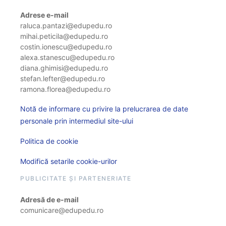
Adrese e-mail
raluca.pantazi@edupedu.ro
mihai.peticila@edupedu.ro
costin.ionescu@edupedu.ro
alexa.stanescu@edupedu.ro
diana.ghimisi@edupedu.ro
stefan.lefter@edupedu.ro
ramona.florea@edupedu.ro
Notă de informare cu privire la prelucrarea de date
personale prin intermediul site-ului
Politica de cookie
Modifică setarile cookie-urilor
PUBLICITATE ȘI PARTENERIATE
Adresă de e-mail
comunicare@edupedu.ro