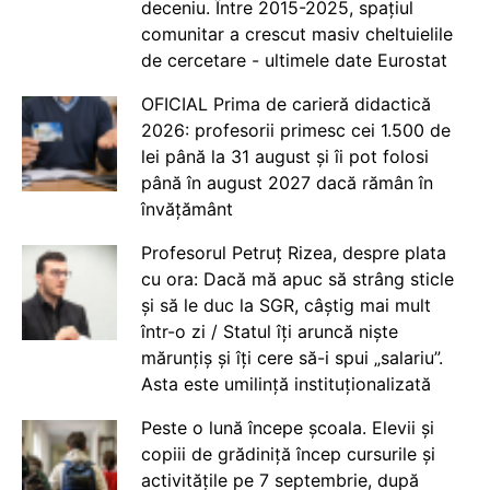
deceniu. Între 2015-2025, spațiul
comunitar a crescut masiv cheltuielile
de cercetare - ultimele date Eurostat
OFICIAL Prima de carieră didactică
2026: profesorii primesc cei 1.500 de
lei până la 31 august și îi pot folosi
până în august 2027 dacă rămân în
învățământ
Profesorul Petruț Rizea, despre plata
cu ora: Dacă mă apuc să strâng sticle
și să le duc la SGR, câștig mai mult
într-o zi / Statul îți aruncă niște
mărunțiș și îți cere să-i spui „salariu”.
Asta este umilință instituționalizată
Peste o lună începe școala. Elevii și
copiii de grădiniță încep cursurile și
activitățile pe 7 septembrie, după