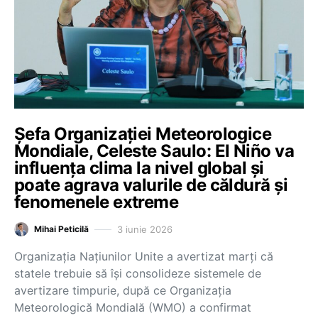
Șefa Organizației Meteorologice
Mondiale, Celeste Saulo: El Niño va
influența clima la nivel global și
poate agrava valurile de căldură și
fenomenele extreme
3 iunie 2026
Mihai Peticilă
Organizația Națiunilor Unite a avertizat marți că
statele trebuie să își consolideze sistemele de
avertizare timpurie, după ce Organizația
Meteorologică Mondială (WMO) a confirmat