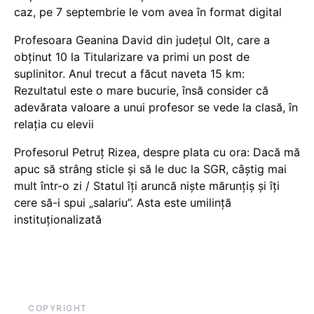
caz, pe 7 septembrie le vom avea în format digital
Profesoara Geanina David din județul Olt, care a
obținut 10 la Titularizare va primi un post de
suplinitor. Anul trecut a făcut naveta 15 km:
Rezultatul este o mare bucurie, însă consider că
adevărata valoare a unui profesor se vede la clasă, în
relația cu elevii
Profesorul Petruț Rizea, despre plata cu ora: Dacă mă
apuc să strâng sticle și să le duc la SGR, câștig mai
mult într-o zi / Statul îți aruncă niște mărunțiș și îți
cere să-i spui „salariu”. Asta este umilință
instituționalizată
COPYRIGHT