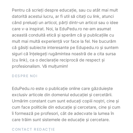
Pentru că scrieți despre educație, sau cu atât mai mult
datorită acestui lucru, ar fi util să citați cu link, atunci
când preluați un articol, părți dintr-un articol sau o idee
care v-a inspirat. Noi, la EduPedu.ro ne-am asumat
această conduită etică și sperăm că și publicațiile cu
mult mai multă experiență vor face la fel. Ne bucurăm
că găsiți subiecte interesante pe Edupedu.ro și suntem
siguri că înțelegeți rugămintea noastră de a cita sursa
(cu link), ca o declarație reciprocă de respect și
profesionalism. Vă mulțumim!
DESPRE NOI
EduPedu.ro este o publicație online care găzduiește
exclusiv articole din domeniul educației și cercetării.
Urmărim constant cum sunt educați copiii noștri, cine și
cum face politicile din educație și cercetare, cine și cum
îi formează pe profesori, cât de adecvate la lumea în
care trăim sunt sistemele de educație și cercetare.
CONTACT REDACȚIE