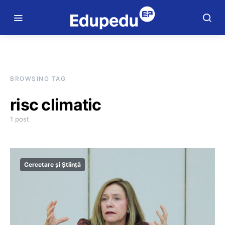
BROWSING TAG
risc climatic
1 post
Cercetare și Știință