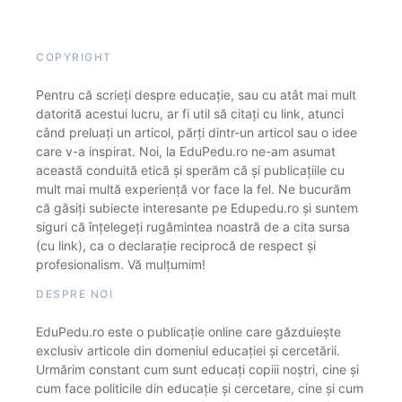
COPYRIGHT
Pentru că scrieți despre educație, sau cu atât mai mult
datorită acestui lucru, ar fi util să citați cu link, atunci
când preluați un articol, părți dintr-un articol sau o idee
care v-a inspirat. Noi, la EduPedu.ro ne-am asumat
această conduită etică și sperăm că și publicațiile cu
mult mai multă experiență vor face la fel. Ne bucurăm
că găsiți subiecte interesante pe Edupedu.ro și suntem
siguri că înțelegeți rugămintea noastră de a cita sursa
(cu link), ca o declarație reciprocă de respect și
profesionalism. Vă mulțumim!
DESPRE NOI
EduPedu.ro este o publicație online care găzduiește
exclusiv articole din domeniul educației și cercetării.
Urmărim constant cum sunt educați copiii noștri, cine și
cum face politicile din educație și cercetare, cine și cum