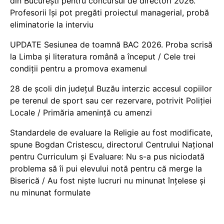
din București pentru concursul de directori 2026.
Profesorii își pot pregăti proiectul managerial, probă
eliminatorie la interviu
UPDATE Sesiunea de toamnă BAC 2026. Proba scrisă
la Limba și literatura română a început / Cele trei
condiții pentru a promova examenul
28 de școli din județul Buzău interzic accesul copiilor
pe terenul de sport sau cer rezervare, potrivit Poliției
Locale / Primăria amenință cu amenzi
Standardele de evaluare la Religie au fost modificate,
spune Bogdan Cristescu, directorul Centrului Național
pentru Curriculum și Evaluare: Nu s-a pus niciodată
problema să îi pui elevului notă pentru că merge la
Biserică / Au fost niște lucruri nu minunat înțelese și
nu minunat formulate