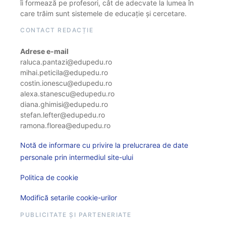
îi formează pe profesori, cât de adecvate la lumea în
care trăim sunt sistemele de educație și cercetare.
CONTACT REDACȚIE
Adrese e-mail
raluca.pantazi@edupedu.ro
mihai.peticila@edupedu.ro
costin.ionescu@edupedu.ro
alexa.stanescu@edupedu.ro
diana.ghimisi@edupedu.ro
stefan.lefter@edupedu.ro
ramona.florea@edupedu.ro
Notă de informare cu privire la prelucrarea de date
personale prin intermediul site-ului
Politica de cookie
Modifică setarile cookie-urilor
PUBLICITATE ȘI PARTENERIATE