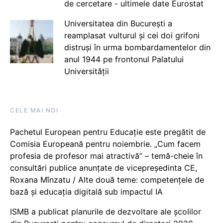
de cercetare - ultimele date Eurostat
Universitatea din București a
reamplasat vulturul și cei doi grifoni
distruși în urma bombardamentelor din
anul 1944 pe frontonul Palatului
Universității
CELE MAI NOI
Pachetul European pentru Educație este pregătit de
Comisia Europeană pentru noiembrie. „Cum facem
profesia de profesor mai atractivă” – temă-cheie în
consultări publice anunțate de vicepreședinta CE,
Roxana Mînzatu / Alte două teme: competențele de
bază și educația digitală sub impactul IA
ISMB a publicat planurile de dezvoltare ale școlilor