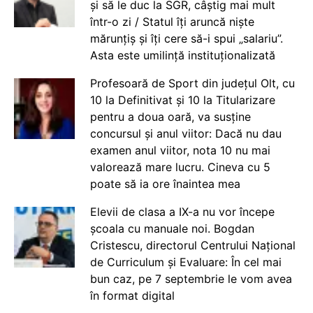
și să le duc la SGR, câștig mai mult
într-o zi / Statul îți aruncă niște
mărunțiș și îți cere să-i spui „salariu”.
Asta este umilință instituționalizată
Profesoară de Sport din județul Olt, cu
10 la Definitivat și 10 la Titularizare
pentru a doua oară, va susține
concursul și anul viitor: Dacă nu dau
examen anul viitor, nota 10 nu mai
valorează mare lucru. Cineva cu 5
poate să ia ore înaintea mea
Elevii de clasa a IX-a nu vor începe
școala cu manuale noi. Bogdan
Cristescu, directorul Centrului Național
de Curriculum și Evaluare: În cel mai
bun caz, pe 7 septembrie le vom avea
în format digital