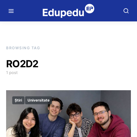
BROWSING TAG
RO2D2
1 post
Știri
Universitate