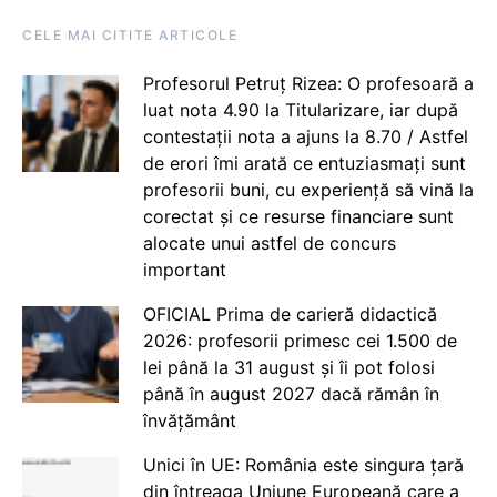
CELE MAI CITITE ARTICOLE
Profesorul Petruț Rizea: O profesoară a
luat nota 4.90 la Titularizare, iar după
contestații nota a ajuns la 8.70 / Astfel
de erori îmi arată ce entuziasmați sunt
profesorii buni, cu experiență să vină la
corectat și ce resurse financiare sunt
alocate unui astfel de concurs
important
OFICIAL Prima de carieră didactică
2026: profesorii primesc cei 1.500 de
lei până la 31 august și îi pot folosi
până în august 2027 dacă rămân în
învățământ
Unici în UE: România este singura țară
din întreaga Uniune Europeană care a