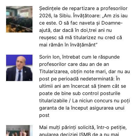
Ședințele de repartizare a profesorilor
2026, la Sibiu. Învățătoare: „Am zis iau
ce este. O să fac naveta și Doamne-
ajută, dar dacă în doi,trei ani nu
reușesc să mă titularizez nu cred că
mai rămân în învățământ”
Sorin Ion, întrebat cum le răspunde
profesorilor care dau an de an
Titularizarea, obțin note mari, dar nu au
post pe perioadă nedeterminată: În
ultimii ani am încercat să ținem cât se
poate de bine sub control posturile
titularizabile / La niciun concurs nu poți
garanta de la început asigurarea unui
post
Mai mulți părinți solicită, într-o petiție,
anularea deciziei ISMB de a nu mai