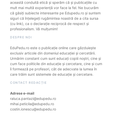
această conduită etică și sperăm că și publicațiile cu
mult mai multă experiență vor face la fel. Ne bucurăm
că găsiți subiecte interesante pe Edupedu.ro și suntem
siguri că înțelegeți rugămintea noastră de a cita sursa
(cu link), ca o declarație reciprocă de respect și
profesionalism. Vă mulțumim!
DESPRE NOI
EduPedu.ro este o publicație online care găzduiește
exclusiv articole din domeniul educației și cercetării.
Urmărim constant cum sunt educați copiii noștri, cine și
cum face politicile din educație și cercetare, cine și cum
îi formează pe profesori, cât de adecvate la lumea în
care trăim sunt sistemele de educație și cercetare.
CONTACT REDACȚIE
Adrese e-mail
raluca.pantazi@edupedu.ro
mihai.peticila@edupedu.ro
costin.ionescu@edupedu.ro