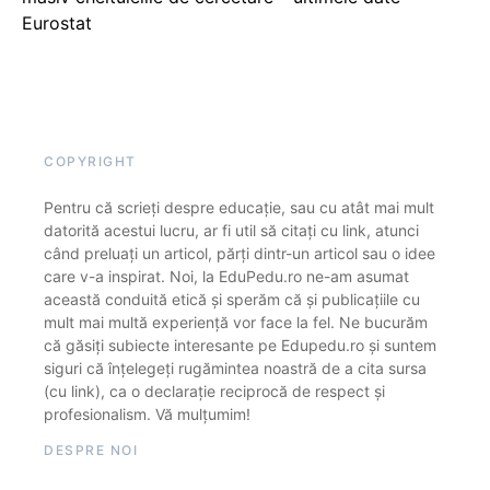
Eurostat
COPYRIGHT
Pentru că scrieți despre educație, sau cu atât mai mult
datorită acestui lucru, ar fi util să citați cu link, atunci
când preluați un articol, părți dintr-un articol sau o idee
care v-a inspirat. Noi, la EduPedu.ro ne-am asumat
această conduită etică și sperăm că și publicațiile cu
mult mai multă experiență vor face la fel. Ne bucurăm
că găsiți subiecte interesante pe Edupedu.ro și suntem
siguri că înțelegeți rugămintea noastră de a cita sursa
(cu link), ca o declarație reciprocă de respect și
profesionalism. Vă mulțumim!
DESPRE NOI