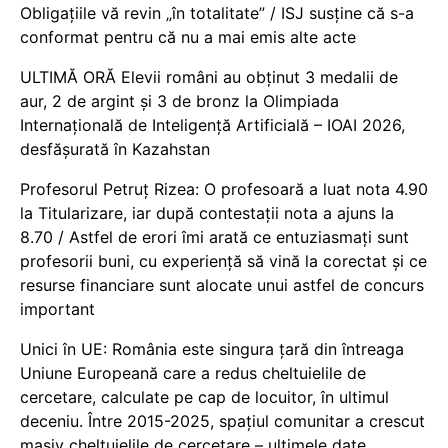
Obligațiile vă revin „în totalitate” / ISJ susține că s-a
conformat pentru că nu a mai emis alte acte
ULTIMĂ ORĂ Elevii români au obținut 3 medalii de
aur, 2 de argint și 3 de bronz la Olimpiada
Internațională de Inteligență Artificială – IOAI 2026,
desfășurată în Kazahstan
Profesorul Petruț Rizea: O profesoară a luat nota 4.90
la Titularizare, iar după contestații nota a ajuns la
8.70 / Astfel de erori îmi arată ce entuziasmați sunt
profesorii buni, cu experiență să vină la corectat și ce
resurse financiare sunt alocate unui astfel de concurs
important
Unici în UE: România este singura țară din întreaga
Uniune Europeană care a redus cheltuielile de
cercetare, calculate pe cap de locuitor, în ultimul
deceniu. Între 2015-2025, spațiul comunitar a crescut
masiv cheltuielile de cercetare – ultimele date