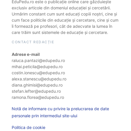
EduPedu.ro este o publicație online care găzduiește
exclusiv articole din domeniul educației și cercetării.
Urmărim constant cum sunt educați copiii noștri, cine și
cum face politicile din educație și cercetare, cine și cum
îi formează pe profesori, cât de adecvate la lumea în
care trăim sunt sistemele de educație și cercetare.
CONTACT REDACȚIE
Adrese e-mail
raluca.pantazi@edupedu.ro
mihai.peticila@edupedu.ro
costin.ionescu@edupedu.ro
alexa.stanescu@edupedu.ro
diana.ghimisi@edupedu.ro
stefan.lefter@edupedu.ro
ramona.florea@edupedu.ro
Notă de informare cu privire la prelucrarea de date
personale prin intermediul site-ului
Politica de cookie