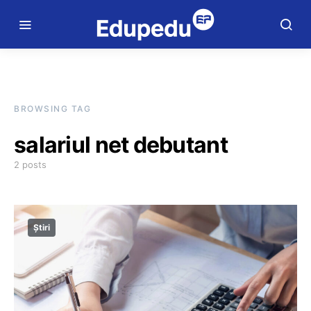
BROWSING TAG
salariul net debutant
2 posts
Știri