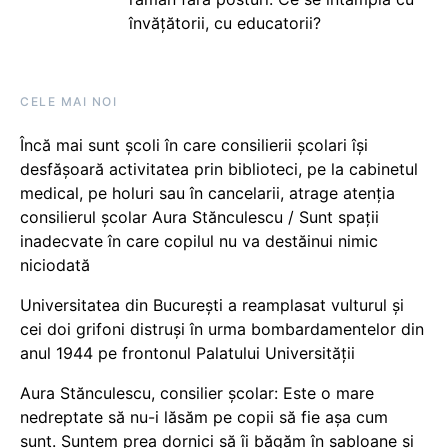
învățătorii, cu educatorii?
CELE MAI NOI
Încă mai sunt școli în care consilierii școlari își
desfășoară activitatea prin biblioteci, pe la cabinetul
medical, pe holuri sau în cancelarii, atrage atenția
consilierul școlar Aura Stănculescu / Sunt spații
inadecvate în care copilul nu va destăinui nimic
niciodată
Universitatea din București a reamplasat vulturul și
cei doi grifoni distruși în urma bombardamentelor din
anul 1944 pe frontonul Palatului Universității
Aura Stănculescu, consilier școlar: Este o mare
nedreptate să nu-i lăsăm pe copii să fie așa cum
sunt. Suntem prea dornici să îi băgăm în șabloane și