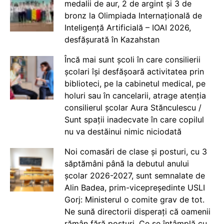
medalii de aur, 2 de argint și 3 de
bronz la Olimpiada Internațională de
Inteligență Artificială – IOAI 2026,
desfășurată în Kazahstan
Încă mai sunt școli în care consilierii
școlari își desfășoară activitatea prin
biblioteci, pe la cabinetul medical, pe
holuri sau în cancelarii, atrage atenția
consilierul școlar Aura Stănculescu /
Sunt spații inadecvate în care copilul
nu va destăinui nimic niciodată
Noi comasări de clase și posturi, cu 3
săptămâni până la debutul anului
școlar 2026-2027, sunt semnalate de
Alin Badea, prim-vicepreședinte USLI
Gorj: Ministerul o comite grav de tot.
Ne sună directorii disperați că oamenii
rămân fără posturi. Ce se întâmplă cu