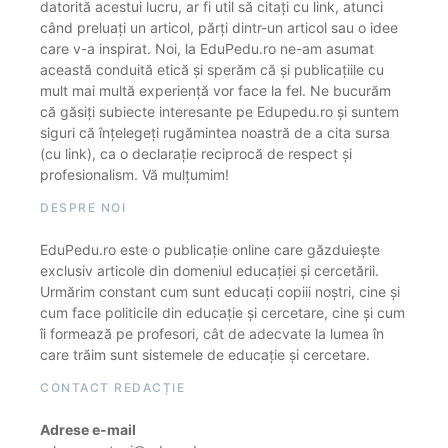
datorită acestui lucru, ar fi util să citați cu link, atunci
când preluați un articol, părți dintr-un articol sau o idee
care v-a inspirat. Noi, la EduPedu.ro ne-am asumat
această conduită etică și sperăm că și publicațiile cu
mult mai multă experiență vor face la fel. Ne bucurăm
că găsiți subiecte interesante pe Edupedu.ro și suntem
siguri că înțelegeți rugămintea noastră de a cita sursa
(cu link), ca o declarație reciprocă de respect și
profesionalism. Vă mulțumim!
DESPRE NOI
EduPedu.ro este o publicație online care găzduiește
exclusiv articole din domeniul educației și cercetării.
Urmărim constant cum sunt educați copiii noștri, cine și
cum face politicile din educație și cercetare, cine și cum
îi formează pe profesori, cât de adecvate la lumea în
care trăim sunt sistemele de educație și cercetare.
CONTACT REDACȚIE
Adrese e-mail