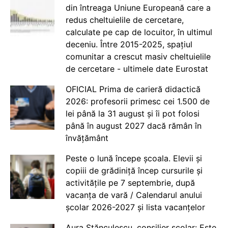
din întreaga Uniune Europeană care a
redus cheltuielile de cercetare,
calculate pe cap de locuitor, în ultimul
deceniu. Între 2015-2025, spațiul
comunitar a crescut masiv cheltuielile
de cercetare - ultimele date Eurostat
OFICIAL Prima de carieră didactică
2026: profesorii primesc cei 1.500 de
lei până la 31 august și îi pot folosi
până în august 2027 dacă rămân în
învățământ
Peste o lună începe școala. Elevii și
copiii de grădiniță încep cursurile și
activitățile pe 7 septembrie, după
vacanța de vară / Calendarul anului
școlar 2026-2027 și lista vacanțelor
Aura Stănculescu, consilier școlar: Este