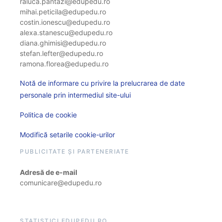
raluca.pantazi@edupedu.ro
mihai.peticila@edupedu.ro
costin.ionescu@edupedu.ro
alexa.stanescu@edupedu.ro
diana.ghimisi@edupedu.ro
stefan.lefter@edupedu.ro
ramona.florea@edupedu.ro
Notă de informare cu privire la prelucrarea de date
personale prin intermediul site-ului
Politica de cookie
Modifică setarile cookie-urilor
PUBLICITATE ȘI PARTENERIATE
Adresă de e-mail
comunicare@edupedu.ro
STATISTICI EDUPEDU.RO