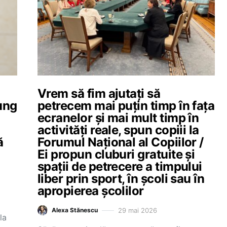
Vrem să fim ajutaţi să
jung
petrecem mai puţin timp în faţa
ecranelor şi mai mult timp în
activităţi reale, spun copiii la
ă
Forumul Naţional al Copiilor /
Ei propun cluburi gratuite și
spaţii de petrecere a timpului
liber prin sport, în şcoli sau în
apropierea şcolilor
29 mai 2026
Alexa Stănescu
la