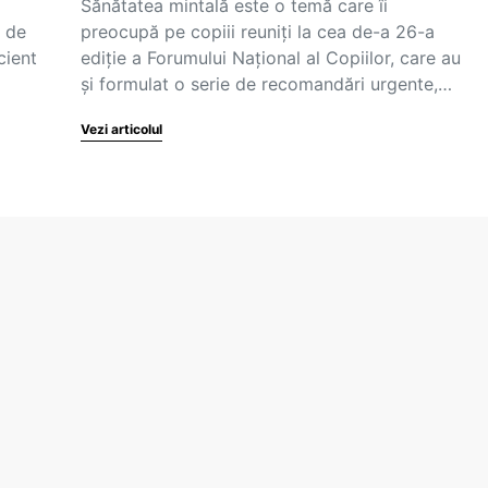
Sănătatea mintală este o temă care îi
i de
preocupă pe copiii reuniţi la cea de-a 26-a
cient
ediţie a Forumului Naţional al Copiilor, care au
şi formulat o serie de recomandări urgente,…
Vezi articolul