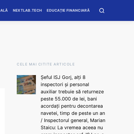
OALĂ
NEXTLAB.TECH
EDUCAȚIE FINANCIARĂ
CELE MAI CITITE ARTICOLE
Șeful ISJ Gorj, alți 8
inspectori și personal
auxiliar trebuie să returneze
peste 55.000 de lei, bani
acordați pentru decontarea
navetei, timp de peste un an
/ Inspectorul general, Marian
Staicu: La vremea aceea nu