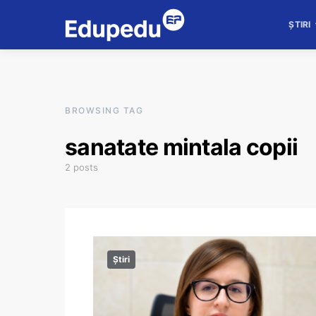
ȘTIRI
BROWSING TAG
sanatate mintala copii
2 posts
Știri