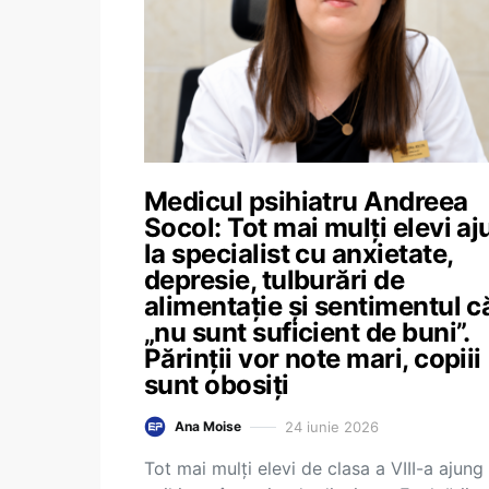
Medicul psihiatru Andreea
Socol: Tot mai mulți elevi a
la specialist cu anxietate,
depresie, tulburări de
alimentație și sentimentul c
„nu sunt suficient de buni”.
Părinții vor note mari, copiii
sunt obosiți
24 iunie 2026
Ana Moise
Tot mai mulți elevi de clasa a VIII-a ajung 