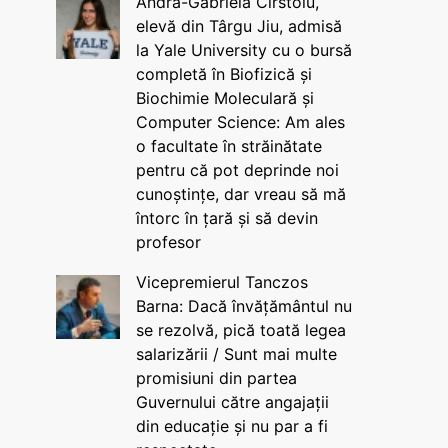
Andra-Gabriela Cîrstoiu,
elevă din Târgu Jiu, admisă
la Yale University cu o bursă
completă în Biofizică și
Biochimie Moleculară și
Computer Science: Am ales
o facultate în străinătate
pentru că pot deprinde noi
cunoștințe, dar vreau să mă
întorc în țară și să devin
profesor
Vicepremierul Tanczos
Barna: Dacă învățământul nu
se rezolvă, pică toată legea
salarizării / Sunt mai multe
promisiuni din partea
Guvernului către angajații
din educație și nu par a fi