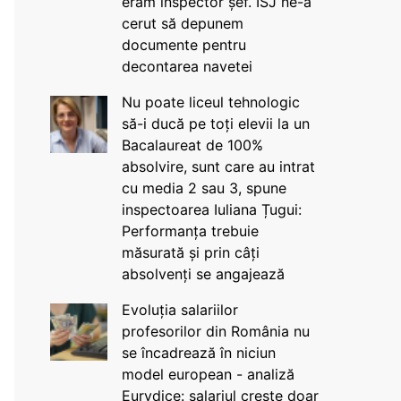
eram inspector șef. ISJ ne-a
cerut să depunem
documente pentru
decontarea navetei
Nu poate liceul tehnologic
să-i ducă pe toți elevii la un
Bacalaureat de 100%
absolvire, sunt care au intrat
cu media 2 sau 3, spune
inspectoarea Iuliana Țugui:
Performanța trebuie
măsurată și prin câți
absolvenți se angajează
Evoluția salariilor
profesorilor din România nu
se încadrează în niciun
model european - analiză
Eurydice: salariul crește doar