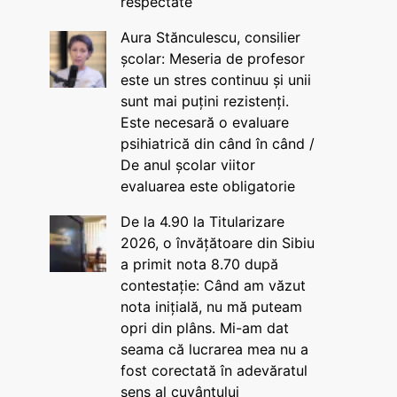
respectate
Aura Stănculescu, consilier
școlar: Meseria de profesor
este un stres continuu și unii
sunt mai puțini rezistenți.
Este necesară o evaluare
psihiatrică din când în când /
De anul școlar viitor
evaluarea este obligatorie
De la 4.90 la Titularizare
2026, o învățătoare din Sibiu
a primit nota 8.70 după
contestație: Când am văzut
nota inițială, nu mă puteam
opri din plâns. Mi-am dat
seama că lucrarea mea nu a
fost corectată în adevăratul
sens al cuvântului