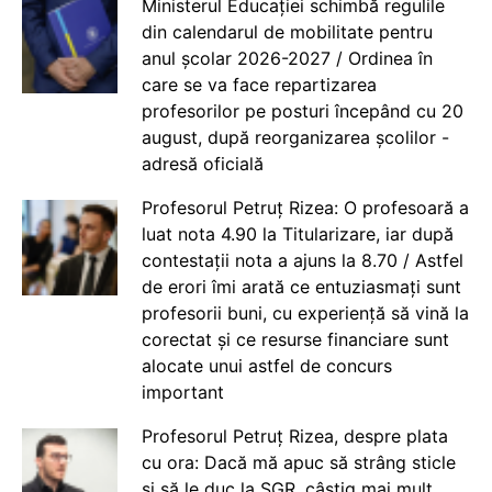
Ministerul Educației schimbă regulile
din calendarul de mobilitate pentru
anul școlar 2026-2027 / Ordinea în
care se va face repartizarea
profesorilor pe posturi începând cu 20
august, după reorganizarea școlilor -
adresă oficială
Profesorul Petruț Rizea: O profesoară a
luat nota 4.90 la Titularizare, iar după
contestații nota a ajuns la 8.70 / Astfel
de erori îmi arată ce entuziasmați sunt
profesorii buni, cu experiență să vină la
corectat și ce resurse financiare sunt
alocate unui astfel de concurs
important
Profesorul Petruț Rizea, despre plata
cu ora: Dacă mă apuc să strâng sticle
și să le duc la SGR, câștig mai mult