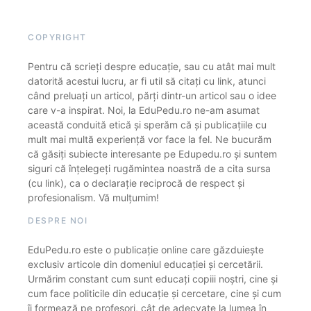
COPYRIGHT
Pentru că scrieți despre educație, sau cu atât mai mult
datorită acestui lucru, ar fi util să citați cu link, atunci
când preluați un articol, părți dintr-un articol sau o idee
care v-a inspirat. Noi, la EduPedu.ro ne-am asumat
această conduită etică și sperăm că și publicațiile cu
mult mai multă experiență vor face la fel. Ne bucurăm
că găsiți subiecte interesante pe Edupedu.ro și suntem
siguri că înțelegeți rugămintea noastră de a cita sursa
(cu link), ca o declarație reciprocă de respect și
profesionalism. Vă mulțumim!
DESPRE NOI
EduPedu.ro este o publicație online care găzduiește
exclusiv articole din domeniul educației și cercetării.
Urmărim constant cum sunt educați copiii noștri, cine și
cum face politicile din educație și cercetare, cine și cum
îi formează pe profesori, cât de adecvate la lumea în