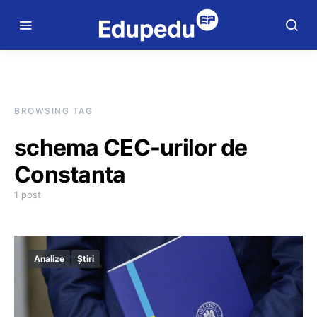
BROWSING TAG
schema CEC-urilor de
Constanta
1 post
Analize
Știri