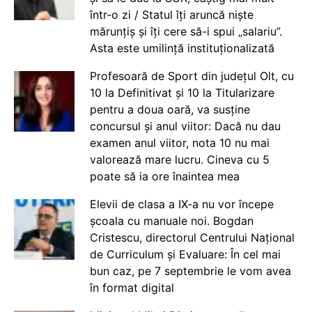
într-o zi / Statul îți aruncă niște
mărunțiș și îți cere să-i spui „salariu”.
Asta este umilință instituționalizată
Profesoară de Sport din județul Olt, cu
10 la Definitivat și 10 la Titularizare
pentru a doua oară, va susține
concursul și anul viitor: Dacă nu dau
examen anul viitor, nota 10 nu mai
valorează mare lucru. Cineva cu 5
poate să ia ore înaintea mea
Elevii de clasa a IX-a nu vor începe
școala cu manuale noi. Bogdan
Cristescu, directorul Centrului Național
de Curriculum și Evaluare: În cel mai
bun caz, pe 7 septembrie le vom avea
în format digital